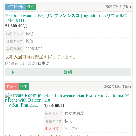
正在找房间
住处
2026/02/19 (Thu)
166 Southwood Drive,
サンフランシスコ (Ingleside)
, カリフォルニ
ア州, 94112
$1,300.00
/月
其他
物件タイプ
其他
部屋タイプ
2026/5/20
入居可能日
長期入居可能な部屋を探しています。
[登録者]
lil
[言語]
日本語
詳細
有房间
室友
2022/08/01 (Mon)
345 - 12th avenue,
San Francisco
, California, 94
118
1,000.00
/月
独立的房屋
物件タイプ
私人
部屋タイプ
2022/7/29
即入居可