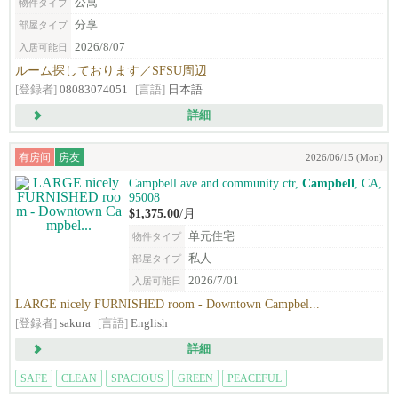
公寓
物件タイプ
分享
部屋タイプ
2026/8/07
入居可能日
ルーム探しております／SFSU周辺
[登録者]
08083074051
[言語]
日本語
詳細
有房间
房友
2026/06/15 (Mon)
Campbell ave and community ctr,
Campbell
, CA,
95008
$1,375.00
/月
单元住宅
物件タイプ
私人
部屋タイプ
2026/7/01
入居可能日
LARGE nicely FURNISHED room - Downtown Campbel...
[登録者]
sakura
[言語]
English
詳細
SAFE
CLEAN
SPACIOUS
GREEN
PEACEFUL