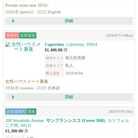
Private room near SFSU
[登録者]
green21
[言語]
English
詳細
有房间
女性室友
2026/07/13 (Mon)
Cupertino
, California, 95014
$1,400.00
/月
独立的房屋
物件タイプ
私人
部屋タイプ
2026/8/04
即入居可
女性ハウスメート募集
[登録者]
roomies
[言語]
日本語
詳細
正在找房间
室友
2026/07/03 (Fri)
200 Woodside Avenue,
サンフランシスコ (Forest Hill)
, カリフォル
ニア州, 94131
$1,300.00
/月