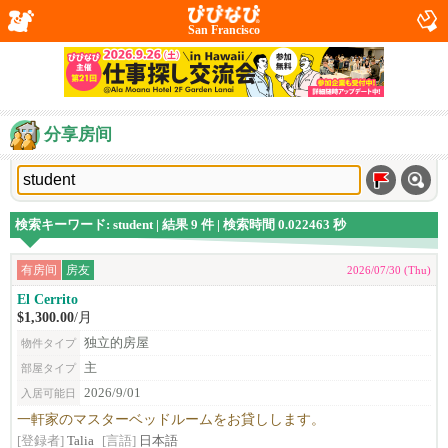
San Francisco
分享房间
検索キーワード: student | 結果 9 件 | 検索時間 0.022463 秒
有房间
房友
2026/07/30 (Thu)
El Cerrito
$1,300.00
/月
独立的房屋
物件タイプ
主
部屋タイプ
2026/9/01
入居可能日
一軒家のマスターベッドルームをお貸しします。
[登録者]
Talia
[言語]
日本語