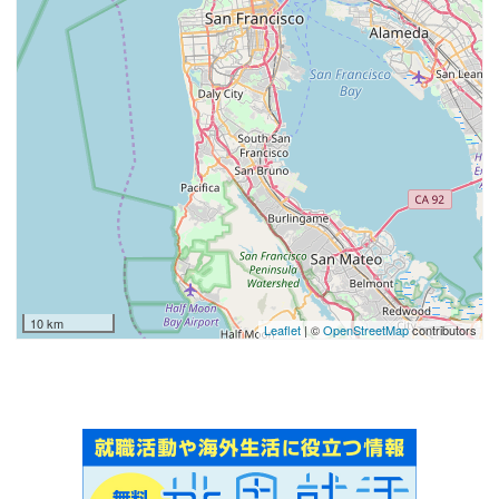
10 km
Leaflet
| ©
OpenStreetMap
contributors