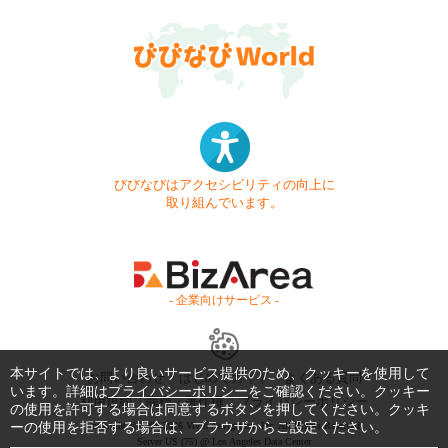
びびなびはアクセシビリティの向上に
取り組んでいます。
- 企業向けサービス -
本サイトでは、より良いサービス提供のため、クッキーを使用して
お問い合わせ
はじめてガイド
よくある質問
います。詳細は
プライバシーポリシー
をご確認ください。クッキー
利用規約
商標・著作権
プライバシーポリシー
の使用を許可する場合は同意するボタンを押してください。クッキ
ーの使用を拒否する場合は、ブラウザからご設定ください。
Copyright © 1999-2026 Vivid Navigation, Inc. All Rights Reserved.
Server US (75) @ Los Angeles Data Center