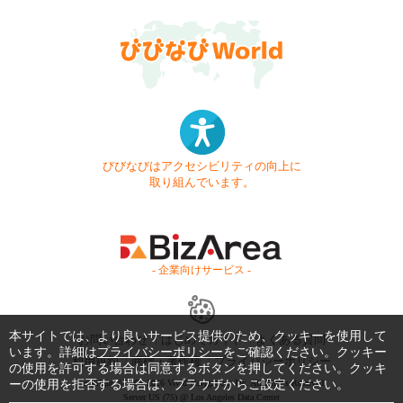
びびなびはアクセシビリティの向上に
取り組んでいます。
- 企業向けサービス -
本サイトでは、より良いサービス提供のため、クッキーを使用して
お問い合わせ
はじめてガイド
よくある質問
います。詳細は
プライバシーポリシー
をご確認ください。クッキー
利用規約
商標・著作権
プライバシーポリシー
の使用を許可する場合は同意するボタンを押してください。クッキ
ーの使用を拒否する場合は、ブラウザからご設定ください。
Copyright © 1999-2026 Vivid Navigation, Inc. All Rights Reserved.
Server US (75) @ Los Angeles Data Center