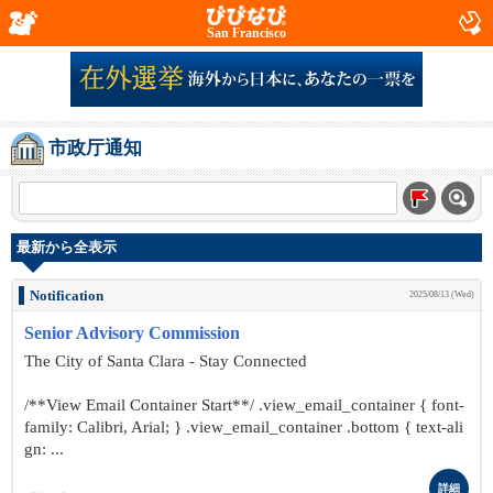
San Francisco
市政厅通知
最新から全表示
Notification
2025/08/13 (Wed)
Senior Advisory Commission
The City of Santa Clara - Stay Connected
/**View Email Container Start**/ .view_email_container { font-
family: Calibri, Arial; } .view_email_container .bottom { text-ali
gn: ...
詳細