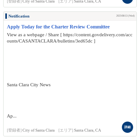
[登録者]
City of Santa Clara
[エリア]
Santa Clara, CA
Notification
2025/08/13 (Wed)
Apply Today for the Charter Review Committee
View as a webpage / Share [ https://content.govdelivery.com/acc
ounts/CASANTACLARA/bulletins/3ed65dc ]
Santa Clara City News
Ap...
詳細
[登録者]
City of Santa Clara
[エリア]
Santa Clara, CA