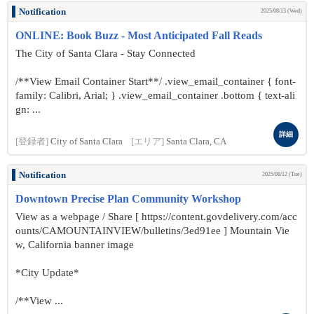
Notification
2025/08/13 (Wed)
ONLINE: Book Buzz - Most Anticipated Fall Reads
The City of Santa Clara - Stay Connected
/**View Email Container Start**/ .view_email_container { font-
family: Calibri, Arial; } .view_email_container .bottom { text-ali
gn: ...
詳細
[登録者]
City of Santa Clara
[エリア]
Santa Clara, CA
Notification
2025/08/12 (Tue)
Downtown Precise Plan Community Workshop
View as a webpage / Share [ https://content.govdelivery.com/acc
ounts/CAMOUNTAINVIEW/bulletins/3ed91ee ] Mountain Vie
w, California banner image
*City Update*
/**View ...