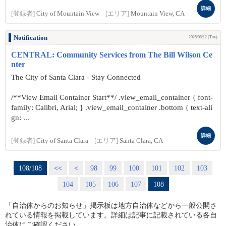
詳細
[登録者]
City of Mountain View
[エリア]
Mountain View, CA
Notification
2025/08/12 (Tue)
CENTRAL: Community Services from The Bill Wilson Ce
nter
The City of Santa Clara - Stay Connected
/**View Email Container Start**/ .view_email_container { font-
family: Calibri, Arial; } .view_email_container .bottom { text-ali
gn: ...
詳細
[登録者]
City of Santa Clara
[エリア]
Santa Clara, CA
108/108
<<
<
98
99
100
101
102
103
104
105
106
107
108
「自治体からのお知らせ」掲示板は地方自治体などから一般公開さ
れている情報を掲載しています。詳細は記事に記載されている各自
治体にご確認ください。