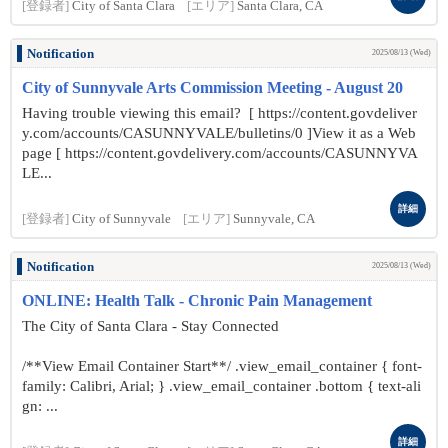
[登録者]
City of Santa Clara
[エリア]
Santa Clara, CA
Notification
2025/08/13 (Wed)
City of Sunnyvale Arts Commission Meeting - August 20
Having trouble viewing this email? [ https://content.govdeliver
y.com/accounts/CASUNNYVALE/bulletins/0 ]View it as a Web
page [ https://content.govdelivery.com/accounts/CASUNNYVA
LE...
詳細
[登録者]
City of Sunnyvale
[エリア]
Sunnyvale, CA
Notification
2025/08/13 (Wed)
ONLINE: Health Talk - Chronic Pain Management
The City of Santa Clara - Stay Connected
/**View Email Container Start**/ .view_email_container { font-
family: Calibri, Arial; } .view_email_container .bottom { text-ali
gn: ...
詳細