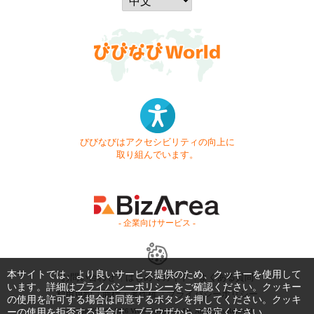
びびなびはアクセシビリティの向上に
取り組んでいます。
- 企業向けサービス -
本サイトでは、より良いサービス提供のため、クッキーを使用して
お問い合わせ
はじめてガイド
よくある質問
います。詳細は
プライバシーポリシー
をご確認ください。クッキー
利用規約
商標・著作権
プライバシーポリシー
の使用を許可する場合は同意するボタンを押してください。クッキ
ーの使用を拒否する場合は、ブラウザからご設定ください。
Copyright © 1999-2026 Vivid Navigation, Inc. All Rights Reserved.