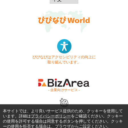
びびなびはアクセシビリティの向上に
取り組んでいます。
- 企業向けサービス -
本サイトでは、より良いサービス提供のため、クッキーを使用して
お問い合わせ
はじめてガイド
よくある質問
います。詳細は
プライバシーポリシー
をご確認ください。クッキー
利用規約
商標・著作権
プライバシーポリシー
の使用を許可する場合は同意するボタンを押してください。クッキ
ーの使用を拒否する場合は、ブラウザからご設定ください。
Copyright © 1999-2026 Vivid Navigation, Inc. All Rights Reserved.