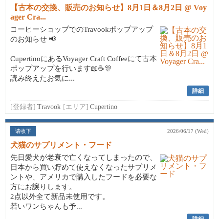
【古本の交換、販売のお知らせ】8月1日＆8月2日 @ Voy
ager Cra...
コーヒーショップでのTravookポップアップ
のお知らせ 📢
CupertinoにあるVoyager Craft Coffeeにて古本
ポップアップを行います📖☕🎊
読み終えたお気に...
詳細
[登録者]
Travook
[エリア]
Cupertino
请收下
2026/06/17 (Wed)
犬猫のサプリメント・フード
先日愛犬が老衰で亡くなってしまったので、
日本から買い貯めて使えなくなったサプリメ
ントや、アメリカで購入したフードを必要な
方にお譲りします。
2点以外全て新品未使用です。
若いワンちゃんも予...