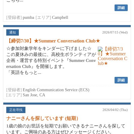
こちら...
詳細
[登録者]
pumba
[エリア]
Campbell
通知
2026/07/15 (Wed)
【締切7/30】★Summer Conversation Club★
☆参加対象学年をキンダーに下げました☆
この夏休みの最後に、高校生ボランティアが
企画・運営する特別イベント『Summer Conv
ersation Club』を開催します。
「英語をもっと...
詳細
[登録者]
English Communication Service (ECS)
[エリア]
San Jose, CA
正在寻找
2026/04/02 (Thu)
ナニーさんを探しています (短期）
1歳の娘のお世話を短期でお願いできるナニーさんを探して
います。ご興味のある方はぜひメッセージください。