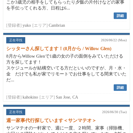
こか3歳児の相手をしてもらったり夕飯の片付けなどの家事
を手伝ってくれる方、日程は6...
詳細
[登録者]
yuko
[エリア]
Cambrian
正在寻找
2026/06/22 (Mon)
シッターさん探してます！(8月から / Willow Glen)
8月からWillow Glenで1歳の女の子の面倒をみていただける
方を探してます！
スケジュールが結構空いてる方だといいのですが、月・水・
金 だけでも私が家でリモートでお仕事をしてる間来ていた
だ...
詳細
[登録者]
kahokino
[エリア]
San Jose, CA
正在寻找
2026/06/30 (Tue)
週一家事代行探しています＜サンマテオ＞
サンマテオの一軒家で、週に一度、２時間、家事（掃除機、