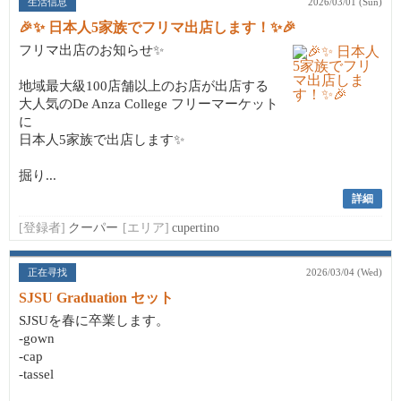
生活信息
2026/03/01 (Sun)
🎉✨ 日本人5家族でフリマ出店します！✨🎉
フリマ出店のお知らせ✨
地域最大級100店舗以上のお店が出店する
大人気のDe Anza College フリーマーケット
に
日本人5家族で出店します✨
掘り...
詳細
[登録者]
クーパー
[エリア]
cupertino
正在寻找
2026/03/04 (Wed)
SJSU Graduation セット
SJSUを春に卒業します。
-gown
-cap
-tassel