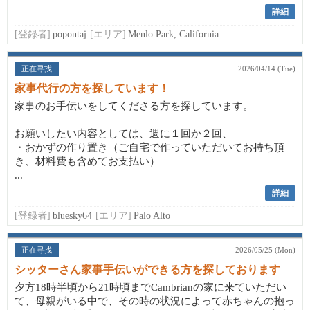
詳細
[登録者]
popontaj
[エリア]
Menlo Park, California
正在寻找
2026/04/14 (Tue)
家事代行の方を探しています！
家事のお手伝いをしてくださる方を探しています。
お願いしたい内容としては、週に１回か２回、
・おかずの作り置き（ご自宅で作っていただいてお持ち頂
き、材料費も含めてお支払い）
...
詳細
[登録者]
bluesky64
[エリア]
Palo Alto
正在寻找
2026/05/25 (Mon)
シッターさん家事手伝いができる方を探しております
夕方18時半頃から21時頃までCambrianの家に来ていただい
て、母親がいる中で、その時の状況によって赤ちゃんの抱っ