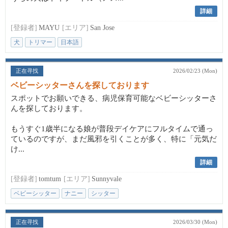
詳細
[登録者]
MAYU
[エリア]
San Jose
犬
トリマー
日本語
正在寻找
2026/02/23 (Mon)
ベビーシッターさんを探しております
スポットでお願いできる、病児保育可能なベビーシッターさ
んを探しております。
もうすぐ1歳半になる娘が普段デイケアにフルタイムで通っ
ているのですが、まだ風邪を引くことが多く、特に「元気だ
け...
詳細
[登録者]
tomtum
[エリア]
Sunnyvale
ベビーシッター
ナニー
シッター
正在寻找
2026/03/30 (Mon)