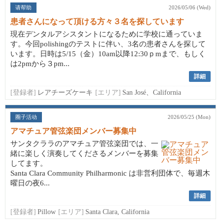
请帮助
2026/05/06 (Wed)
患者さんになって頂ける方々３名を探しています
現在デンタルアシスタントになるために学校に通っていま
す。今回polishingのテストに伴い、3名の患者さんを探して
います。日時は5/15（金）10am以降12:30ｐmまで、もしく
は2pmから３pm...
詳細
[登録者]
レアチーズケーキ
[エリア]
San José、California
圈子活动
2026/05/25 (Mon)
アマチュア管弦楽団メンバー募集中
サンタクララのアマチュア管弦楽団では、一
緒に楽しく演奏してくださるメンバーを募集
してます。
Santa Clara Community Philharmonic は非営利団体で、毎週木
曜日の夜6...
詳細
[登録者]
Pillow
[エリア]
Santa Clara, California