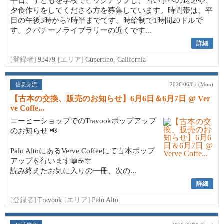
平日、子どもを学校でピックアップし、習い事への送迎や、
夕食作りをしてくださる方を募集しています。時間帯は、平
日の午後3時から7時半までです。時給制で1時間20ドルで
す。クパチーノライブラリーの近くです...
詳細
[登録者]
93479
[エリア]
Cupertino, California
信息交流
2026/06/01 (Mon)
【古本の交換、販売のお知らせ】6月6日＆6月7日 @ Ver
ve Coffe...
コーヒーショップでのTravookポップアップ
のお知らせ 📢
Palo AltoにあるVerve Coffeeにて古本ポップ
アップを行います📖☕🎊
読み終えたお気に入りの一冊、次の...
詳細
[登録者]
Travook
[エリア]
Palo Alto