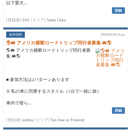
以下愛犬...
詳細
[登録者]
SSS
[エリア]
Santa Clara
各种招聘
2026/03/24 (Tue)
🌎🚐 アメリカ横断ロードトリップ同行者募集 🚐🌎
🌎🚐 アメリカ横断ロードトリップ同行者募
集 🚐🌎
■ 参加方法は2パターンあります
① 私の車に同乗するスタイル（1台で一緒に旅）
車内で寝ら...
詳細
[登録者]
nishita
[エリア]
San Jose or Fremont