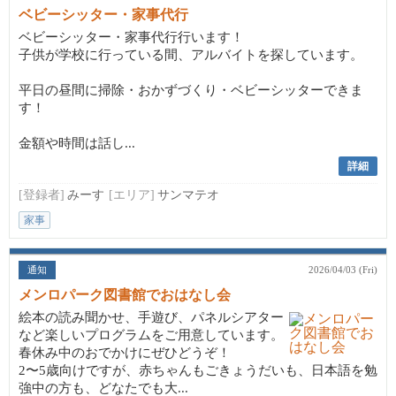
ベビーシッター・家事代行
ベビーシッター・家事代行行います！
子供が学校に行っている間、アルバイトを探しています。
平日の昼間に掃除・おかずづくり・ベビーシッターできま
す！
金額や時間は話し...
詳細
[登録者]
みーす
[エリア]
サンマテオ
家事
通知
2026/04/03 (Fri)
メンロパーク図書館でおはなし会
絵本の読み聞かせ、手遊び、パネルシアター
など楽しいプログラムをご用意しています。
春休み中のおでかけにぜひどうぞ！
2〜5歳向けですが、赤ちゃんもごきょうだいも、日本語を勉
強中の方も、どなたでも大...