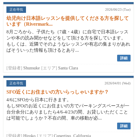
正在寻找
2026/06/23 (Tue)
幼児向け日本語レッスンを提供してくださる方を探して
います（Rivermark...
8月ごろから、子供たち（7歳・4歳）に自宅で日本語レッス
ンや本の読み聞かせなどをして頂ける方を探しています。
もしくは、近隣でそのようなレッスンや有志の集まりがあれ
ばそういった情報も頂けるとあり...
詳細
[登録者]
Shunsuke
[エリア]
Santa Clara
正在寻找
2026/04/01 (Wed)
SFO近くにお住まいの方いらっしゃいますか？
4/6にSFOから日本に行きます。
もしSFOのお近くにお住まいの方でパーキングスペースが一
台分余分にありましたら4/6-4/23の間、お貸しいただくこと
は可能でしょうか？不在の間、車の移動が必...
詳細
[登録者]
Hiroko
[エリア]
Cupertino, California