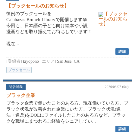
【ブックセールのお知らせ】
恒例のブックセールを
Calabazas Brunch Libraryで開催します📖
今回も、日本語の子ども向け絵本や小説
漫画などを取り揃えてお待ちしています！
現在...
詳細
[登録者]
kiyopono
[エリア]
San Jose, CA
ブックセール
请告诉我
2026/03/07 (Sat)
ブラック企業
ブラック企業で働いたことのある方、現在働いている方、ブ
ラック状況が改善された企業にいた方、ブラック状況(違
法・違反)をDOLにファイルしたことのある方など、ブラッ
クな職場にまつわるご経験をシェアしてい...
詳細