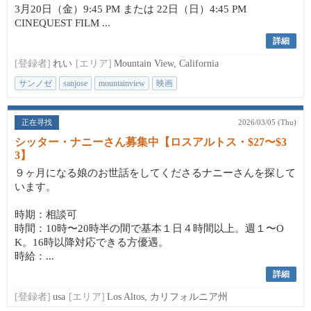
3月20日（金）9:45 PM または 22日（日）4:45 PM
CINEQUEST FILM ...
詳細
[登録者]
れい
[エリア]
Mountain View, California
サンノゼ
sanjose
mountainview
映画
正在寻找
2026/03/05 (Thu)
シッター・ナニーさん募集中【ロスアルトス・$27〜$3
3】
９ヶ月になる娘のお世話をしてくださるナニーさんを探して
います。
時期：相談可
時間：10時〜20時半の間で基本１日４時間以上。週１〜O
K。16時以降対応できる方優遇。
時給：...
詳細
[登録者]
usa
[エリア]
Los Altos, カリフォルニア州