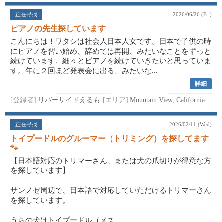
正在寻找
2026/06/26 (Fri)
ピアノの先生探しています
こんにちは！ワタシは社会人日本人女です。日本で子供の時
にピアノを習い始め、辞めては再開、みたいなことをずっと
続けています。細々とピアノを続けていきたいと思っていま
す。年に２回ほど発表会に出る、みたいな...
詳細
[登録者]
リバーサイドえるも
[エリア]
Mountain View, California
正在寻找
2026/02/11 (Wed)
トイプードルのグルーマー（トリミング）を探してます
🐾
【日本語対応のトリマーさん、または犬の爪切りが得意な方
を探しています】
サンノゼ周辺で、日本語で対応していただけるトリマーさん
を探しています。
うちの犬はトイプードル（メス...