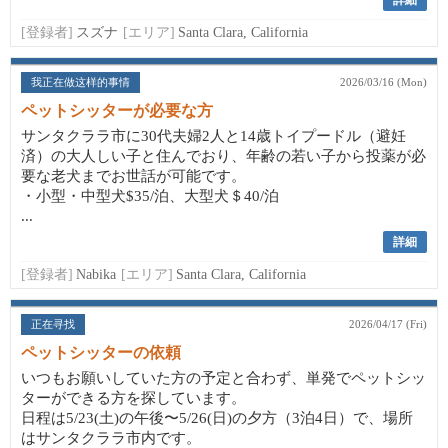
詳細
[登録者]
スズナ
[エリア]
Santa Clara, California
我正在做这样的事情
2026/03/16 (Mon)
ペットシッターが必要な方
サンタクララ市に30代夫婦2人と14歳トイプードル（避妊
済）の大人しい子と住んでおり、年齢の若い子から投薬が必
要な老犬までお世話が可能です。
・小型・中型犬$35/泊、大型犬＄40/泊
...
詳細
[登録者]
Nabika
[エリア]
Santa Clara, California
正在寻找
2026/04/17 (Fri)
ペットシッターの依頼
いつもお願いしていた方の予定と合わず、単発でペットシッ
ターができる方を探しています。
日程は5/23(土)の午後〜5/26(日)の夕方（3泊4日）で、場所
はサンタクララ市内です。