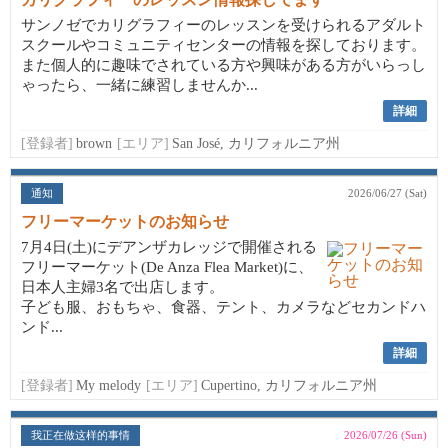
サンノゼでカリグラフィーのレッスンを受けられるアダルト
スクールやコミュニティセンターの情報を探しております。
また個人的に趣味でされている方や興味がある方がいらっし
ゃったら、一緒に練習しませんか...
詳細
[登録者]
brown
[エリア]
San José, カリフォルニア州
通知
2026/06/27 (Sat)
フリーマーケットのお知らせ
7月4日(土)にデアンザカレッジで開催される
フリーマーケット(De Anza Flea Market)に、
日本人主婦3名で出店します。
子ども服、おもちゃ、食器、テント、カメラなどセカンドハ
ンド...
詳細
[登録者]
My melody
[エリア]
Cupertino, カリフォルニア州
我正在做这样的事情
2026/07/26 (Sun)