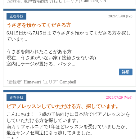
[登録者]
混声合唱団かけはし
[エリア]
Campbell, CA
正在寻找
2026/05/08 (Fri)
うさぎを預かってくださる方
6月15日から7月5日までうさぎを預かってくださる方を探し
ています。
うさぎを飼われたことがある方
現在、うさぎがいない家 ( 接触させない為)
室内にケージが置ける、バック...
詳細
[登録者]
Himawari
[エリア]
Campbell
正在寻找
2026/07/29 (Wed)
ピアノレッスンしていただける方、探しています。
こんにちは！ 7歳の子供向けに日本語でピアノレッスンを
していただける方を探しています。
南カリフォルニアで1年ほどレッスンを受けていましたが、
最近サンノゼ周辺に引っ越してきました。