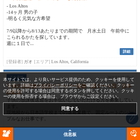
- Los Altos
-14ヶ月 男の子
-明るく元気な方希望
7/9以降から8/13あたりまでの期間で 月水土日 午前中に
こられるかたを探しています。
週に１日で...
詳細
[登録者]
ガオ
[エリア]
Los Altos, California
正在寻找
2026/04/23 (Thu)
本サイトでは、より良いサービス提供のため、クッキーを使用して
います。詳細は
プライバシーポリシー
をご確認ください。クッキー
子供の放課後の送迎ドライバー募集（週２〜４日）日本
の使用を許可する場合は同意するボタンを押してください。クッキ
語歓迎
ーの使用を拒否する場合は、ブラウザからご設定ください。
子供の放課後送迎をお手伝いしていただける方を募集してい
ます。
現地校から日本語学校までの送迎業務で、固定ルートのシン
プルなお仕事です。
⸻
信息板
■仕事内容