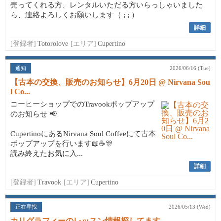
売ってくれる方、レンタルいただる方いらっしゃいました
ら、連絡よろしくお願いします（ ; ; ）
詳細
[登録者]
Totorolove
[エリア]
Cupertino
通知
2026/06/16 (Tue)
【古本の交換、販売のお知らせ】6月20日 @ Nirvana Sou
l Co...
コーヒーショップでのTravookポップアップ
のお知らせ 📢
CupertinoにあるNirvana Soul Coffeeにて古本
ポップアップを行います📖☕🎊
読み終えたお気に入...
詳細
[登録者]
Travook
[エリア]
Cupertino
正在寻找
2026/05/13 (Wed)
カリグラフィーのレッスン情報探してます