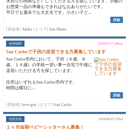
水回りの掃除など）してくださる方を探しています。夕飯の
お惣菜一品の準備もできればなおありがたいです。
平日でも週末でも大丈夫です。小さい子ど...
詳細
[登録者]
Akiko
[エリア]
San Mateo
各种招聘
2026/07/27 (Mon)
San Carlosで子供の送迎できる方募集しています
San Carlos市内において、子供（６歳、８
歳、１４歳）の学校ー習い事ー自宅で午後に
送迎いただける方を探しています。
住所はいずれもSan Carlos市内です。
時間は曜日に...
詳細
[登録者]
love-gsw
[エリア]
San Carlos
信息交流
2026/06/25 (Thu)
１ヶ月短期ベビーシッターさん募集！