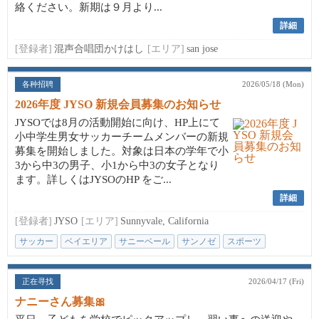
絡ください。新期は９月より...
詳細
[登録者]
混声合唱団かけはし
[エリア]
san jose
各种招聘
2026/05/18 (Mon)
2026年度 JYSO 新規会員募集のお知らせ
JYSOでは8月の活動開始に向け、HP上にて
小中学生男女サッカーチームメンバーの新規
募集を開始しました。対象は日本の学年で小
3から中3の男子、小1から中3の女子となり
ます。詳しくはJYSOのHP をご...
詳細
[登録者]
JYSO
[エリア]
Sunnyvale, California
サッカー
ベイエリア
サニーベール
サンノゼ
スポーツ
正在寻找
2026/04/17 (Fri)
ナニーさん募集🎀