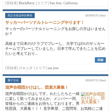
[登録者]
BlackBerry
[エリア]
San Jose, California
我正在做这样的事情
2026/05/31 (Sun)
サッカーパーソナルトレーニングやります！
サッカーのパーソナルトレーニングをお探しの方はいません
か？
高校まで日本のJクラブでプレーし、大学ではD1のサッカー
チームでプレーしていました。日本で学んできたことを広め
たいと考えており...
詳細
[登録者]
ジャック
[エリア]
san jose
圈子活动
2026/07/12 (Sun)
混声合唱団かけはし、団員大募集！
混声合唱団かけはしです。わたしたちと一緒
に楽しく歌ってみませんか。メンバー一同、
皆様からのご連絡をお待ちしております。男
性団員、大募集！！！ 見学希望、ご質問等、お気軽にご連