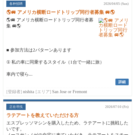
各种招聘
2026/04/05 (Sun)
🌎🚐 アメリカ横断ロードトリップ同行者募集 🚐🌎
🌎🚐 アメリカ横断ロードトリップ同行者募
集 🚐🌎
■ 参加方法は2パターンあります
① 私の車に同乗するスタイル（1台で一緒に旅）
車内で寝ら...
詳細
[登録者]
nishita
[エリア]
San Jose or Fremont
正在寻找
2026/07/10 (Fri)
ラテアートを教えていただける方
エスプレッソマシンを購入したため、ラテアートに挑戦した
いです。