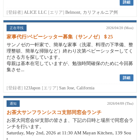
詳細
[登録者]
ALICE LLC
[エリア]
Belmont, カリフォルニア州
正在寻找
2026/04/20 (Mon)
家事代行/ベビーシッター募集（サンノゼ）＄25
サンノゼの一軒家で、簡単な家事（洗濯、料理の下準備、整
理整頓、簡単な掃除など）終わり次第ベビーシッターしてく
ださる方を探しています。
母親は基本在宅していますが、勉強時間確保のために今回募
集させ...
詳細
[登録者]
123Japon
[エリア]
San Jose, California
通知
2026/04/09 (Thu)
お茶大サンフランシスコ支部同窓会ランチ
お茶大同窓会SF支部の皆さま、下記の日時と場所で同窓会ラ
ンチを行います。
Saturday, May 2nd, 2026 at 11:30 AM Mayan Kitchen, 139 Sou
t...