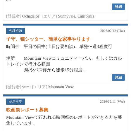
詳細
[登録者]
OchadaiSF
[エリア]
Sunnyvale, California
各种招聘
2026/02/12 (Thu)
子守、猫シッター、簡単な家事やります
時間帯 平日の日中(土日は要相談)、単発〜週3程度可
場所 Mountain Viewコミュニティーバス、もしくはカル
トレインで行ける範囲
(駅やバス停から徒歩15分程度...
詳細
[登録者]
yumi
[エリア]
Mountain View
信息交流
2026/03/11 (Wed)
映画祭レポート募集
Mountain Viewで行われる映画祭のレポートができる方を募
集しています。