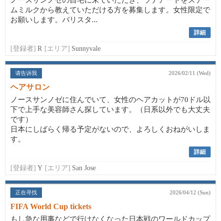
ノースサンノゼの自宅に来ていただき、ラテアートをスチー
ムミルクから教えていただける方を募集します。女性限定で
お願いします。バリスタ...
詳細
[登録者]
R
[エリア]
Sunnyvale
请告诉我
2026/02/11 (Wed)
ヘアサロン
ノースサンノゼに住んでいて、女性のヘアカットが70ドル以
下で上手な美容師さん探しています。（日系以外でも大丈夫
です）
日本にしばらく帰る予定がないので、よろしくおねがいしま
す。
詳細
[登録者]
Y
[エリア]
San Jose
正在寻找
2026/04/12 (Sun)
FIFA World Cup tickets
もし急な用事などで行けなくなった日本戦のワールドカップ