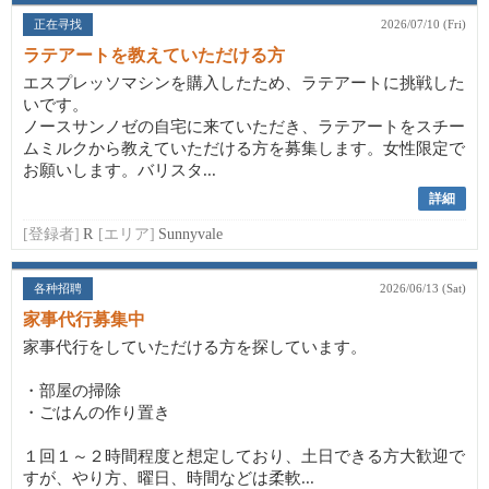
正在寻找
2026/07/10 (Fri)
ラテアートを教えていただける方
エスプレッソマシンを購入したため、ラテアートに挑戦した
いです。
ノースサンノゼの自宅に来ていただき、ラテアートをスチー
ムミルクから教えていただける方を募集します。女性限定で
お願いします。バリスタ...
詳細
[登録者]
R
[エリア]
Sunnyvale
各种招聘
2026/06/13 (Sat)
家事代行募集中
家事代行をしていただける方を探しています。
・部屋の掃除
・ごはんの作り置き
１回１～２時間程度と想定しており、土日できる方大歓迎で
すが、やり方、曜日、時間などは柔軟...