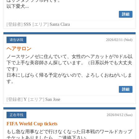
はサンタクララ市内です。
以下愛犬...
詳細
[登録者]
SSS
[エリア]
Santa Clara
请告诉我
2026/02/11 (Wed)
ヘアサロン
ノースサンノゼに住んでいて、女性のヘアカットが70ドル以
下で上手な美容師さん探しています。（日系以外でも大丈夫
です）
日本にしばらく帰る予定がないので、よろしくおねがいしま
す。
詳細
[登録者]
Y
[エリア]
San Jose
正在寻找
2026/04/12 (Sun)
FIFA World Cup tickets
もし急な用事などで行けなくなった日本戦のワールドカップ
チケットありましたら、ご連絡下さい。