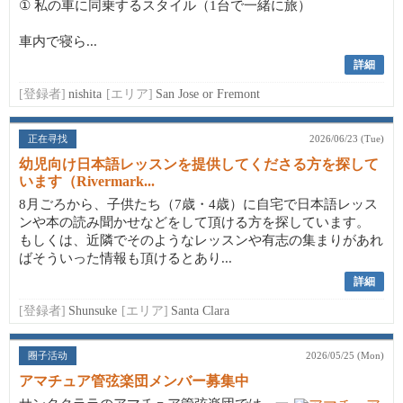
① 私の車に同乗するスタイル（1台で一緒に旅）
車内で寝ら...
詳細
[登録者]
nishita
[エリア]
San Jose or Fremont
正在寻找
2026/06/23 (Tue)
幼児向け日本語レッスンを提供してくださる方を探して
います（Rivermark...
8月ごろから、子供たち（7歳・4歳）に自宅で日本語レッス
ンや本の読み聞かせなどをして頂ける方を探しています。
もしくは、近隣でそのようなレッスンや有志の集まりがあれ
ばそういった情報も頂けるとあり...
詳細
[登録者]
Shunsuke
[エリア]
Santa Clara
圈子活动
2026/05/25 (Mon)
アマチュア管弦楽団メンバー募集中