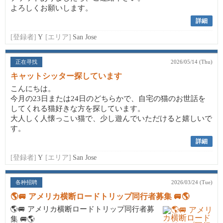
よろしくお願いします。
詳細
[登録者]
Y
[エリア]
San Jose
正在寻找
2026/05/14 (Thu)
キャットシッター探しています
こんにちは。
今月の23日または24日のどちらかで、自宅の猫のお世話を
してくれる猫好きな方を探しています。
大人しく人懐っこい猫で、少し遊んでいただけると嬉しいで
す。
詳細
[登録者]
Y
[エリア]
San Jose
各种招聘
2026/03/24 (Tue)
🌎🚐 アメリカ横断ロードトリップ同行者募集 🚐🌎
🌎🚐 アメリカ横断ロードトリップ同行者募
集 🚐🌎