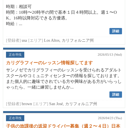
時期：相談可
時間：10時〜20時半の間で基本１日４時間以上。週１〜O
K。16時以降対応できる方優遇。
時給：...
詳細
[登録者]
usa
[エリア]
Los Altos, カリフォルニア州
正在寻找
2026/05/13 (Wed)
カリグラフィーのレッスン情報探してます
サンノゼでカリグラフィーのレッスンを受けられるアダルト
スクールやコミュニティセンターの情報を探しております。
また個人的に趣味でされている方や興味がある方がいらっし
ゃったら、一緒に練習しませんか...
詳細
[登録者]
brown
[エリア]
San José, カリフォルニア州
正在寻找
2026/04/23 (Thu)
子供の放課後の送迎ドライバー募集（週２〜４日）日本