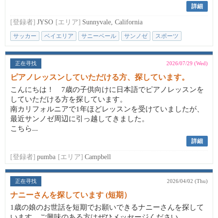
詳細
[登録者]
JYSO
[エリア]
Sunnyvale, California
サッカー
ベイエリア
サニーベール
サンノゼ
スポーツ
正在寻找
2026/07/29 (Wed)
ピアノレッスンしていただける方、探しています。
こんにちは！ 7歳の子供向けに日本語でピアノレッスンを
していただける方を探しています。
南カリフォルニアで1年ほどレッスンを受けていましたが、
最近サンノゼ周辺に引っ越してきました。
こちら...
詳細
[登録者]
pumba
[エリア]
Campbell
正在寻找
2026/04/02 (Thu)
ナニーさんを探しています (短期）
1歳の娘のお世話を短期でお願いできるナニーさんを探して
います。ご興味のある方はぜひメッセージください。