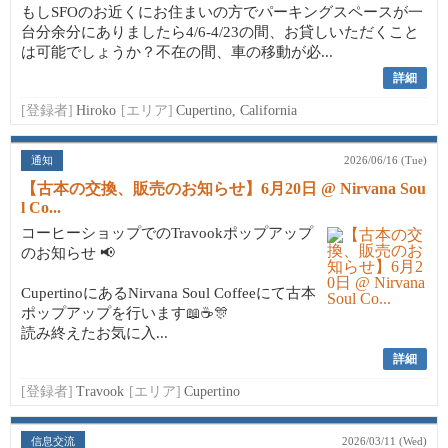
もしSFOのお近くにお住まいの方でパーキングスペースが一
台分余分にありましたら4/6-4/23の間、お貸しいただくこと
は可能でしょうか？不在の間、車の移動が必...
詳細
[登録者]
Hiroko
[エリア]
Cupertino, California
通知
2026/06/16 (Tue)
【古本の交換、販売のお知らせ】6月20日 @ Nirvana Sou
l Co...
コーヒーショップでのTravookポップアップ
のお知らせ 📢
CupertinoにあるNirvana Soul Coffeeにて古本
ポップアップを行います📖☕🎊
読み終えたお気に入...
詳細
[登録者]
Travook
[エリア]
Cupertino
信息交流
2026/03/11 (Wed)