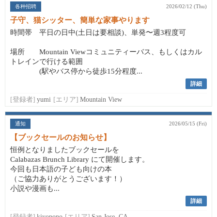
各种招聘
2026/02/12 (Thu)
子守、猫シッター、簡単な家事やります
時間帯 平日の日中(土日は要相談)、単発〜週3程度可
場所 Mountain Viewコミュニティーバス、もしくはカル
トレインで行ける範囲
(駅やバス停から徒歩15分程度...
詳細
[登録者]
yumi
[エリア]
Mountain View
通知
2026/05/15 (Fri)
【ブックセールのお知らせ】
恒例となりましたブックセールを
Calabazas Brunch Library にて開催します。
今回も日本語の子ども向けの本
（ご協力ありがとうございます！）
小説や漫画も...
詳細
[登録者]
kiyopono
[エリア]
San Jose, CA