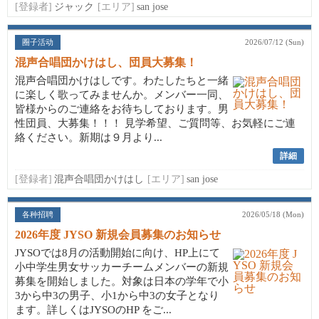
[登録者]
ジャック
[エリア]
san jose
圈子活动
2026/07/12 (Sun)
混声合唱団かけはし、団員大募集！
混声合唱団かけはしです。わたしたちと一緒
に楽しく歌ってみませんか。メンバー一同、
皆様からのご連絡をお待ちしております。男
性団員、大募集！！！ 見学希望、ご質問等、お気軽にご連
絡ください。新期は９月より...
詳細
[登録者]
混声合唱団かけはし
[エリア]
san jose
各种招聘
2026/05/18 (Mon)
2026年度 JYSO 新規会員募集のお知らせ
JYSOでは8月の活動開始に向け、HP上にて
小中学生男女サッカーチームメンバーの新規
募集を開始しました。対象は日本の学年で小
3から中3の男子、小1から中3の女子となり
ます。詳しくはJYSOのHP をご...