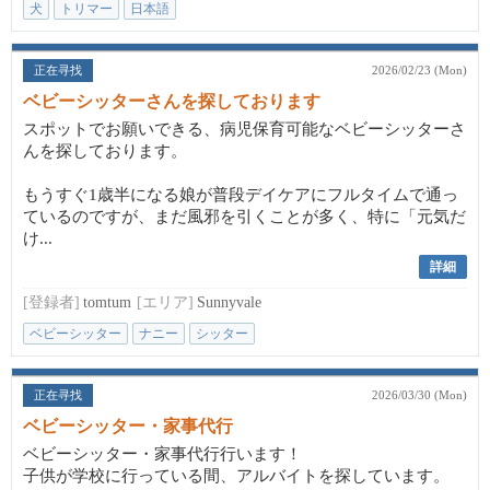
犬
トリマー
日本語
正在寻找
2026/02/23 (Mon)
ベビーシッターさんを探しております
スポットでお願いできる、病児保育可能なベビーシッターさ
んを探しております。
もうすぐ1歳半になる娘が普段デイケアにフルタイムで通っ
ているのですが、まだ風邪を引くことが多く、特に「元気だ
け...
詳細
[登録者]
tomtum
[エリア]
Sunnyvale
ベビーシッター
ナニー
シッター
正在寻找
2026/03/30 (Mon)
ベビーシッター・家事代行
ベビーシッター・家事代行行います！
子供が学校に行っている間、アルバイトを探しています。