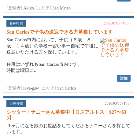
[登録者]
Akiko
[エリア]
San Mateo
各种招聘
2026/07/27 (Mon)
San Carlosで子供の送迎できる方募集しています
San Carlos市内において、子供（６歳、８
歳、１４歳）の学校ー習い事ー自宅で午後に
送迎いただける方を探しています。
住所はいずれもSan Carlos市内です。
時間は曜日に...
詳細
[登録者]
love-gsw
[エリア]
San Carlos
正在寻找
2026/03/05 (Thu)
シッター・ナニーさん募集中【ロスアルトス・$27〜$3
3】
９ヶ月になる娘のお世話をしてくださるナニーさんを探して
います。