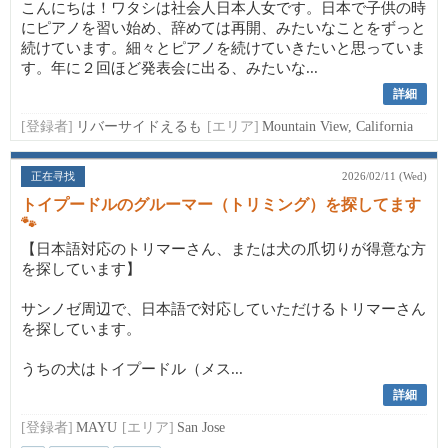
こんにちは！ワタシは社会人日本人女です。日本で子供の時
にピアノを習い始め、辞めては再開、みたいなことをずっと
続けています。細々とピアノを続けていきたいと思っていま
す。年に２回ほど発表会に出る、みたいな...
詳細
[登録者]
リバーサイドえるも
[エリア]
Mountain View, California
正在寻找
2026/02/11 (Wed)
トイプードルのグルーマー（トリミング）を探してます
🐾
【日本語対応のトリマーさん、または犬の爪切りが得意な方
を探しています】
サンノゼ周辺で、日本語で対応していただけるトリマーさん
を探しています。
うちの犬はトイプードル（メス...
詳細
[登録者]
MAYU
[エリア]
San Jose