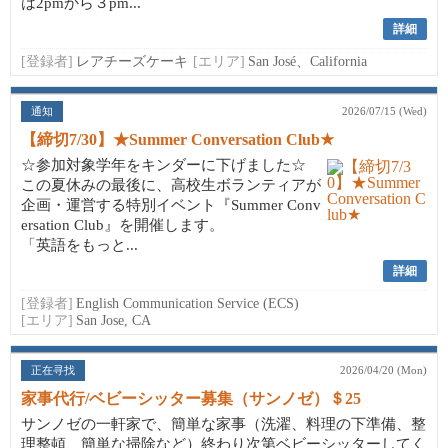
は2pmから３pm...
詳細
[登録者]
レアチーズケーキ
[エリア]
San José、California
通知
2026/07/15 (Wed)
【締切7/30】★Summer Conversation Club★
☆参加対象学年をキンダーに下げました☆
この夏休みの最後に、高校生ボランティアが
企画・運営する特別イベント『Summer Conv
ersation Club』を開催します。
「英語をもっと...
詳細
[登録者]
English Communication Service (ECS)
[エリア]
San Jose, CA
正在寻找
2026/04/20 (Mon)
家事代行/ベビーシッター募集（サンノゼ）＄25
サンノゼの一軒家で、簡単な家事（洗濯、料理の下準備、整
理整頓、簡単な掃除など）終わり次第ベビーシッターしてく