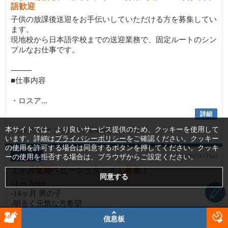
語歓迎
子供の放課後送迎をお手伝いしていただける方を募集してい
ます。
現地校から日本語学校までの送迎業務で、固定ルートのシン
プルなお仕事です。
⸻
■仕事内容
・ロスア...
詳細
本サイトでは、より良いサービス提供のため、クッキーを使用して
[登録者]
MW
[エリア]
Los Altos, California
います。詳細は
プライバシーポリシー
をご確認ください。クッキー
の使用を許可する場合は同意するボタンを押してください。クッキ
信息交流
2026/06/25 (Thu)
ーの使用を拒否する場合は、ブラウザからご設定ください。
１ヶ月短期ベビーシッターさん募集！
- Los Altos
-14ヶ月 男の子
-明るく元気な方希望
信息板
7/9以降から8/13あたりまでの期間で 月水土日 午前中に