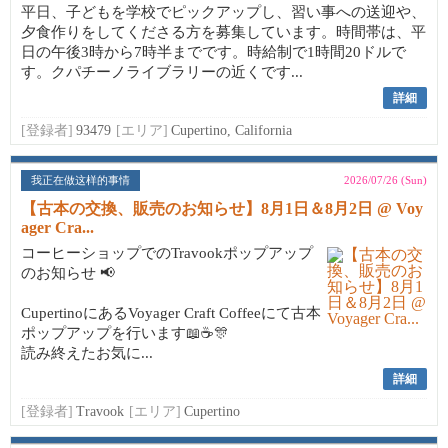
平日、子どもを学校でピックアップし、習い事への送迎や、
夕食作りをしてくださる方を募集しています。時間帯は、平
日の午後3時から7時半までです。時給制で1時間20ドルで
す。クパチーノライブラリーの近くです...
詳細
[登録者]
93479
[エリア]
Cupertino, California
我正在做这样的事情
2026/07/26 (Sun)
【古本の交換、販売のお知らせ】8月1日＆8月2日 @ Voy
ager Cra...
コーヒーショップでのTravookポップアップ
のお知らせ 📢
CupertinoにあるVoyager Craft Coffeeにて古本
ポップアップを行います📖☕🎊
読み終えたお気に...
詳細
[登録者]
Travook
[エリア]
Cupertino