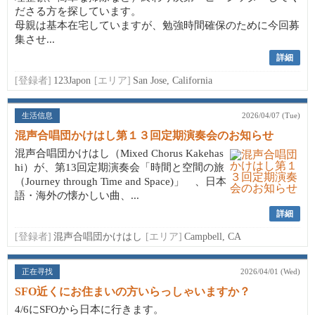
ださる方を探しています。
母親は基本在宅していますが、勉強時間確保のために今回募
集させ...
詳細
[登録者]
123Japon
[エリア]
San Jose, California
生活信息
2026/04/07 (Tue)
混声合唱団かけはし第１３回定期演奏会のお知らせ
混声合唱団かけはし（Mixed Chorus Kakehas
hi）が、第13回定期演奏会「時間と空間の旅
（Journey through Time and Space)」 、日本
語・海外の懐かしい曲、...
詳細
[登録者]
混声合唱団かけはし
[エリア]
Campbell, CA
正在寻找
2026/04/01 (Wed)
SFO近くにお住まいの方いらっしゃいますか？
4/6にSFOから日本に行きます。