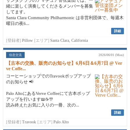
サンタクララのアマチュア管弦楽団では、一
緒に楽しく演奏してくださるメンバーを募集
してます。
Santa Clara Community Philharmonic は非営利団体で、毎週木
曜日の夜6...
詳細
[登録者]
Pillow
[エリア]
Santa Clara, California
信息交流
2026/06/01 (Mon)
【古本の交換、販売のお知らせ】6月6日＆6月7日 @ Ver
ve Coffe...
コーヒーショップでのTravookポップアップ
のお知らせ 📢
Palo AltoにあるVerve Coffeeにて古本ポップ
アップを行います📖☕🎊
読み終えたお気に入りの一冊、次の...
詳細
[登録者]
Travook
[エリア]
Palo Alto