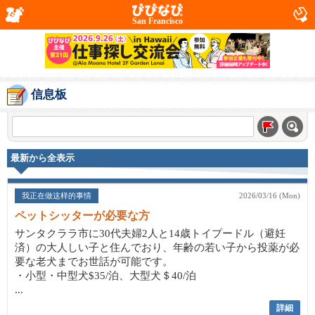
San Francisco
信息板
最新から全表示
我正在做这样的事情
2026/03/16 (Mon)
ペットシッターが必要な方
サンタクララ市に30代夫婦2人と14歳トイプードル（避妊
済）の大人しい子と住んでおり、年齢の若い子から投薬が必
要な老犬までお世話が可能です。
・小型・中型犬$35/泊、大型犬＄40/泊
...
詳細