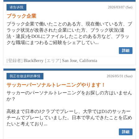
请告诉我
2026/03/07 (Sat)
ブラック企業
ブラック企業で働いたことのある方、現在働いている方、ブ
ラック状況が改善された企業にいた方、ブラック状況(違
法・違反)をDOLにファイルしたことのある方など、ブラッ
クな職場にまつわるご経験をシェアしてい...
詳細
[登録者]
BlackBerry
[エリア]
San Jose, California
我正在做这样的事情
2026/05/31 (Sun)
サッカーパーソナルトレーニングやります！
サッカーのパーソナルトレーニングをお探しの方はいません
か？
高校まで日本のJクラブでプレーし、大学ではD1のサッカー
チームでプレーしていました。日本で学んできたことを広め
たいと考えており...
詳細