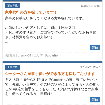
正在寻找
2026/04/14 (Tue)
家事代行の方を探しています！
家事のお手伝いをしてくださる方を探しています。
お願いしたい内容としては、週に１回か２回、
・おかずの作り置き（ご自宅で作っていただいてお持ち頂
き、材料費も含めてお支払い）
...
詳細
[登録者]
bluesky64
[エリア]
Palo Alto
正在寻找
2026/05/25 (Mon)
シッターさん家事手伝いができる方を探しております
夕方18時半頃から21時頃までCambrianの家に来ていただい
て、母親がいる中で、その時の状況によって赤ちゃんの抱っ
こか3歳児の相手をしてもらったり夕飯の片付けなどの家事
を手伝ってくれる方、日程は6...
詳細