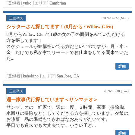
[登録者]
yuko
[エリア]
Cambrian
正在寻找
2026/06/22 (Mon)
シッターさん探してます！(8月から / Willow Glen)
8月からWillow Glenで1歳の女の子の面倒をみていただける
方を探してます！
スケジュールが結構空いてる方だといいのですが、月・水・
金 だけでも私が家でリモートでお仕事をしてる間来ていた
だ...
詳細
[登録者]
kahokino
[エリア]
San Jose, CA
正在寻找
2026/06/30 (Tue)
週一家事代行探しています＜サンマテオ＞
サンマテオの一軒家で、週に一度、２時間、家事（掃除機、
水回りの掃除など）してくださる方を探しています。夕飯の
お惣菜一品の準備もできればなおありがたいです。
平日でも週末でも大丈夫です。小さい子ど...
詳細