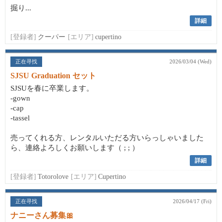
掘り...
詳細
[登録者]
クーパー
[エリア]
cupertino
正在寻找
2026/03/04 (Wed)
SJSU Graduation セット
SJSUを春に卒業します。
-gown
-cap
-tassel
売ってくれる方、レンタルいただる方いらっしゃいました
ら、連絡よろしくお願いします（ ; ; ）
詳細
[登録者]
Totorolove
[エリア]
Cupertino
正在寻找
2026/04/17 (Fri)
ナニーさん募集🎀