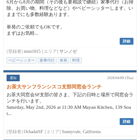
6月から8月の期間（その後も要相談で継続）家事代行（お掃
除、お買い物、料理などなど）やベビーシッターします。い
ままでにも多数経験あります。
単発のご依頼でもOKです。
まずはお気軽...
詳細
[登録者]
mini1015
[エリア]
サンノゼ
ベビーシッター
家事代行
単発
料理
通知
2026/04/09 (Thu)
お茶大サンフランシスコ支部同窓会ランチ
お茶大同窓会SF支部の皆さま、下記の日時と場所で同窓会ラ
ンチを行います。
Saturday, May 2nd, 2026 at 11:30 AM Mayan Kitchen, 139 Sou
t...
詳細
[登録者]
OchadaiSF
[エリア]
Sunnyvale, California