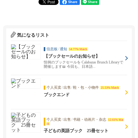
Share
気になるリスト
信息板
/
通知
54.77% Match
【ブックセールのお知らせ】
恒例のブックセールを Calabazas Brunch Libraryで
開催します📖 今回も、日本語...
个人买卖
/
出售
/
鞋・包・小物件
25.53% Match
ブックエンド
个人买卖
/
出售
/
书籍・动画片・杂志
12.61% Mat
ch
子どもの英語ブック 25冊セット