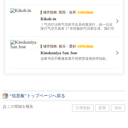
城市指南
/
医院・诊所
9.56% Match
Kikoh-in
！气功疗法和气功班可在圣何塞进行，由一位在
医疗气功方面有 17 年经验的气功师主讲。我们可
以改善您的疼痛、严重压力和慢性症状。如需了
解更多信息，请随时联系我们。我们可前往旧金
山、伯克利、奥克兰、弗里蒙特和圣马刁。我们
还提供呼吸、减压、癌症预防、健康和生育改善
城市指南
/
娱乐・爱好
9.07% Match
课程。
Kinokuniya San Jose
这家书店不断激发着不同类型读者的求知欲。
“信息板”トップページへ戻る
この登録を報告
引用登録
変更
消去