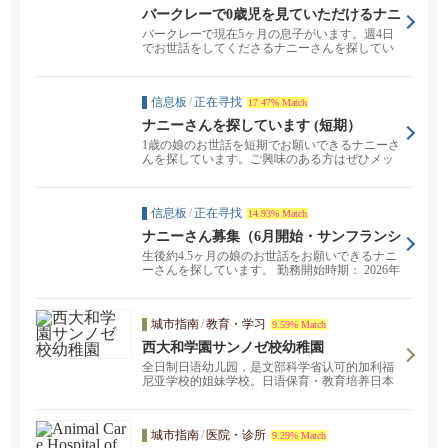
バークレーで0歳児を見ていただけるナニ
ーさんを探しています
バークレーで現在5ヶ月の息子がいます。週4日
でお世話をしてくださるナニーさんを探してい
ます。 スタ...
信息板
/
正在寻找
17.47% Match
ナニーさんを探しています (短期）
1歳の娘のお世話を短期でお願いできるナニーさ
んを探しています。ご興味のある方はぜひメッ
セージください...
信息板
/
正在寻找
14.93% Match
ナニーさん募集（6月開始・サンフランシ
スコ）
生後約4.5ヶ月の娘のお世話をお願いできるナニ
ーさんを探しています。 勤務開始時期： 2026年
6...
城市指南
/
教育・学习
9.59% Match
西大和学園サンノゼ校幼稚園
全日制日语幼儿园，是文部科学省认可的加利福
尼亚学校的姐妹学校。日语保育・教育培养日本
精神。
城市指南
/
医院・诊所
9.29% Match