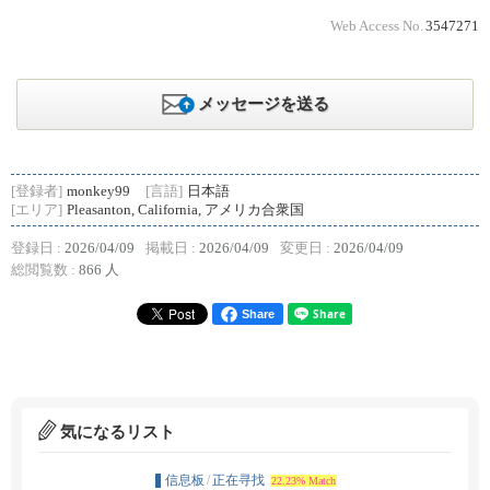
Web Access No.
3547271
メッセージを送る
[登録者]
monkey99
[言語]
日本語
[エリア]
Pleasanton, California, アメリカ合衆国
登録日 :
2026/04/09
掲載日 :
2026/04/09
変更日 :
2026/04/09
総閲覧数 :
866 人
Share
気になるリスト
信息板
/
正在寻找
22.23% Match