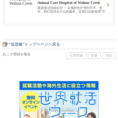
Animal Care Hospital of Walnut Creek
紧急情况也能应对 ！ 从预防性护理到手术、骨
科，我们提供全方位的服务。在我们这家每周7天
营业的新诊所，我们将用日语细致入微地守护您
爱宠的健康 ！ ※现正招聘前台工作人员
“信息板”トップページへ戻る
この登録を報告
引用登録
変更
消去