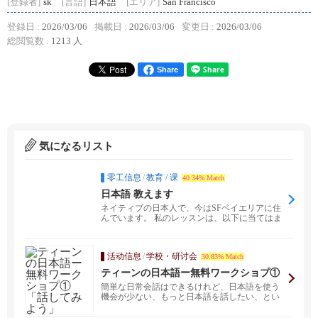
[登録者]
sk
[言語]
日本語
[エリア]
San Francisco
登録日 :
2026/03/06
掲載日 :
2026/03/06
変更日 :
2026/03/06
総閲覧数 :
1213 人
Share
気になるリスト
零工信息
/
教育 / 课
40.34% Match
日本語 教えます
ネイティブの日本人で、今はSFベイエリアに住
んでいます。 私のレッスンは、以下に当てはま
る方に向いて...
活动信息
/
学校・研讨会
30.83% Match
ティーンの日本語ー無料ワークショプ①
「話してみよう」
​​簡単な日常会話はできるけれど、日本語を使う
機会が少ない、もっと日本語を話したい、とい
うティーン（...