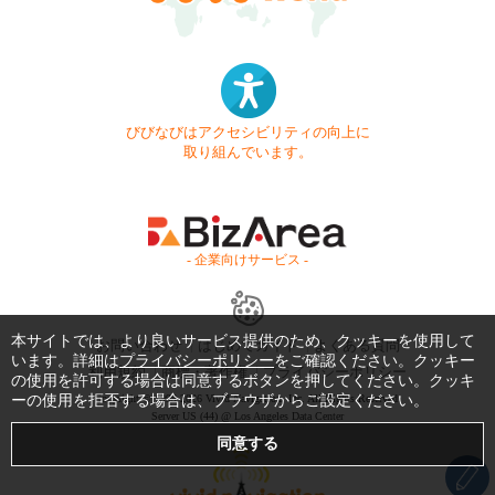
びびなびはアクセシビリティの向上に
取り組んでいます。
- 企業向けサービス -
本サイトでは、より良いサービス提供のため、クッキーを使用して
お問い合わせ
はじめてガイド
よくある質問
います。詳細は
プライバシーポリシー
をご確認ください。クッキー
利用規約
商標・著作権
プライバシーポリシー
の使用を許可する場合は同意するボタンを押してください。クッキ
ーの使用を拒否する場合は、ブラウザからご設定ください。
Copyright © 1999-2026 Vivid Navigation, Inc. All Rights Reserved.
Server US (44) @ Los Angeles Data Center