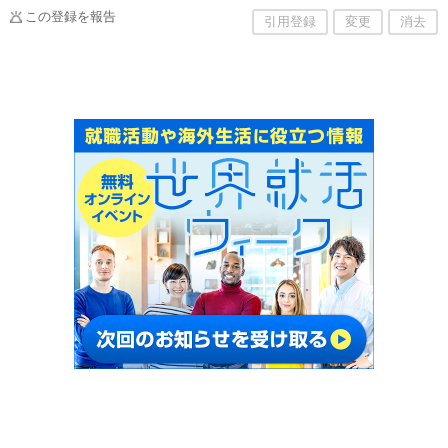
この登録を報告
引用登録
変更
消去