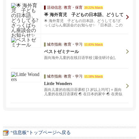
活动信息
/
教育・保育
29.22% Match
🌟 海外育児 子どもの日本語、どうして
る?ざっくばらん座談会のお知らせ✨
🌟 海外育児 子どもの日本語、どうしてる?ざ
っくばらん座談会のお知らせ✨ 「日本語、この
ままで大丈...
城市指南
/
教育・学习
15.83% Match
ベストゼミナール
面向海外儿童的在线日语学校 [最佳研讨会]。
城市指南
/
教育・学习
15.58% Match
Little Wonders
面向儿童的在线日语课程 [3 岁以上均可] ⭐️ 面向
儿童的在线日语课程 🌏 在日本的家中 🌏 在类似
于幼儿园的环境中，即使在国外也可以学习日
语。
“信息板”トップページへ戻る