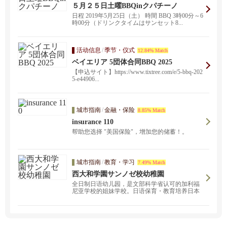
５月２５日土曜BBQinクパチーノ
日程 2019年5月25日（土） 時間 BBQ 3時00分～6
時00分（ドリンクタイムはサンセット8...
活动信息
/
季节・仪式
12.84% Match
ベイエリア 5団体合同BBQ 2025
【申込サイト】https://www.tixtree.com/e/5-bbq-202
5-e44906...
城市指南
/
金融・保险
8.85% Match
insurance 110
帮助您选择 "美国保险"，增加您的储蓄！。
城市指南
/
教育・学习
7.49% Match
西大和学園サンノゼ校幼稚園
全日制日语幼儿园，是文部科学省认可的加利福
尼亚学校的姐妹学校。日语保育・教育培养日本
精神。