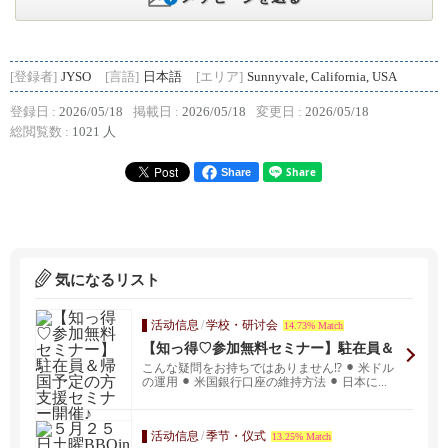
[登録者]
JYSO
[言語]
日本語
[エリア]
Sunnyvale, California, USA
登録日 :
2026/05/18
掲載日 :
2026/05/18
変更日 :
2026/05/18
総閲覧数 :
1021 人
Share
気になるリスト
活动信息
/
学校・研讨会
14.73% Match
【知っ得♡参加無料セミナー】駐在員＆
帰国予定の方支援セミナー開催♪
こんな疑問をお持ちではありません⁉︎ ⚫︎ 米ドル
の運用 ⚫︎ 米国銀行口座の維持方法 ⚫︎ 日本に...
活动信息
/
季节・仪式
13.25% Match