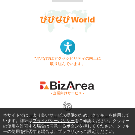
びびなびはアクセシビリティの向上に
取り組んでいます。
- 企業向けサービス -
本サイトでは、より良いサービス提供のため、クッキーを使用して
お問い合わせ
はじめてガイド
よくある質問
います。詳細は
プライバシーポリシー
をご確認ください。クッキー
利用規約
商標・著作権
プライバシーポリシー
の使用を許可する場合は同意するボタンを押してください。クッキ
ーの使用を拒否する場合は、ブラウザからご設定ください。
Copyright © 1999-2026 Vivid Navigation, Inc. All Rights Reserved.