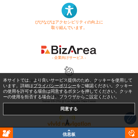
びびなびはアクセシビリティの向上に
取り組んでいます。
- 企業向けサービス -
本サイトでは、より良いサービス提供のため、クッキーを使用して
お問い合わせ
はじめてガイド
よくある質問
います。詳細は
プライバシーポリシー
をご確認ください。クッキー
利用規約
商標・著作権
プライバシーポリシー
の使用を許可する場合は同意するボタンを押してください。クッキ
ーの使用を拒否する場合は、ブラウザからご設定ください。
Copyright © 1999-2026 Vivid Navigation, Inc. All Rights Reserved.
Server US (75) @ Los Angeles Data Center
信息板