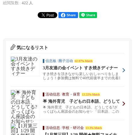
総閲覧数 :
422 人
Share
気になるリスト
信息板
/
圈子活动
62.87% Match
3月友達の会イベント すき焼きディナー
すき焼きを頂きながら楽しいおしゃべりをしま
しょう！参加費は無料で40代前後半までの先着1
0名までにな...
活动信息
/
教育・保育
13.22% Match
🌟 海外育児 子どもの日本語、どうして
る?ざっくばらん座談会のお知らせ✨
🌟 海外育児 子どもの日本語、どうしてる?ざ
っくばらん座談会のお知らせ✨ 「日本語、この
ままで大丈...
活动信息
/
学校・研讨会
13.3% Match
【1月第三回】1/29 開催★無料ファイナ