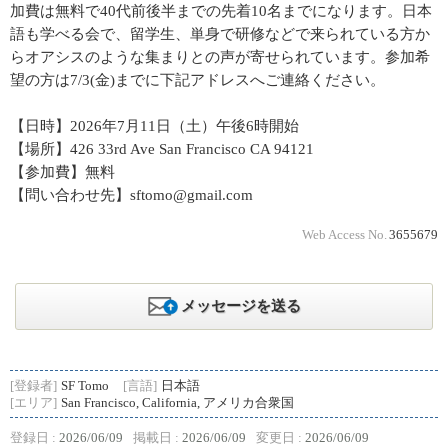
加費は無料で40代前後半までの先着10名までになります。日本
語も学べる会で、留学生、単身で研修などで来られている方か
らオアシスのような集まりとの声が寄せられています。参加希
望の方は7/3(金)までに下記アドレスへご連絡ください。
【日時】2026年7月11日（土）午後6時開始
【場所】426 33rd Ave San Francisco CA 94121
【参加費】無料
【問い合わせ先】sftomo@gmail.com
Web Access No.
3655679
メッセージを送る
[登録者]
SF Tomo
[言語]
日本語
[エリア]
San Francisco, California, アメリカ合衆国
登録日 :
2026/06/09
掲載日 :
2026/06/09
変更日 :
2026/06/09