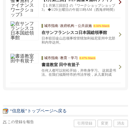
ンスワークショップ3
【１月第三回目】の『ワークショップショップ
3』 ◆1/29/土曜日の午前11時AM（西海岸時間）
の...
城市指南
/
政府机构・公共设施
8.56% Match
在サンフランシスコ日本国総領事館
日本驻旧金山总领事馆管辖加利福尼亚州中北部
和内华达州。
城市指南
/
教育・学习
8.47% Match
書道教室 田中有規子
任何人都可以轻松开始，并终身学习。 这就是书
法。在我们福斯特市的书法学校，从儿童到成
人，所有年龄段的人都在学习。
“信息板”トップページへ戻る
この登録を報告
引用登録
変更
消去