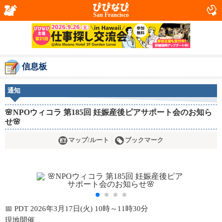
San Francisco
信息板
通知
🌸NPOウィコラ 第185回 妊娠産後ピアサポート会のお知ら
せ🌸
マップ/ルート
ブックマーク
📅 PDT 2026年3月17日(火) 10時～11時30分
現地開催