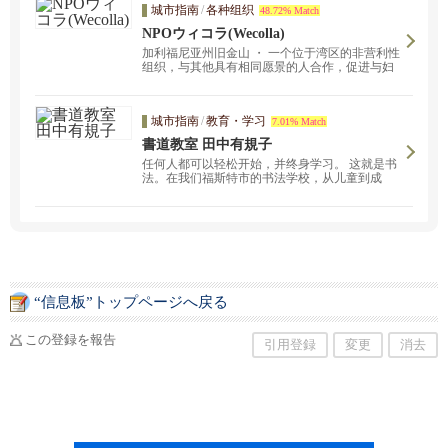
城市指南
/
各种组织
48.72% Match
NPOウィコラ(Wecolla)
加利福尼亚州旧金山 ・ 一个位于湾区的非营利性
组织，与其他具有相同愿景的人合作，促进与妇
女健康和 afab* 一生有关的活动 ・ 社区。
城市指南
/
教育・学习
7.01% Match
書道教室 田中有規子
任何人都可以轻松开始，并终身学习。 这就是书
法。在我们福斯特市的书法学校，从儿童到成
人，所有年龄段的人都在学习。
“信息板”トップページへ戻る
この登録を報告
引用登録
変更
消去