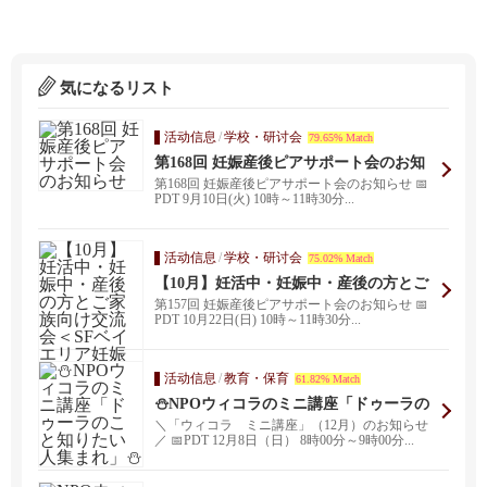
気になるリスト
活动信息
/
学校・研讨会
79.65% Match
第168回 妊娠産後ピアサポート会のお知
らせ
第168回 妊娠産後ピアサポート会のお知らせ 📅
PDT 9月10日(火) 10時～11時30分...
活动信息
/
学校・研讨会
75.02% Match
【10月】妊活中・妊娠中・産後の方とご
家族向け交流会＜SFベイエリア妊娠産後
第157回 妊娠産後ピアサポート会のお知らせ 📅
ピアサポート会＞
PDT 10月22日(日) 10時～11時30分...
活动信息
/
教育・保育
61.82% Match
⛄NPOウィコラのミニ講座「ドゥーラの
こと知りたい人集まれ」⛄
＼「ウィコラ ミニ講座」（12月）のお知らせ
／ 📅PDT 12月8日（日） 8時00分～9時00分...