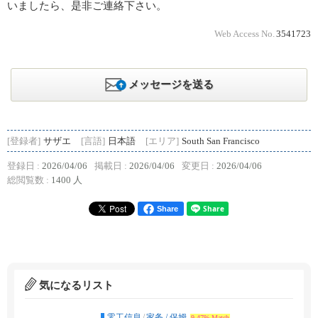
いましたら、是非ご連絡下さい。
Web Access No.
3541723
メッセージを送る
[登録者]
サザエ
[言語]
日本語
[エリア]
South San Francisco
登録日 :
2026/04/06
掲載日 :
2026/04/06
変更日 :
2026/04/06
総閲覧数 :
1400 人
Share
気になるリスト
零工信息
/
家务 / 保姆
9.47% Match