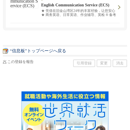
English Communication Service (ECS)
★ 凭借在旧金山湾区24年的丰富经验，让您安心
★ 商务英语、日常英语、作业辅导、英检 ® 备考
等。目前提供面授课程和在线课程 ！ 欢迎用日语
随时咨询。值得信赖的日本工作人员以及经验丰
富的讲师团队将根据您的需求量身定制学习计
划，为您提供专业服务。我们将根据您的日程安
排和学习目标，为您推荐最适合的讲师。
“信息板”トップページへ戻る
この登録を報告
引用登録
変更
消去