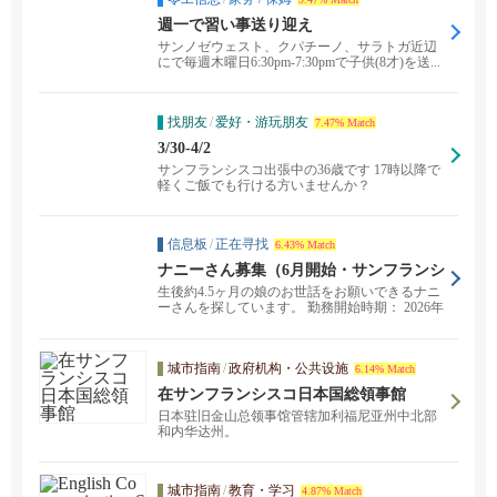
週一で習い事送り迎え
サンノゼウェスト、クパチーノ、サラトガ近辺
にで毎週木曜日6:30pm-7:30pmで子供(8才)を送...
找朋友
/
爱好・游玩朋友
7.47% Match
3/30-4/2
サンフランシスコ出張中の36歳です 17時以降で
軽くご飯でも行ける方いませんか？
信息板
/
正在寻找
6.43% Match
ナニーさん募集（6月開始・サンフランシ
スコ）
生後約4.5ヶ月の娘のお世話をお願いできるナニ
ーさんを探しています。 勤務開始時期： 2026年
6...
城市指南
/
政府机构・公共设施
6.14% Match
在サンフランシスコ日本国総領事館
日本驻旧金山总领事馆管辖加利福尼亚州中北部
和内华达州。
城市指南
/
教育・学习
4.87% Match