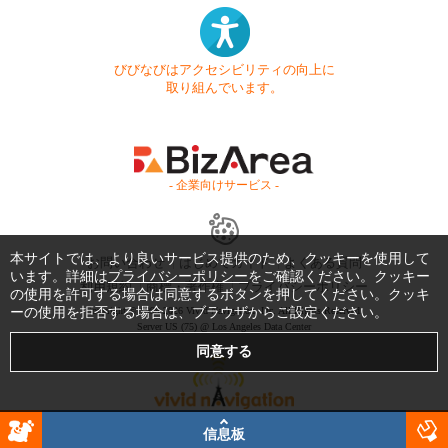
びびなびはアクセシビリティの向上に
取り組んでいます。
- 企業向けサービス -
本サイトでは、より良いサービス提供のため、クッキーを使用して
お問い合わせ
はじめてガイド
よくある質問
います。詳細は
プライバシーポリシー
をご確認ください。クッキー
利用規約
商標・著作権
プライバシーポリシー
の使用を許可する場合は同意するボタンを押してください。クッキ
ーの使用を拒否する場合は、ブラウザからご設定ください。
Copyright © 1999-2026 Vivid Navigation, Inc. All Rights Reserved.
Server US (75) @ Los Angeles Data Center
信息板