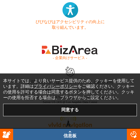
びびなびはアクセシビリティの向上に
取り組んでいます。
- 企業向けサービス -
本サイトでは、より良いサービス提供のため、クッキーを使用して
お問い合わせ
はじめてガイド
よくある質問
います。詳細は
プライバシーポリシー
をご確認ください。クッキー
利用規約
商標・著作権
プライバシーポリシー
の使用を許可する場合は同意するボタンを押してください。クッキ
ーの使用を拒否する場合は、ブラウザからご設定ください。
Copyright © 1999-2026 Vivid Navigation, Inc. All Rights Reserved.
Server US (43) @ Los Angeles Data Center
信息板