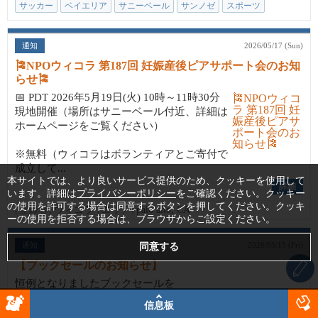
サッカー
ベイエリア
サニーベール
サンノゼ
スポーツ
通知
2026/05/17 (Sun)
🎏NPOウィコラ 第187回 妊娠産後ピアサポート会のお知
らせ🎏
📅 PDT 2026年5月19日(火) 10時～11時30分
現地開催（場所はサニーベール付近、詳細は
ホームページをご覧ください）
※無料（ウィコラはボランティアとご寄付で
成立して...
本サイトでは、より良いサービス提供のため、クッキーを使用して
詳細
います。詳細は
プライバシーポリシー
をご確認ください。クッキー
の使用を許可する場合は同意するボタンを押してください。クッキ
[登録者]
ウィコラ
[エリア]
palo alto, CA
ーの使用を拒否する場合は、ブラウザからご設定ください。
通知
2026/05/15 (Fri)
【ブックセールのお知らせ】
恒例となりましたブックセールを
Calabazas Brunch Library にて開催します。
信息板
今回も日本語の子ども向けの本