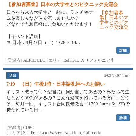
【参加者募集】日本の大学生とのピクニック交流会
日本から来る大学生と一緒に、ランチやゲー
ムを楽しみながら交流しませんか？
どなたでもお気軽にご参加いただけます！
【イベント詳細】
📅 日時：8月22日（土）12:30～14...
詳細
[登録者]
ALICE LLC
[エリア]
Belmont, カリフォルニア州
通知
2026/07/07 (Tue)
7/19 （日）午後1時・日本語礼拝へのお誘い
キリスト教って何？聖書には何が書いてあるの？私たちの生
活とどう関係があるの？こんな疑問を抱いている方は、どう
ぞ、毎月一回、キリスト合同長老教会（1700 Sutter St., SF)で
持たれている日...
詳細
[登録者]
CUPC
[エリア]
San Francisco (Western Addition), California