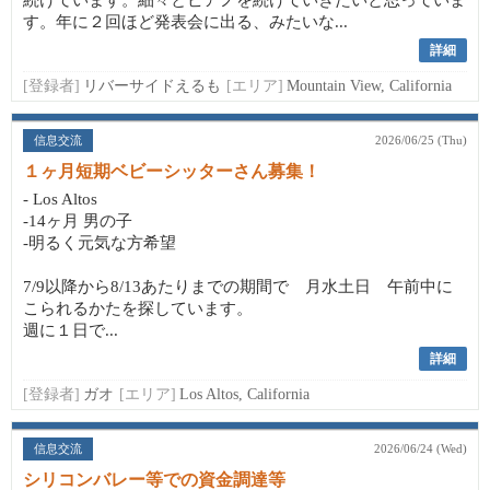
続けています。細々とピアノを続けていきたいと思っていま
す。年に２回ほど発表会に出る、みたいな...
詳細
[登録者]
リバーサイドえるも
[エリア]
Mountain View, California
信息交流
2026/06/25 (Thu)
１ヶ月短期ベビーシッターさん募集！
- Los Altos
-14ヶ月 男の子
-明るく元気な方希望
7/9以降から8/13あたりまでの期間で 月水土日 午前中に
こられるかたを探しています。
週に１日で...
詳細
[登録者]
ガオ
[エリア]
Los Altos, California
信息交流
2026/06/24 (Wed)
シリコンバレー等での資金調達等