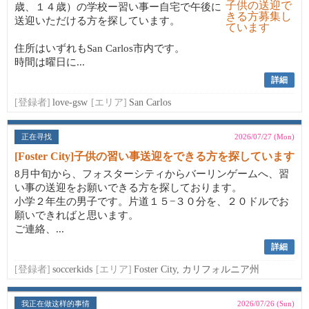
歳、１４歳）の学校ー習い事ー自宅で午後に
送迎いただける方を探しています。
住所はいずれもSan Carlos市内です。
時間は曜日に...
詳細
[登録者]
love-gsw
[エリア]
San Carlos
正在寻找
2026/07/27 (Mon)
[Foster City]子供の習い事送迎をできる方を探しています
8月中旬から、フォスターシティからバーリンゲームへ、習
い事の送迎をお願いできる方を探しております。
小学２年生の男子です。片道１５−３０分を、２０ドルでお
願いできればと思います。
ご連絡、...
詳細
[登録者]
soccerkids
[エリア]
Foster City, カリフォルニア州
我正在做这样的事情
2026/07/26 (Sun)