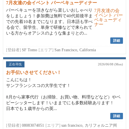
7月友達の会イベント バーベキューディナー
バーベキューを頂きながら楽しいおしゃべり
をしましょう！参加費は無料で40代前後半ま
での先着10名までになります。日本語も学べ
る会で、留学生、単身で研修などで来られて
いる方からオアシスのような集まりとの...
詳細
[登録者]
SF Tomo
[エリア]
San Francisco, California
正在寻找
2026/06/08 (Mon)
お手伝いさせてください！
こんにちは！
サンフランシスコの大学生です！
8月から家事代行（お掃除、お買い物、料理などなど）やベ
ビーシッターします！いままでにも多数経験あります！
日本でも１歳半からの英...
詳細
[登録者]
08083074051
[エリア]
san francisco, カリフォルニア州