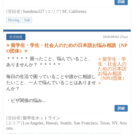
詳細
[登録者]
Sunshine227
[エリア]
SF, California
Moving
Sale
生活信息
2026/06/02 (Tue)
⭐ 留学生・学生・社会人のための日本語お悩み相談（NP
O団体）⭐
＊＊＊＊＊ 困ったこと、悩んでいること、
ありませんか？ ＊＊＊＊＊
毎日の生活で困っていることや誰かに相談し
たいこと、一人で悩んでいることはありませ
んか？
・ビザ関係の悩み...
詳細
[登録者]
留学生ホットライン
[エリア]
Los Angeles, Hawaii, Seattle, San Francisco, Texas, NY, Ariz
ona,