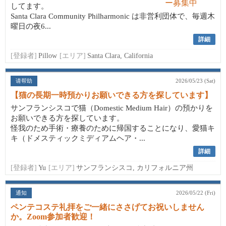
してます。
Santa Clara Community Philharmonic は非営利団体で、毎週木
曜日の夜6...
詳細
[登録者]
Pillow
[エリア]
Santa Clara, California
请帮助
2026/05/23 (Sat)
【猫の長期一時預かりお願いできる方を探しています】
サンフランシスコで猫（Domestic Medium Hair）の預かりを
お願いできる方を探しています。
怪我のため手術・療養のために帰国することになり、愛猫キ
キ（ドメスティックミディアムヘア・...
詳細
[登録者]
Yu
[エリア]
サンフランシスコ, カリフォルニア州
通知
2026/05/22 (Fri)
ペンテコステ礼拝をご一緒にささげてお祝いしません
か。Zoom参加者歓迎！