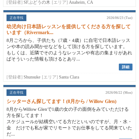
[登録者]
SFぶどうの木
[エリア]
Anaheim, CA
正在寻找
2026/06/23 (Tue)
幼児向け日本語レッスンを提供してくださる方を探して
います（Rivermark...
8月ごろから、子供たち（7歳・4歳）に自宅で日本語レッス
ンや本の読み聞かせなどをして頂ける方を探しています。
もしくは、近隣でそのようなレッスンや有志の集まりがあれ
ばそういった情報も頂けるとあり...
詳細
[登録者]
Shunsuke
[エリア]
Santa Clara
正在寻找
2026/06/22 (Mon)
シッターさん探してます！(8月から / Willow Glen)
8月からWillow Glenで1歳の女の子の面倒をみていただける
方を探してます！
スケジュールが結構空いてる方だといいのですが、月・水・
金 だけでも私が家でリモートでお仕事をしてる間来ていた
だ...