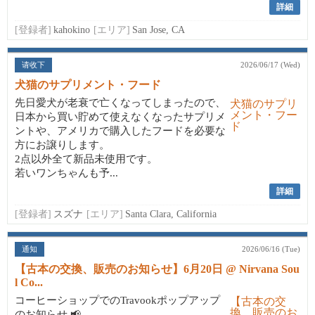
詳細
[登録者]
kahokino
[エリア]
San Jose, CA
请收下
2026/06/17 (Wed)
犬猫のサプリメント・フード
先日愛犬が老衰で亡くなってしまったので、
日本から買い貯めて使えなくなったサプリメ
ントや、アメリカで購入したフードを必要な
方にお譲りします。
2点以外全て新品未使用です。
若いワンちゃんも予...
詳細
[登録者]
スズナ
[エリア]
Santa Clara, California
通知
2026/06/16 (Tue)
【古本の交換、販売のお知らせ】6月20日 @ Nirvana Sou
l Co...
コーヒーショップでのTravookポップアップ
のお知らせ 📢