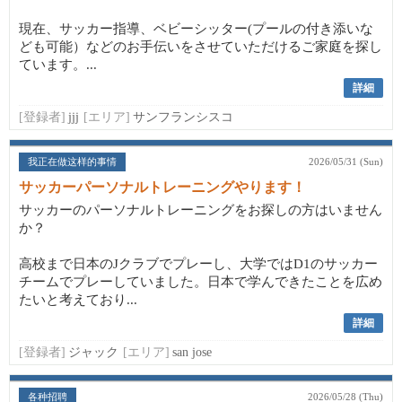
現在、サッカー指導、ベビーシッター(プールの付き添いな
ども可能）などのお手伝いをさせていただけるご家庭を探し
ています。...
詳細
[登録者]
jjj
[エリア]
サンフランシスコ
我正在做这样的事情
2026/05/31 (Sun)
サッカーパーソナルトレーニングやります！
サッカーのパーソナルトレーニングをお探しの方はいません
か？
高校まで日本のJクラブでプレーし、大学ではD1のサッカー
チームでプレーしていました。日本で学んできたことを広め
たいと考えており...
詳細
[登録者]
ジャック
[エリア]
san jose
各种招聘
2026/05/28 (Thu)