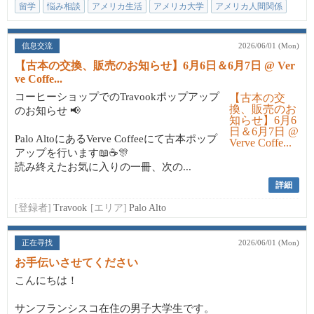
留学
悩み相談
アメリカ生活
アメリカ大学
アメリカ人間関係
信息交流
2026/06/01 (Mon)
【古本の交換、販売のお知らせ】6月6日＆6月7日 @ Ver
ve Coffe...
コーヒーショップでのTravookポップアップ
のお知らせ 📢
Palo AltoにあるVerve Coffeeにて古本ポップ
アップを行います📖☕🎊
読み終えたお気に入りの一冊、次の...
詳細
[登録者]
Travook
[エリア]
Palo Alto
正在寻找
2026/06/01 (Mon)
お手伝いさせてください
こんにちは！
サンフランシスコ在住の男子大学生です。