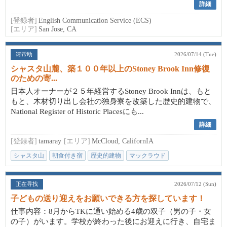
詳細
[登録者]
English Communication Service (ECS)
[エリア]
San Jose, CA
请帮助
2026/07/14 (Tue)
シャスタ山麓、築１００年以上のStoney Brook Inn修復
のための寄...
日本人オーナーが２５年経営するStoney Brook Innは、もと
もと、木材切り出し会社の独身寮を改築した歴史的建物で、
National Register of Historic Placesにも...
詳細
[登録者]
tamaray
[エリア]
McCloud, CalifornIA
シャスタ山
朝食付き宿
歴史的建物
マックラウド
日本人オーナー
正在寻找
2026/07/12 (Sun)
子どもの送り迎えをお願いできる方を探しています！
仕事内容：8月からTKに通い始める4歳の双子（男の子・女
の子）がいます。学校が終わった後にお迎えに行き、自宅ま