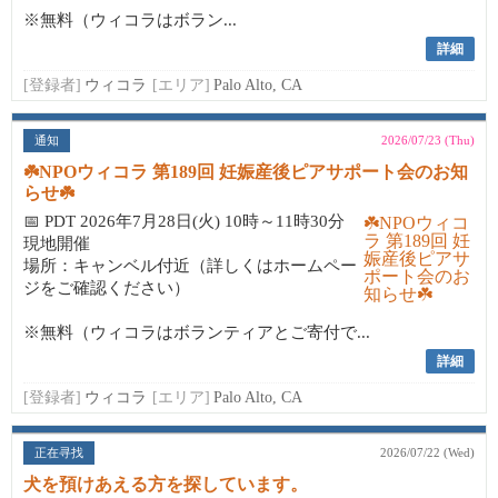
※無料（ウィコラはボラン...
詳細
[登録者]
ウィコラ
[エリア]
Palo Alto, CA
通知
2026/07/23 (Thu)
☘️NPOウィコラ 第189回 妊娠産後ピアサポート会のお知
らせ☘️
📅 PDT 2026年7月28日(火) 10時～11時30分
現地開催
場所：キャンベル付近（詳しくはホームペー
ジをご確認ください）
※無料（ウィコラはボランティアとご寄付で...
詳細
[登録者]
ウィコラ
[エリア]
Palo Alto, CA
正在寻找
2026/07/22 (Wed)
犬を預けあえる方を探しています。