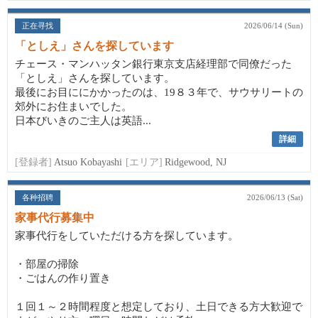
正在寻找
2026/06/14 (Sun)
「としえ」さんを探しています
チェース・マンハッタン銀行東京支店経理部で同僚だった
「としえ」さんを探しています。
最後にお目ににかかったのは、19８３年で、サウサリートの
郊外にお住まいでした。
日本びいきのご主人は英語...
詳細
[登録者]
Atsuo Kobayashi
[エリア]
Ridgewood, NJ
各种招聘
2026/06/13 (Sat)
家事代行募集中
家事代行をしていただける方を探しています。
・部屋の掃除
・ごはんの作り置き
１回１～２時間程度と想定しており、土日できる方大歓迎で