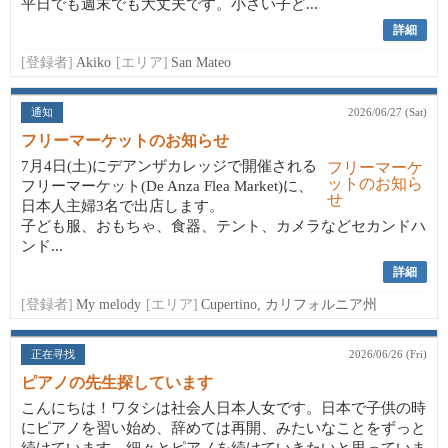
平日でも週末でも大丈夫です。小さい子ど...
詳細
[登録者]
Akiko
[エリア]
San Mateo
通知
2026/06/27 (Sat)
フリーマーケットのお知らせ
7月4日(土)にデアンザカレッジで開催される
フリーマーケット(De Anza Flea Market)に、
日本人主婦3名で出店します。
子ども服、おもちゃ、食器、テント、カメラなどセカンドハ
ンド...
詳細
[登録者]
My melody
[エリア]
Cupertino, カリフォルニア州
正在寻找
2026/06/26 (Fri)
ピアノの先生探しています
こんにちは！ワタシは社会人日本人女です。日本で子供の時
にピアノを習い始め、辞めては再開、みたいなことをずっと