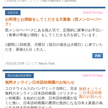
[登録者]
CUPC
[エリア]
San Francisco, California
信息交流
2026/07/30 (Thu)
お料理とお掃除をしてくださる方募集（西メンローパー
ク）
西メンローパークにある個人宅で、定期的に家事のお手伝い
（食事の準備と掃除）をしてくださる方を探しています。
2週間に1回程度、月曜日（祝日の場合は火曜日）に来ていた
だき、家族4人分（大人...
詳細
[登録者]
ESP
[エリア]
Menlo Park
我正在做这样的事情
2026/07/29 (Wed)
無料オンライン日本語幼稚園のお知らせ
コロナウイルスのパンデミック当時に、完全
無料のオンライン日本語幼稚園（クリスチャ
ン幼稚園）を始めた以来、日本語幼稚園が近
くに無い、日本語幼稚園の費用が負担になる日本人家庭の為
に引き続き完全無料でオンラ...