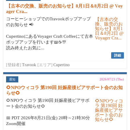
【古本の交換、販売のお知らせ】8月1日＆8月2日 @ Voy
ager Cra...
コーヒーショップでのTravookポップアップ
のお知らせ 📢
CupertinoにあるVoyager Craft Coffeeにて古本
ポップアップを行います📖☕🎊
読み終えたお気に...
詳細
[登録者]
Travook
[エリア]
Cupertino
通知
2026/07/23 (Thu)
🌻NPOウィコラ 第190回 妊娠産後ピアサポート会のお知
らせ🌻
🌻NPOウィコラ 第190回 妊娠産後ピアサポ
ート会のお知らせ🌻
📅 PDT 2026年8月21日(金) 20時～21時30分
Zoom開催