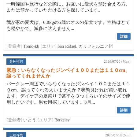
一時帰国や旅行などの際に、お互いに愛犬を預け合える方、
または預かっていただける方を探しています。
我が家の愛犬は、6.8kgの5歳のオスの柴犬です。性格はとて
も穏やかで、滅多に吠えません...
詳細
[登録者]
Tomo-kb
[エリア]
San Rafael, カリフォルニア州
各种招聘
2026/07/20 (Mon)
緊急：いらなくなったジンベイ１００または１１０cm、
譲ってくれませんか
バークレー周辺でいらなくなったジンベイ１００または１１
０cm、譲ってくれる人いませんか？状態良ければ買い取れ
ます。デイケアの夏祭りで甚平を３つくらいそのサイズで使
用したいです。男女用探しています。8月...
詳細
[登録者]
いとう
[エリア]
Berkeley
正在寻找
2026/07/19 (Sun)