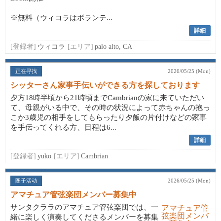
※無料（ウィコラはボランテ...
詳細
[登録者]
ウィコラ
[エリア]
palo alto, CA
正在寻找
2026/05/25 (Mon)
シッターさん家事手伝いができる方を探しております
夕方18時半頃から21時頃までCambrianの家に来ていただい
て、母親がいる中で、その時の状況によって赤ちゃんの抱っ
こか3歳児の相手をしてもらったり夕飯の片付けなどの家事
を手伝ってくれる方、日程は6...
詳細
[登録者]
yuko
[エリア]
Cambrian
圈子活动
2026/05/25 (Mon)
アマチュア管弦楽団メンバー募集中
サンタクララのアマチュア管弦楽団では、一
緒に楽しく演奏してくださるメンバーを募集