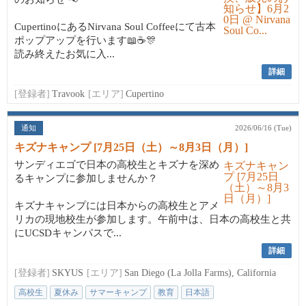
CupertinoにあるNirvana Soul Coffeeにて古本
ポップアップを行います📖☕🎊
読み終えたお気に入...
詳細
[登録者]
Travook
[エリア]
Cupertino
通知
2026/06/16 (Tue)
キズナキャンプ [7月25日（土）～8月3日（月）]
サンディエゴで日本の高校生とキズナを深め
るキャンプに参加しませんか？
キズナキャンプには日本からの高校生とアメ
リカの現地校生が参加します。午前中は、日本の高校生と共
にUCSDキャンパスで...
詳細
[登録者]
SKYUS
[エリア]
San Diego (La Jolla Farms), California
高校生
夏休み
サマーキャンプ
教育
日本語