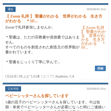
通知
2026/06/05 (Fri)
【 Zoom 礼拝 】 聖書がわかる 世界がわかる 生き方
がわかる ＊SF...
Zoomで礼拝参加しませんか。
＊聖書は、ただの宗教書や道徳書ではありま
せん。
すべてのものを創造された創造主の世界観が
書かれています。
＊聖書をじっくり丁寧に学んで...
詳細
[登録者]
SFぶどうの木
[エリア]
Anaheim, CA
正在寻找
2026/06/05 (Fri)
ベビーシッターさんを探しています
1歳の息子のベビーシッターさんを探しています。今は短
期・単発でベビーシッターさんが必要になった時にご連絡い