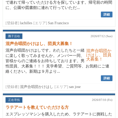
で連れて帰っていただける方を探しています。帰宅前の時間
に、公園や図書館に連れて行っていただ...
詳細
[登録者]
lachilles
[エリア]
San Francisco
圈子活动
2026/07/12 (Sun)
混声合唱団かけはし、団員大募集！
混声合唱団かけはしです。わたしたちと一緒
に楽しく歌ってみませんか。メンバー一同、
皆様からのご連絡をお待ちしております。男
性団員、大募集！！！ 見学希望、ご質問等、お気軽にご連
絡ください。新期は９月より...
詳細
[登録者]
混声合唱団かけはし
[エリア]
san jose
正在寻找
2026/07/10 (Fri)
ラテアートを教えていただける方
エスプレッソマシンを購入したため、ラテアートに挑戦した