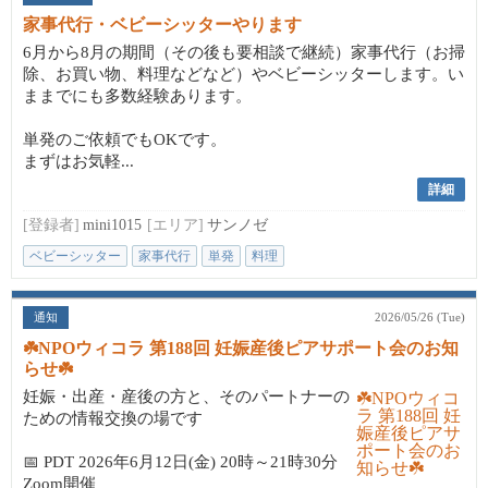
家事代行・ベビーシッターやります
6月から8月の期間（その後も要相談で継続）家事代行（お掃
除、お買い物、料理などなど）やベビーシッターします。い
ままでにも多数経験あります。
単発のご依頼でもOKです。
まずはお気軽...
詳細
[登録者]
mini1015
[エリア]
サンノゼ
ベビーシッター
家事代行
単発
料理
通知
2026/05/26 (Tue)
☘️NPOウィコラ 第188回 妊娠産後ピアサポート会のお知
らせ☘️
妊娠・出産・産後の方と、そのパートナーの
ための情報交換の場です
📅 PDT 2026年6月12日(金) 20時～21時30分
Zoom開催