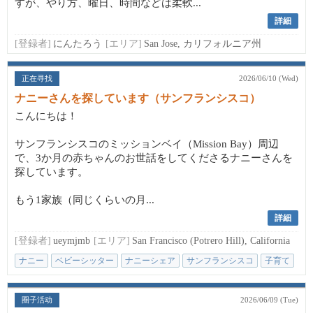
すが、やり方、曜日、時間などは柔軟...
詳細
[登録者]
にんたろう
[エリア]
San Jose, カリフォルニア州
正在寻找
2026/06/10 (Wed)
ナニーさんを探しています（サンフランシスコ）
こんにちは！
サンフランシスコのミッションベイ（Mission Bay）周辺
で、3か月の赤ちゃんのお世話をしてくださるナニーさんを
探しています。
もう1家族（同じくらいの月...
詳細
[登録者]
ueymjmb
[エリア]
San Francisco (Potrero Hill), California
ナニー
ベビーシッター
ナニーシェア
サンフランシスコ
子育て
圈子活动
2026/06/09 (Tue)