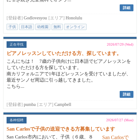
詳細
[登録者]
Godlovesyou
[エリア]
Honolulu
子供
日本語
幼稚園
無料
オンライン
正在寻找
2026/07/29 (Wed)
ピアノレッスンしていただける方、探しています。
こんにちは！ 7歳の子供向けに日本語でピアノレッスンを
していただける方を探しています。
南カリフォルニアで1年ほどレッスンを受けていましたが、
最近サンノゼ周辺に引っ越してきました。
こちら...
詳細
[登録者]
pumba
[エリア]
Campbell
各种招聘
2026/07/27 (Mon)
San Carlosで子供の送迎できる方募集しています
San Carlos市内において、子供（６歳、８