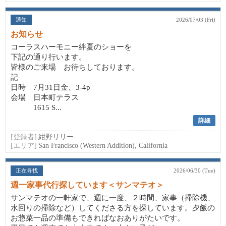
通知
2026/07/03 (Fri)
お知らせ
コーラスハーモニー絆夏のショーを
下記の通り行います。
皆様のご来場 お待ちしております。
記
日時 7月31日金、3-4p
会場 日本町テラス
1615 S...
詳細
[登録者]
紺野リリー
[エリア]
San Francisco (Western Addition), California
正在寻找
2026/06/30 (Tue)
週一家事代行探しています＜サンマテオ＞
サンマテオの一軒家で、週に一度、２時間、家事（掃除機、
水回りの掃除など）してくださる方を探しています。夕飯の
お惣菜一品の準備もできればなおありがたいです。