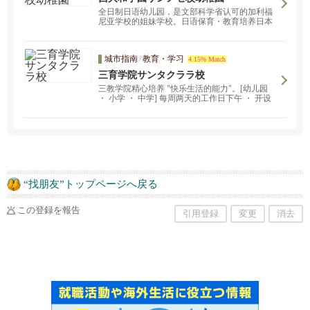
全日制日语幼儿园，是文部科学省认可的加利福
尼亚学校的姐妹学校。日语保育・教育培养日本
精神。
城市指南
/
教育・学习
4.15% Match
三育学院サンタクララ校
三教学院精心培养 "快乐生活的能力"。[幼儿园
・ 小学 ・ 中学] 每周两天的工作日下午 ・ 开设
面对面的托儿 ・ 班。请随时通过电子邮件与我们
联系。转学全年开放。
“找朋友”トップページへ戻る
この登録を報告
引用登録
変更
消去