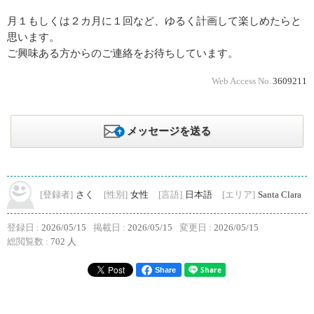
月１もしくは２カ月に１回など、ゆるく計画して楽しめたらと
思います。
ご興味ある方からのご連絡をお待ちしています。
Web Access No.
3609211
メッセージを送る
[登録者]
さく
[性別]
女性
[言語]
日本語
[エリア]
Santa Clara
登録日 :
2026/05/15
掲載日 :
2026/05/15
変更日 :
2026/05/15
総閲覧数 :
702 人
Share