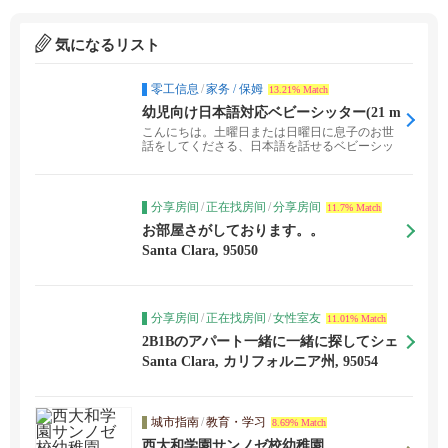
気になるリスト
零工信息
/
家务 / 保姆
13.21% Match
幼児向け日本語対応ベビーシッター(21 m
onths)
こんにちは。土曜日または日曜日に息子のお世
話をしてくださる、日本語を話せるベビーシッ
ターを探していま...
分享房间
/
正在找房间
/
分享房间
11.7% Match
お部屋さがしております。。
Santa Clara, 95050
分享房间
/
正在找房间
/
女性室友
11.01% Match
2B1Bのアパート一緒に一緒に探してシェ
アしたい人いますか？
Santa Clara, カリフォルニア州, 95054
城市指南
/
教育・学习
8.69% Match
西大和学園サンノゼ校幼稚園