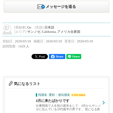
メッセージを送る
[登録者]
Go
[言語]
日本語
[エリア]
サンノゼ, California, アメリカ合衆国
登録日 :
2026/05/18
掲載日 :
2026/05/18
変更日 :
2026/05/18
総閲覧数 :
1429 人
Share
気になるリスト
找朋友
/
爱好・游玩朋友
6.22% Match
4月に来たばかりです
仕事関係で人生初の渡米をして、4月からサンノ
ゼに住んでいる20代後半の男です。 気になる飲
食店に行っ...