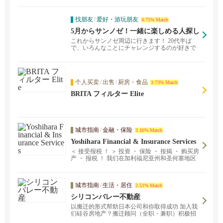
找朋友
/
爱好・游玩朋友
4.75% Match
5月からサンノゼ！一緒に楽しめる人探し
てます！
これからサンノゼ周辺に行きます！ 20代半ば
で、いろんなことにチャレンジするのが好きで
す。 一緒に...
个人买卖
/
出售
/
厨房・食品
3.73% Match
BRITA フィルター Elite
城市指南
/
金融・保险
3.16% Match
Yoshihara Financial & Insurance Services
＜ 接受报税 ！ ＞ 投资 ・ 保险 ・ 按揭 ・ 购买房
产 ・ 报税 ！ 我们在加利福尼亚州和圣何塞地区
提供房产。我们可以分析您的资产信息，并就财
务规划和遗产规划为您提供建议。 我们就资产管
理、保险、房地产、遗产继承以及人们生活中涉
城市指南
/
生活・居住
2.51% Match
及金钱的许多其他情况提供适当的建议。
シリコンバレー不動産
以搬迁的形式帮助日本公司和你取得成功 加入我
们硅谷房地产？搬迁顾问（全职・兼职）积极招
募！。