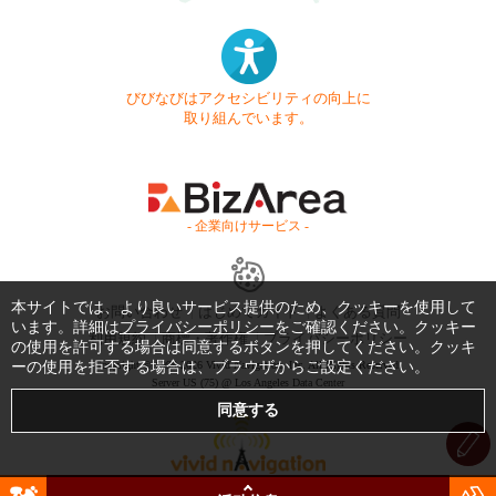
びびなびはアクセシビリティの向上に
取り組んでいます。
- 企業向けサービス -
本サイトでは、より良いサービス提供のため、クッキーを使用して
お問い合わせ
はじめてガイド
よくある質問
います。詳細は
プライバシーポリシー
をご確認ください。クッキー
利用規約
商標・著作権
プライバシーポリシー
の使用を許可する場合は同意するボタンを押してください。クッキ
ーの使用を拒否する場合は、ブラウザからご設定ください。
Copyright © 1999-2026 Vivid Navigation, Inc. All Rights Reserved.
Server US (75) @ Los Angeles Data Center