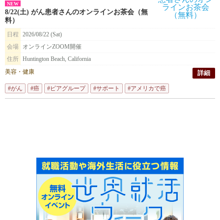
NEW
8/22(土) がん患者さんのオンラインお茶会（無
料）
日程
2026/08/22 (Sat)
会場
オンラインZOOM開催
住所
Huntington Beach, California
美容・健康
詳細
#がん
#癌
#ピアグループ
#サポート
#アメリカで癌