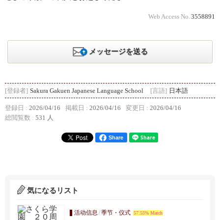
Web Access No.
3558891
メッセージを送る
[登録者]
Sakura Gakuen Japanese Language School
[言語]
日本語
登録日 :
2026/04/16
掲載日 :
2026/04/16
変更日 :
2026/04/16
総閲覧数 :
531 人
Share
気になるリスト
活动信息
/
季节・仪式
57.55% Match