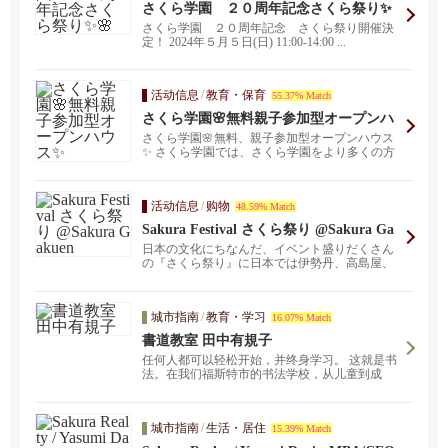
さくら学園 ２０周年記念さくら祭り✨
🌸
さくら学園 ２０周年記念 さくら祭り開催決
定！ 2024年５月５日(日) 11:00-14:00 ...
活动信息
/
教育・保育
55.37% Match
さくら学園🌸無料親子参加型オープンハ
ウス✨
さくら学園🌸無料、親子参加型オープンハウス
✨ さくら学園では、さくら学園をより多くの方
に知っていただ...
活动信息
/
购物
48.59% Match
Sakura Festival さくら祭り @Sakura Ga
kuen
日本の文化にちなんだ、イベント盛りだくさん
の『さくら祭り』に日本では伊勢丹、高島屋、
またアジアでも伊...
城市指南
/
教育・学习
16.07% Match
書道教室 田中有規子
任何人都可以轻松开始，并终身学习。 这就是书
法。在我们福斯特市的书法学校，从儿童到成
人，所有年龄段的人都在学习。
城市指南
/
生活・居住
15.39% Match