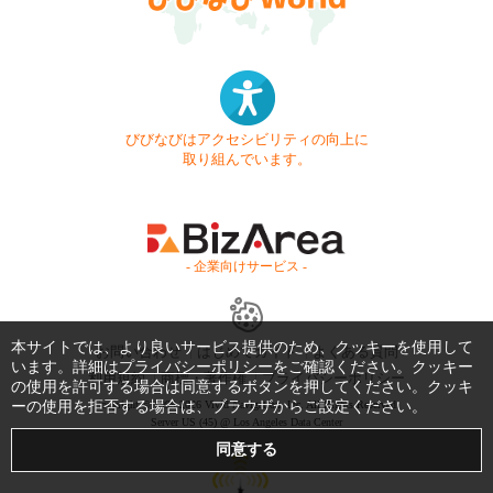
びびなびはアクセシビリティの向上に
取り組んでいます。
- 企業向けサービス -
本サイトでは、より良いサービス提供のため、クッキーを使用して
お問い合わせ
はじめてガイド
よくある質問
います。詳細は
プライバシーポリシー
をご確認ください。クッキー
利用規約
商標・著作権
プライバシーポリシー
の使用を許可する場合は同意するボタンを押してください。クッキ
ーの使用を拒否する場合は、ブラウザからご設定ください。
Copyright © 1999-2026 Vivid Navigation, Inc. All Rights Reserved.
Server US (45) @ Los Angeles Data Center