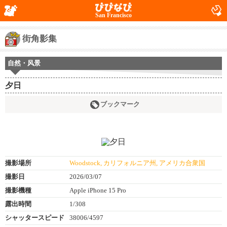
San Francisco
街角影集
自然・风景
夕日
ブックマーク
撮影場所
Woodstock, カリフォルニア州, アメリカ合衆国
撮影日
2026/03/07
撮影機種
Apple iPhone 15 Pro
露出時間
1/308
シャッタースピード
38006/4597