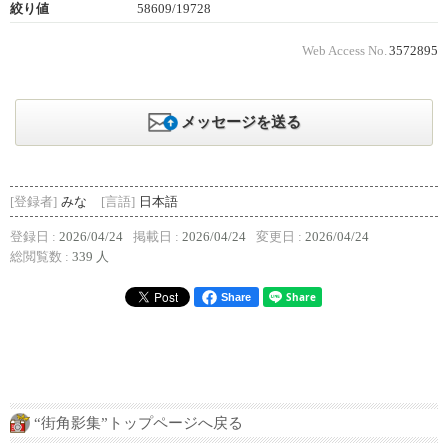
絞り値
58609/19728
Web Access No.
3572895
メッセージを送る
[登録者]
みな
[言語]
日本語
登録日 :
2026/04/24
掲載日 :
2026/04/24
変更日 :
2026/04/24
総閲覧数 :
339 人
Share
“街角影集”トップページへ戻る