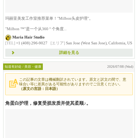
玛丽亚美发工作室推荐菜单！"Milbon头皮护理"。
"Milbon ™"是一个从360 ° 个角度...
Maria Hair Studio
[TEL]
+1 (408) 296-9027
[エリア]
San Jose (West San Jose), California, US
詳細を見る
知道有好处 / 美容・健康
2026/07/08 (Wed)
この記事の文章は機械翻訳されています。原文と訳文の間で、意
味合い等に差異がある可能性がありますのでご注意ください。
（原文の言語：日本語）
角蛋白护理，修复受损发质并使其柔顺♪。