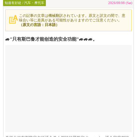
知道有好处 / 汽车・摩托车
2026/08/08 (Sat)
この記事の文章は機械翻訳されています。原文と訳文の間で、意
味合い等に差異がある可能性がありますのでご注意ください。
（原文の言語：日本語）
🚙"只有斯巴鲁才能创造的安全功能"🚙🚙🚙。