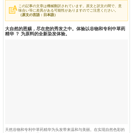
この記事の文章は機械翻訳されています。原文と訳文の間で、意
味合い等に差異がある可能性がありますのでご注意ください。
（原文の言語：日本語）
大自然的恩赐，尽在您的秀发之中。体验以谷物和专利中草药
精华 ？ 为原料的全新染发体验。
天然谷物和专利中草药精华为头发带来温和与美丽。在实现自然色彩的