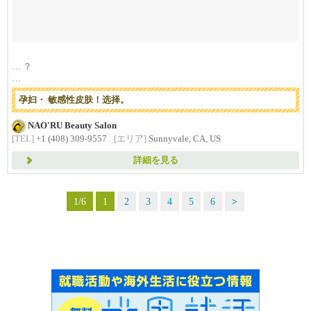
… ？
我们的染发剂是根据天然谷物和专利中草药提取物研制而成的。
孕妇・ 敏感性皮肤！选择。
・合成香料被减...
NAO'RU Beauty Salon
[TEL]
+1 (408) 309-9557
[エリア]
Sunnyvale, CA, US
詳細を見る
1/6
1
2
3
4
5
6
>