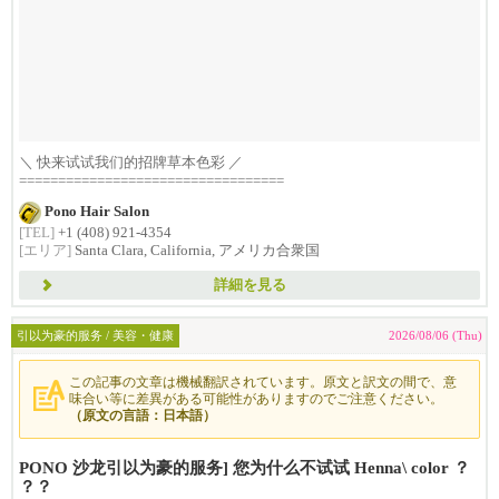
＼ 快来试试我们的招牌草本色彩 ／
==================================
Pono Hair Salon
[TEL]
+1 (408) 921-4354
[エリア]
Santa Clara, California, アメリカ合衆国
詳細を見る
引以为豪的服务 / 美容・健康
2026/08/06 (Thu)
この記事の文章は機械翻訳されています。原文と訳文の間で、意
味合い等に差異がある可能性がありますのでご注意ください。
（原文の言語：日本語）
PONO 沙龙引以为豪的服务] 您为什么不试试 Henna\ color ？
？？