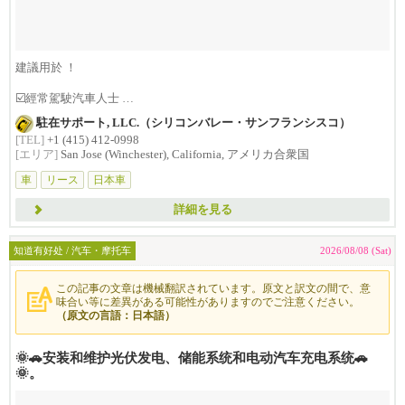
建議用於 ！
☑️經常駕駛汽車人士
☑️防止汽車內飾在陽光下過熱
駐在サポート, LLC.（シリコンバレー・サンフランシスコ）
☑️營造高質素...
[TEL]
+1 (415) 412-0998
[エリア]
San Jose (Winchester), California, アメリカ合衆国
車
リース
日本車
詳細を見る
知道有好处 / 汽车・摩托车
2026/08/08 (Sat)
この記事の文章は機械翻訳されています。原文と訳文の間で、意
味合い等に差異がある可能性がありますのでご注意ください。
（原文の言語：日本語）
🌞🚗安装和维护光伏发电、储能系统和电动汽车充电系统🚗
🌞。