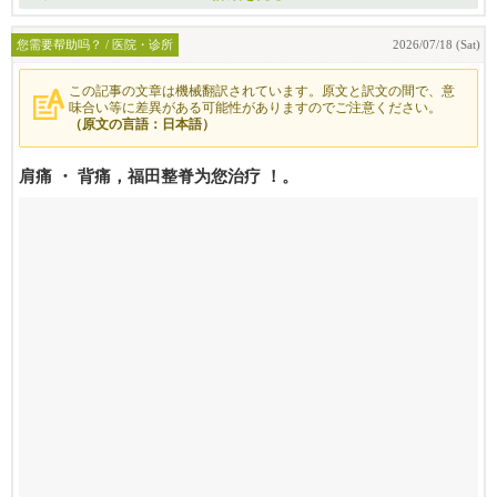
您需要帮助吗？ / 医院・诊所
2026/07/18 (Sat)
この記事の文章は機械翻訳されています。原文と訳文の間で、意
味合い等に差異がある可能性がありますのでご注意ください。
（原文の言語：日本語）
肩痛 ・ 背痛，福田整脊为您治疗 ！。