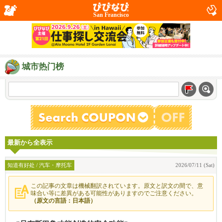
San Francisco
城市热门榜
最新から全表示
知道有好处 / 汽车・摩托车
2026/07/11 (Sat)
この記事の文章は機械翻訳されています。原文と訳文の間で、意
味合い等に差異がある可能性がありますのでご注意ください。
（原文の言語：日本語）