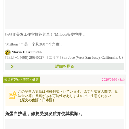
玛丽亚美发工作室推荐菜单！"Milbon头皮护理"。
"Milbon ™"是一个从360 ° 个角度...
Maria Hair Studio
[TEL]
+1 (408) 296-9027
[エリア]
San Jose (West San Jose), California, US
詳細を見る
知道有好处 / 美容・健康
2026/08/08 (Sat)
この記事の文章は機械翻訳されています。原文と訳文の間で、意
味合い等に差異がある可能性がありますのでご注意ください。
（原文の言語：日本語）
角蛋白护理，修复受损发质并使其柔顺♪。