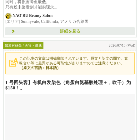
同时，将损害降至最低。
只有粉末染发剂才能实现永...
NAO'RU Beauty Salon
[エリア]
Sunnyvale, California, アメリカ合衆国
詳細を見る
知道有好处 / 美容・健康
2026/07/15 (Wed)
この記事の文章は機械翻訳されています。原文と訳文の間で、意
味合い等に差異がある可能性がありますのでご注意ください。
（原文の言語：日本語）
1 号回头客】有机白发染色（角蛋白氨基酸处理＋，吹干）为
$150！。