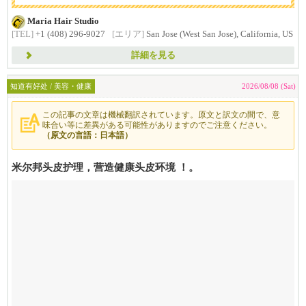
Maria Hair Studio
[TEL]
+1 (408) 296-9027
[エリア]
San Jose (West San Jose), California, US
詳細を見る
知道有好处 / 美容・健康
2026/08/08 (Sat)
この記事の文章は機械翻訳されています。原文と訳文の間で、意
味合い等に差異がある可能性がありますのでご注意ください。
（原文の言語：日本語）
米尔邦头皮护理，营造健康头皮环境 ！。