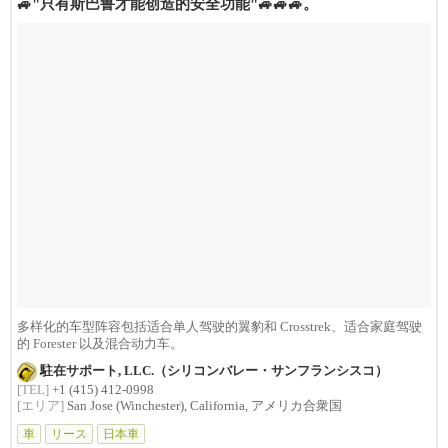
🚙"只有斯巴鲁才能创造的安全功能"🚙🚙🚙。
多样化的车型阵容包括适合单人驾驶的翼豹和 Crosstrek、适合家庭驾驶
的 Forester 以及混合动力车。
駐在サポート, LLC.（シリコンバレー・サンフランシスコ）
[TEL]
+1 (415) 412-0998
[エリア]
San Jose (Winchester), California, アメリカ合衆国
車
リース
日本車