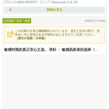
[TEL]
+1 (408) 309-9557
[エリア]
Sunnyvale, CA, US
詳細を見る
让您满意 / 美容・健康
2026/07/15 (Wed)
この記事の文章は機械翻訳されています。原文と訳文の間で、意
味合い等に差異がある可能性がありますのでご注意ください。
（原文の言語：日本語）
敏感时期的真正安心之选。 孕妇 ・ 敏感肌肤者的选择 ！.