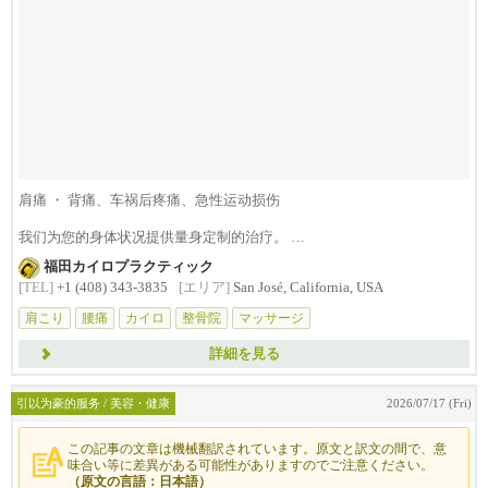
肩痛 ・ 背痛、车祸后疼痛、急性运动损伤
我们为您的身体状况提供量身定制的治疗。
"我们在...
福田カイロプラクティック
[TEL]
+1 (408) 343-3835
[エリア]
San José, California, USA
肩こり
腰痛
カイロ
整骨院
マッサージ
詳細を見る
引以为豪的服务 / 美容・健康
2026/07/17 (Fri)
この記事の文章は機械翻訳されています。原文と訳文の間で、意
味合い等に差異がある可能性がありますのでご注意ください。
（原文の言語：日本語）