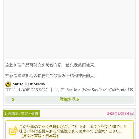
这款护理产品可补充头发蛋白质，使头发美丽健康。
推荐给那些担心因损伤而导致头发干枯和肿胀的人。
Maria Hair Studio
[TEL]
+1 (408) 296-9027
[エリア]
San Jose (West San Jose), California, US
詳細を見る
让您满意 / 美容・健康
2026/08/03 (Mon)
この記事の文章は機械翻訳されています。原文と訳文の間で、意
味合い等に差異がある可能性がありますのでご注意ください。
（原文の言語：日本語）