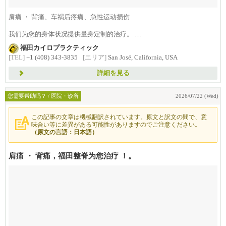
肩痛 ・ 背痛、车祸后疼痛、急性运动损伤
我们为您的身体状况提供量身定制的治疗。
"我们在...
福田カイロプラクティック
[TEL]
+1 (408) 343-3835
[エリア]
San José, California, USA
詳細を見る
您需要帮助吗？ / 医院・诊所
2026/07/22 (Wed)
この記事の文章は機械翻訳されています。原文と訳文の間で、意
味合い等に差異がある可能性がありますのでご注意ください。
（原文の言語：日本語）
肩痛 ・ 背痛，福田整脊为您治疗 ！。