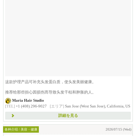
这款护理产品可补充头发蛋白质，使头发美丽健康。
推荐给那些担心因损伤而导致头发干枯和肿胀的人。
Maria Hair Studio
[TEL]
+1 (408) 296-9027
[エリア]
San Jose (West San Jose), California, US
詳細を見る
各种介绍 / 美容・健康
2026/07/15 (Wed)