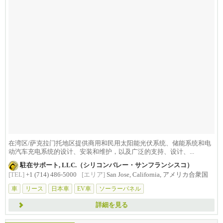
在湾区/萨克拉门托地区提供商用和民用太阳能光伏系统、储能系统和电
动汽车充电系统的设计、安装和维护，以及广泛的支持、设计、...
駐在サポート, LLC.（シリコンバレー・サンフランシスコ）
[TEL]
+1 (714) 486-5000
[エリア]
San Jose, California, アメリカ合衆国
車
リース
日本車
EV車
ソーラーパネル
詳細を見る