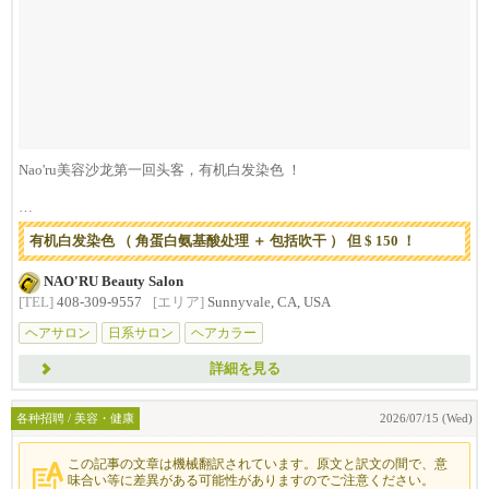
Nao'ru美容沙龙第一回头客，有机白发染色 ！
＼ ＼ ＼ ＼ 本店特价 ！ ／ ／ ／...
有机白发染色 （ 角蛋白氨基酸处理 ＋ 包括吹干 ） 但 $ 150 ！
NAO'RU Beauty Salon
[TEL]
408-309-9557
[エリア]
Sunnyvale, CA, USA
ヘアサロン
日系サロン
ヘアカラー
詳細を見る
各种招聘 / 美容・健康
2026/07/15 (Wed)
この記事の文章は機械翻訳されています。原文と訳文の間で、意
味合い等に差異がある可能性がありますのでご注意ください。