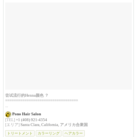
尝试流行的Henna颜色 ？
==================================
...
Pono Hair Salon
[TEL]
+1 (408) 921-4354
[エリア]
Santa Clara, California, アメリカ合衆国
トリートメント
カラーリング
ヘアカラー