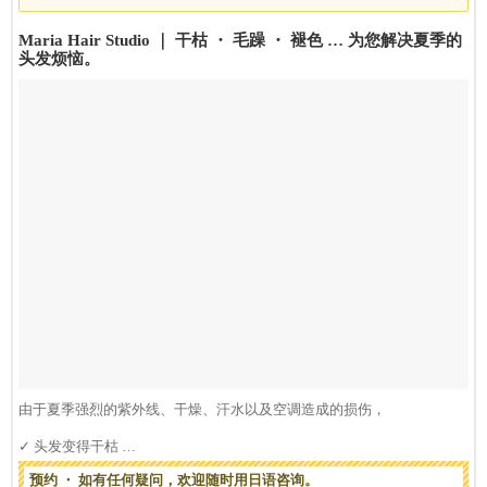
Maria Hair Studio ｜ 干枯 ・ 毛躁 ・ 褪色 … 为您解决夏季的
头发烦恼。
由于夏季强烈的紫外线、干燥、汗水以及空调造成的损伤，
✓ 头发变得干枯
✓ 难以...
预约 ・ 如有任何疑问，欢迎随时用日语咨询。