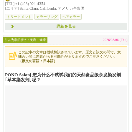
[TEL]
+1 (408) 921-4354
[エリア]
Santa Clara, California, アメリカ合衆国
トリートメント
カラーリング
ヘアカラー
詳細を見る
引以为豪的服务 / 美容・健康
2026/08/06 (Thu)
この記事の文章は機械翻訳されています。原文と訳文の間で、意
味合い等に差異がある可能性がありますのでご注意ください。
（原文の言語：日本語）
PONO Salon] 您为什么不试试我们的天然食品级亲发染发剂
｢草本染发剂｣呢？