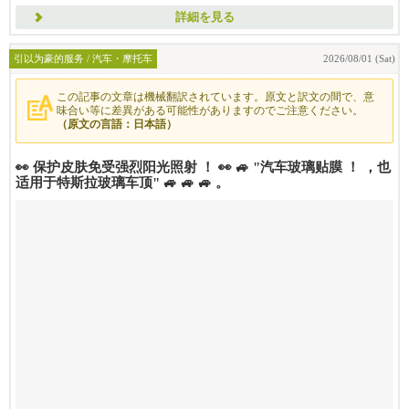
詳細を見る
引以为豪的服务 / 汽车・摩托车
2026/08/01 (Sat)
この記事の文章は機械翻訳されています。原文と訳文の間で、意
味合い等に差異がある可能性がありますのでご注意ください。
（原文の言語：日本語）
👀 保护皮肤免受强烈阳光照射 ！ 👀 🚙 "汽车玻璃贴膜 ！ ，也
适用于特斯拉玻璃车顶" 🚙 🚙 🚙 。