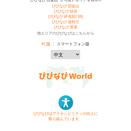
"びびなび 旧金山" から近いエリアを表示中
びびなび 旧金山
びびなび 硅谷
びびなび 萨克拉门托
びびなび 波特兰
びびなび 里诺
他エリアのびびなびはこちらから
PC版
スマートフォン版
びびなびはアクセシビリティの向上に
取り組んでいます。