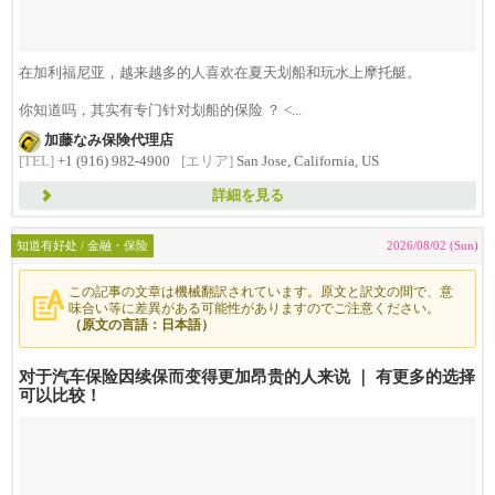
在加利福尼亚，越来越多的人喜欢在夏天划船和玩水上摩托艇。
你知道吗，其实有专门针对划船的保险 ？ <...
加藤なみ保険代理店
[TEL]
+1 (916) 982-4900
[エリア]
San Jose, California, US
詳細を見る
知道有好处 / 金融・保险
2026/08/02 (Sun)
この記事の文章は機械翻訳されています。原文と訳文の間で、意
味合い等に差異がある可能性がありますのでご注意ください。
（原文の言語：日本語）
对于汽车保险因续保而变得更加昂贵的人来说 ｜ 有更多的选择
可以比较！