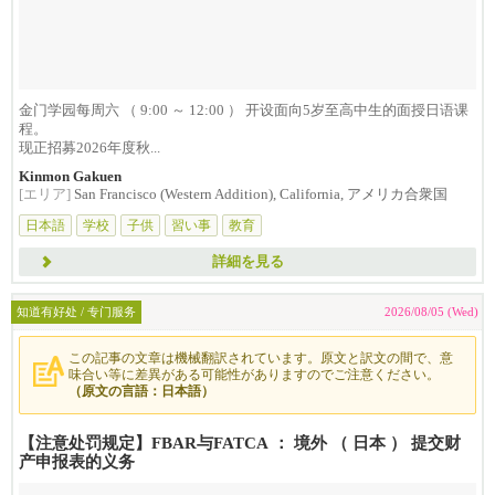
金门学园每周六 （ 9:00 ～ 12:00 ） 开设面向5岁至高中生的面授日语课
程。
现正招募2026年度秋...
Kinmon Gakuen
[エリア]
San Francisco (Western Addition), California, アメリカ合衆国
日本語
学校
子供
習い事
教育
詳細を見る
知道有好处 / 专门服务
2026/08/05 (Wed)
この記事の文章は機械翻訳されています。原文と訳文の間で、意
味合い等に差異がある可能性がありますのでご注意ください。
（原文の言語：日本語）
【注意处罚规定】FBAR与FATCA ： 境外 （ 日本 ） 提交财
产申报表的义务