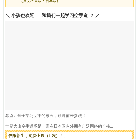
（原文の言語：日本語）
＼ 小孩也欢迎 ！ 和我们一起学习空手道 ？ ／
希望让孩子学习空手的家长，欢迎前来参观 ！
世界大山空手道场是一家在日本国内外拥有广泛网络的全接...
仅限新生，免费上课（1 次）！。