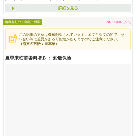
・家庭保险...
詳細を見る
知道有好处 / 金融・保险
2026/08/02 (Sun)
この記事の文章は機械翻訳されています。原文と訳文の間で、意
味合い等に差異がある可能性がありますのでご注意ください。
（原文の言語：日本語）
夏季来临前咨询增多 ： 船艇保险