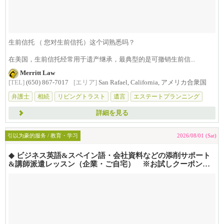
生前信托 （ 您对生前信托）这个词熟悉吗？
在美国，生前信托经常用于遗产继承，最典型的是可撤销生前信...
Merritt Law
[TEL]
(650) 867-7017
[エリア]
San Rafael, California, アメリカ合衆国
弁護士
相続
リビングトラスト
遺言
エステートプランニング
詳細を見る
引以为豪的服务 / 教育・学习
2026/08/01 (Sat)
◆ ビジネス英語&スペイン語・会社資料などの添削サポート
&講師派遣レッスン（企業・ご自宅） ※お試しクーポンあ
り