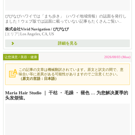
びびなびハワイでは「まち歩き」（ハワイ地域情報）の誌面を発行し
ました！ウェブ版では誌面に載っていない記事もたくさんご覧い...
株式会社Vivid Navigation / びびなび
[エリア]
Los Angeles, CA, US
詳細を見る
让您满意 / 美容・健康
2026/08/03 (Mon)
この記事の文章は機械翻訳されています。原文と訳文の間で、意
味合い等に差異がある可能性がありますのでご注意ください。
（原文の言語：日本語）
Maria Hair Studio ｜ 干枯 ・ 毛躁 ・ 褪色 … 为您解决夏季的
头发烦恼。