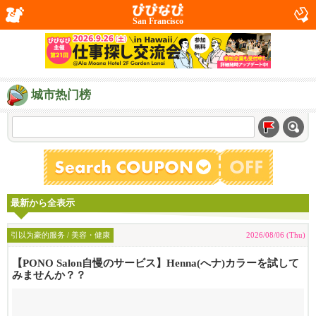
San Francisco
城市热门榜
最新から全表示
引以为豪的服务 / 美容・健康
2026/08/06 (Thu)
【PONO Salon自慢のサービス】Henna(へナ)カラーを試して
みませんか？？