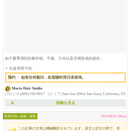
由于夏季强烈的紫外线、干燥、汗水以及空调造成的损伤，
✓ 头发变得干枯
✓ 难以...
预约 ・ 如有任何疑问，欢迎随时用日语咨询。
Maria Hair Studio
[TEL]
+1 (408) 296-9027
[エリア]
San Jose (West San Jose), California, US
詳細を見る
各种活动 / 金融・保险
2026/08/03 (Mon)
この記事の文章は機械翻訳されています。原文と訳文の間で、意