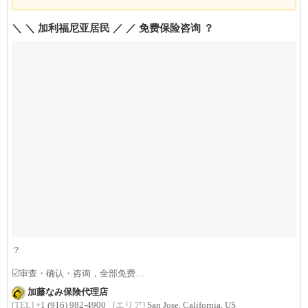
＼ ＼ 加利福尼亚居民 ／ ／ 免费保险咨询 ？
？
☑️审查・确认・咨询，全部免费
☑️难懂的专业术语也能理解，因为有日语
加藤なみ保険代理店
[TEL]
+1 (916) 982-4900
[エリア]
San Jose, California, US