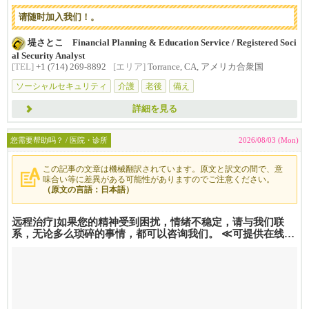
正因为是在美国生活，才更...
请随时加入我们！。
堤さとこ Financial Planning & Education Service / Registered Soci
al Security Analyst
[TEL]
+1 (714) 269-8892
[エリア]
Torrance, CA, アメリカ合衆国
ソーシャルセキュリティ
介護
老後
備え
詳細を見る
您需要帮助吗？ / 医院・诊所
2026/08/03 (Mon)
この記事の文章は機械翻訳されています。原文と訳文の間で、意
味合い等に差異がある可能性がありますのでご注意ください。
（原文の言語：日本語）
远程治疗]如果您的精神受到困扰，情绪不稳定，请与我们联
系，无论多么琐碎的事情，都可以咨询我们。 ≪可提供在线咨
询≫。