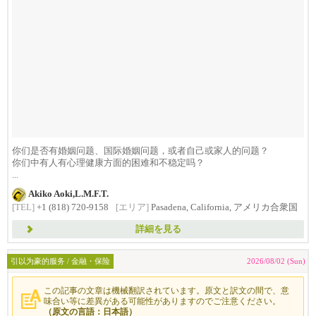
你们是否有婚姻问题、国际婚姻问题，或者自己或家人的问题？
你们中有人有心理健康方面的困难和不稳定吗？
...
Akiko Aoki,L.M.F.T.
[TEL]
+1 (818) 720-9158
[エリア]
Pasadena, California, アメリカ合衆国
詳細を見る
引以为豪的服务 / 金融・保险
2026/08/02 (Sun)
この記事の文章は機械翻訳されています。原文と訳文の間で、意
味合い等に差異がある可能性がありますのでご注意ください。
（原文の言語：日本語）