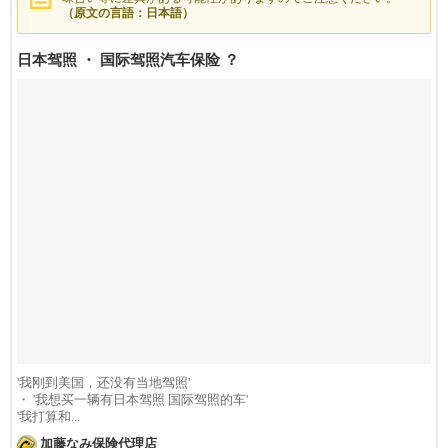
（原文の言語：日本語）
日本驾照 ・ 国际驾照汽车保险 ？
'我刚到美国，还没有当地驾照'
・ '我想买一辆有日本驾照
国际驾照的车'
'我打算和...
加藤なみ保険代理店