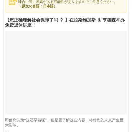
味合い等に差異がある可能性がありますのでご注意ください。
（原文の言語：日本語）
【您正确理解社会保障了吗 ？ 】在拉斯维加斯 ＆ 亨德森举办
免费退休讲座 ！
即使您认为“这还早着呢”，但是否了解这些内容，将对您的未来产生巨
大影响。