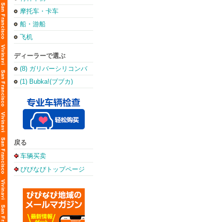
摩托车・卡车
船・游船
飞机
ディーラーで選ぶ
(8) ガリバーシリコンバ
レー店
(1) Bubka!(ブブカ)
戻る
车辆买卖
びびなびトップページ