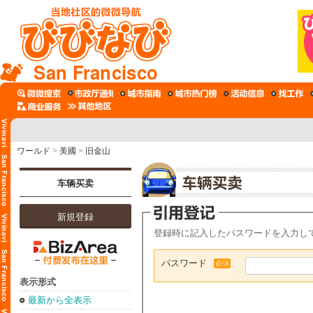
San Francisco
ワールド
>
美國
>
旧金山
车辆买卖
新規登録
登録時に記入したパスワードを入力し
パスワード
必須
表示形式
最新から全表示