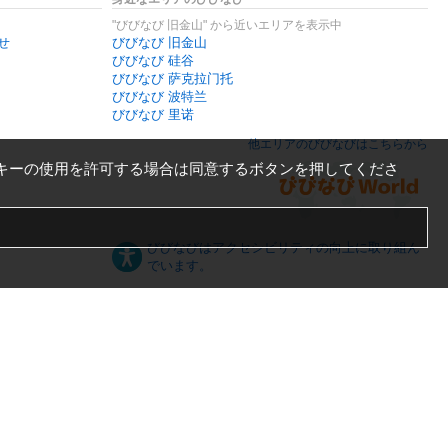
"びびなび 旧金山" から近いエリアを表示中
せ
びびなび 旧金山
びびなび 硅谷
びびなび 萨克拉门托
びびなび 波特兰
びびなび 里诺
他エリアのびびなびはこちらから
キーの使用を許可する場合は同意するボタンを押してくださ
びびなびはアクセシビリティの向上に取り組ん
でいます。
日本語
English
español
ภาษาไทย
한국어
中文
PC版
スマートフォン版