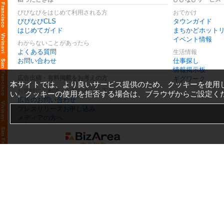
びびなびをはじめて利用される方
おでかけ
びびなびCLS
タウンガイド
はじめてガイド
まちかどホット
イベント情報
わからないことがあったら
よくある質問
生活情報
お問い合わせ
仕事探し
情報掲示板
広告出稿・有料掲載をお考えの方
ギグワーク
本サイトでは、より良いサービス提供のため、クッキーを使用
お気軽にご相談・お問い合わせ下さい
い。クッキーの使用を拒否する場合は、ブラウザからご設定く
広告のお問い合わせ
プレスリリースお申し込み
メディアの方へ