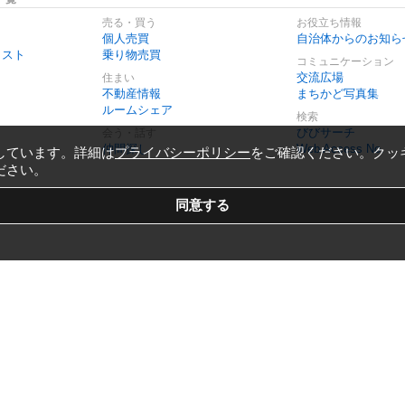
売る・買う
お役立ち情報
個人売買
自治体からのお知ら
リスト
乗り物売買
コミュニケーション
交流広場
住まい
不動産情報
まちかど写真集
ルームシェア
検索
びびサーチ
会う・話す
仲間探し
Web Access No.
しています。詳細は
プライバシーポリシー
をご確認ください。クッ
ださい。