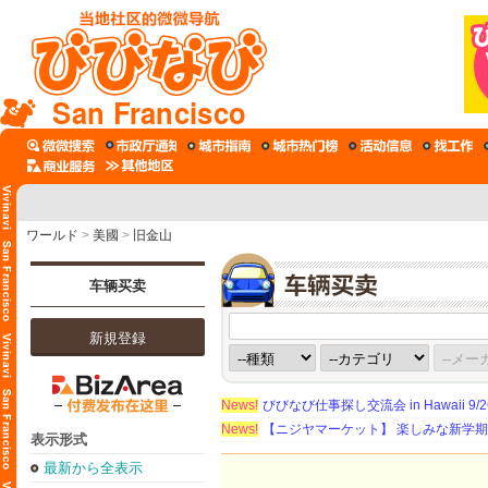
San Francisco
ワールド
>
美國
>
旧金山
车辆买卖
新規登録
News!
びびなび仕事探し交流会 in Hawaii 9/26（
News!
【ニジヤマーケット】 楽しみな新学
表示形式
最新から全表示