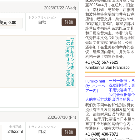
家海外店铺旧金山店开业；截
至2025年4月，在纽约、旧金
2026/07/22 (Wed)
山、洛杉矶、芝加哥、西雅图
和波特兰等主要城市共有17家
トランスミッション
店铺，经营文具・杂货的MAI
自动
詳細
美元 0.00
DO店铺共有4家。每家店都以
经营日本书籍和杂志以及文具
和日用杂货为主。本着 "介绍
优秀日本文化 "和 "为当地社区
做出文化贡献 "的宗旨，公司
还参加了在北美各地举办的会
议，组织店内活动，并为学术
机构开设了销售办事处。
+1 (415) 567-7625
Kinokuniya San Francisco
一对一服务，从
洗发到整理，更
不用说咨询了。
我们会根据每个
人的生活方式提出适合的风...
我们为不同年龄和性别的男女
提供有关头发问题和发型的建
议。请随时用日语与我们联
2026/07/10 (Fri)
系。 位于库比蒂诺市日本超市
东京中央对面的购物中心内，
走行距離
トランスミッション
交通便利，拥有大型停车场。
24622ml
自动
詳細
+1 (408) 430-7871
Fumiko hair(サッシーヘアー