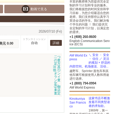
丰富的教师将为您提供完全定
制的学习计划和专业的服务。
動画で見る
我们将根据您的时间安排和学
习目标，为您介绍最适合您的
老师。我们支持那些认真学习
英语会话的学生。我们解决每
个学生的问题 ！ 我们提供完
全定制的学习计划，以满足您
2026/07/10 (Fri)
的需求。
+1 (408) 260-8600
トランスミッション
English Communication Serv
自动
詳細
美元 0.00
ice (ECS)
＼ 安全 ・ 安全
・ 信任 ／ 灵活
的规划 × 舒适的
内部空间。机场接送、活动...
越野车、Sprinter 面包车和其
他车辆可根据使用人数和用途
进行选择。
+1 (800) 794-0994
AM World Express
这家书店不断激
发着不同类型读
者的求知欲。
1969年，第一