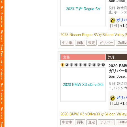
San Jose
,
良好, 制造商保修
止, キーレ
ロール, 緊
ガリ
[TEL]
+1 
2023 Nissan Rogue SVがSilicon V
中古車
買取
査定
ガリバー
Gulliv
出售
汽车
2020 BMW
ガリバー
San Jose
,
良好, 制造商
ト, バック
ガリ
[TEL]
+1 
2020 BMW X3 xDrive30iがSilicon 
中古車
買取
査定
ガリバー
Gulliv