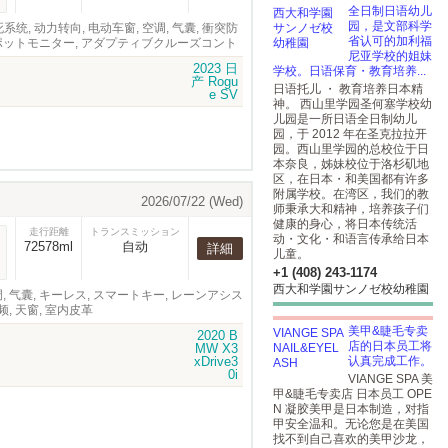
全日制日语幼儿
园，是文部科学
, 制动防抱死系统, 动力转向, 电动车窗, 空调, 气囊, 衝突防
省认可的加利福
ドスポットモニター, アダプティブクルーズコント
尼亚学校的姐妹
学校。日语保育・教育培养...
日语托儿 ・ 教育培养日本精
神。 西山里学园圣何塞学校幼
儿园是一所日语全日制幼儿
园，于 2012 年在圣克拉拉开
园。西山里学园的总校位于日
本奈良，姊妹校位于洛杉矶地
区，在日本・和美国都有许多
附属学校。在湾区，我们的教
2026/07/22 (Wed)
师秉承大和精神，培养孩子们
健康的身心，将日本传统活
走行距離
トランスミッション
动・文化・和语言传承给日本
72578ml
自动
詳細
儿童。
+1 (408) 243-1174
西大和学園サンノゼ校幼稚園
, 空调, 气囊, キーレス, スマートキー, レーンアシス
, 天窗, 室内皮革
美甲&睫毛专卖
店的日本员工将
认真完成工作。
VIANGE SPA 美
甲&睫毛专卖店 日本员工 OPE
N 凝胶美甲是日本制造，对指
甲安全温和。无论您是在美国
找不到自己喜欢的美甲沙龙，