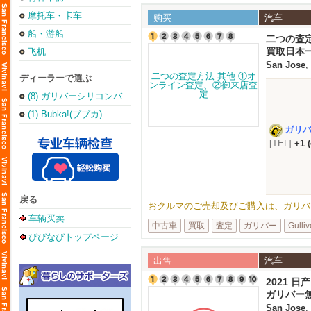
摩托车・卡车
购买
汽车
船・游船
二つの査
買取日本
飞机
San Jose
,
ディーラーで選ぶ
(8) ガリバーシリコンバ
レー店
(1) Bubka!(ブブカ)
ガリ
[TEL]
+1 
戻る
おクルマのご売却及びご購入は、ガリバーUSA
车辆买卖
中古車
買取
査定
ガリバー
Gulliv
びびなびトップページ
出售
汽车
2021 日产
ガリバー
San Jose
,