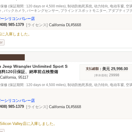
修 (保証期間 : 120 days or 4,500 miles), 制动防抱死系统, 动力转向, 电动车窗,
, バックカメラ, パーキングセンサー, ブラインドスポットモニター, アダプティブ
バーシリコンバレー店
(408) 985-1379
[ライセンス]
California DL#5668
alley店に入庫しました。
er
 Jeep Wrangler Unlimited Sport S
: 美元 29,998.00
支払総額
無料120日保証、納車前点検整備
29998
[車体価格]
 California, 95117
修 (保証期間 : 120 days or 4,500 miles), 制动防抱死系统, 动力转向, 电动车窗,
バーシリコンバレー店
(408) 985-1379
[ライセンス]
California DL#5668
rt SがSilicon Valley店に入庫しました。