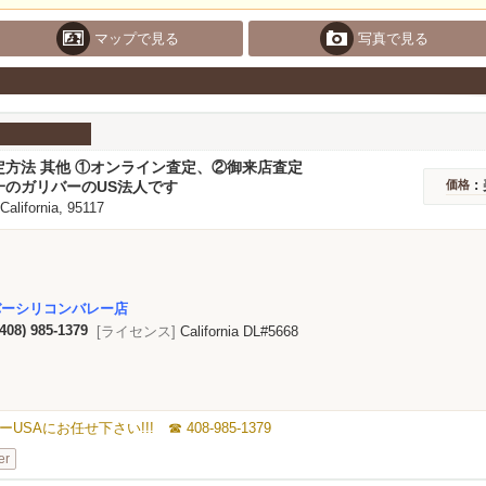
マップで見る
写真で見る
定方法 其他 ①オンライン査定、②御来店査定
: 
一のガリバーのUS法人です
価格
 California, 95117
バーシリコンバレー店
(408) 985-1379
[ライセンス]
California DL#5668
にお任せ下さい!!! ☎ 408-985-1379
er