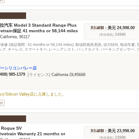
er
拉汽车 Model 3 Standard Range Plus
: 美元 24,998.00
支払総額
vetrain保証 41 months or 58,144 miles
24998
[車体価格]
 California, 95117
修 (保証期間 : 41 months or 58,144 miles), 制动防抱死系统, 动力转向, 电动
グ, キーレス, スマートキー, レーンアシスト, バックカメラ, パーキングセンサー
ロール, 緊急ブレーキシステム, 音频, 导航, 天窗, 室内皮革
バーシリコンバレー店
(408) 985-1379
[ライセンス]
California DL#5668
e PlusがSilicon Valley店に入庫しました。
er
 Rogue SV
: 美元 23,998.00
支払総額
ivetrain Warranty 21 months or
les
23998
[車体価格]