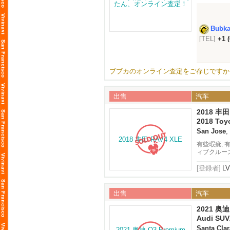
Bubk
[TEL]
+1 
ト可）
ブブカのオンライン査定をご存じですか
出售
汽车
2018 丰田
2018 Toy
San Jose
,
有些瑕疵, 
ィブクルーズ
[登録者]
L
出售
汽车
2021 奥迪 
(2.0T)
Audi S
Santa Clar