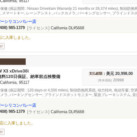
 California, 95117
 (保証期間 : Nissan Drivetrain Warranty 21 months or 26,374 miles)
ス, スマートキー, レーンアシスト, バックカメラ, パーキングセンサー, ブライン
急ブレーキシステム, 音频
バーシリコンバレー店
(408) 985-1379
[ライセンス]
California DL#5668
alley店に入庫しました。
er
 X3 xDrive30i
: 美元 20,998.00
支払総額
無料120日保証、納車前点検整備
20998
[車体価格]
 California, 95117
保修 (保証期間 : 120 days or 4,500 miles), 制动防抱死系统, 动力转向, 电动车窗
カメラ, パーキングセンサー, ブラインドスポットモニター, 緊急ブレーキシステム, 音频
バーシリコンバレー店
(408) 985-1379
[ライセンス]
California DL#5668
Valley店に入庫しました。
er