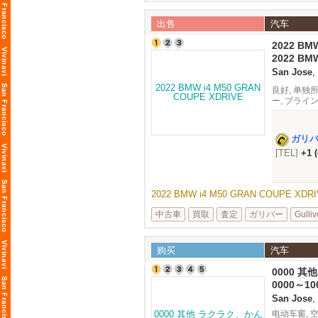
出售
汽车
2022 BM
2022 BM
Silico
San Jose
,
良好, 单独
ー, ブライ
ガリ
[TEL]
+1 
2022 BMW i4 M50 GRAN COUPE XD
中古車
買取
査定
ガリバー
Gulliv
购买
汽车
0000 
0000～10
San Jose
,
电动车窗, 