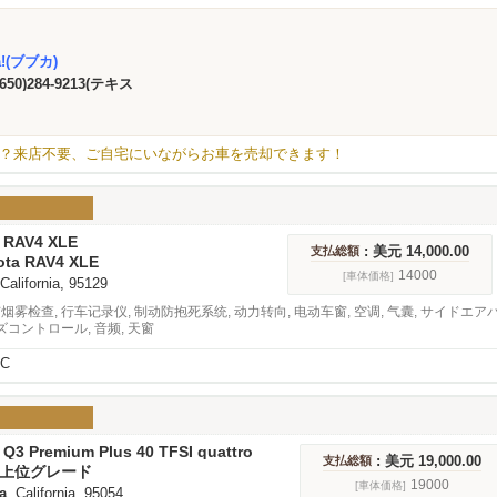
a!(ブブカ)
(650)284-9213(テキス
？来店不要、ご自宅にいながらお車を売却できます！
 RAV4 XLE
: 美元 14,000.00
支払総額
ota RAV4 XLE
14000
[車体価格]
 California, 95129
有烟雾检查, 行车记录仪, 制动防抱死系统, 动力转向, 电动车窗, 空调, 气囊, サイドエア
コントロール, 音频, 天窗
VC
Q3 Premium Plus 40 TFSI quattro
: 美元 19,000.00
支払総額
UV上位グレード
19000
[車体価格]
a
, California, 95054