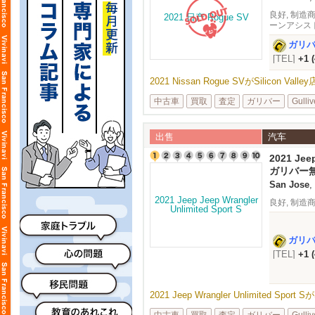
良好, 制造商保
ーンアシスト
音频
ガリ
[TEL]
+1 
2021 Nissan Rogue SVがSilicon V
中古車
買取
査定
ガリバー
Gulliv
出售
汽车
2021 Jeep
ガリバー
San Jose
,
良好, 制造商保
ガリ
[TEL]
+1 
2021 Jeep Wrangler Unlimited Spo