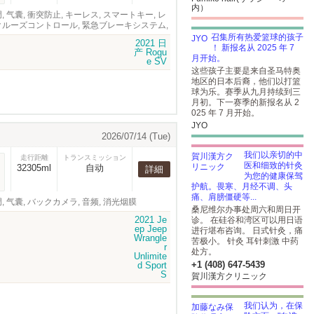
内）
 空调, 气囊, 衝突防止, キーレス, スマートキー, レ
クルーズコントロール, 緊急ブレーキシステム,
召集所有热爱篮球的孩子
！ 新报名从 2025 年 7
月开始。
这些孩子主要是来自圣马特奥
地区的日本后裔，他们以打篮
球为乐。赛季从九月持续到三
月初。下一赛季的新报名从 2
025 年 7 月开始。
JYO
2026/07/14 (Tue)
我们以亲切的中
走行距離
トランスミッション
医和细致的针灸
32305ml
自动
詳細
为您的健康保驾
护航。畏寒、月经不调、头
痛、肩膀僵硬等...
 空调, 气囊, バックカメラ, 音频, 消光烟膜
桑尼维尔办事处周六和周日开
诊。 在硅谷和湾区可以用日语
进行堪布咨询。 日式针灸，痛
苦极小。 针灸 耳针刺激 中药
处方。
+1 (408) 647-5439
賀川漢方クリニック
我们认为，在保