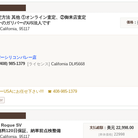
定方法 其他 ①オンライン査定、②御来店査定
: 
一のガリバーのUS法人です
価格
 California, 95117
バーシリコンバレー店
(408) 985-1379
[ライセンス]
California DL#5668
にお任せ下さい!!! ☎ 408-985-1379
er
 Rogue SV
: 美元 22,998.00
支払総額
無料120日保証、納車前点検整備
22998
[車体価格]
 California, 95117