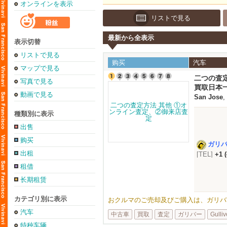
オンラインを表示
リストで見る
最新から全表示
表示切替
リストで見る
购买
汽车
マップで見る
二つの査
写真で見る
買取日本
動画で見る
San Jose
,
種類別に表示
出售
购买
ガリ
出租
[TEL]
+1 
租借
长期租赁
カテゴリ別に表示
おクルマのご売却及びご購入は、ガリバーUSA
汽车
中古車
買取
査定
ガリバー
Gulliv
特种车辆