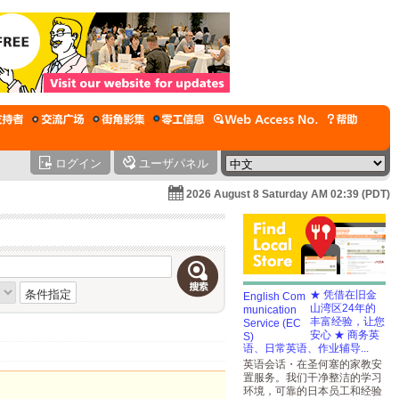
ログイン
ユーザパネル
2026 August 8 Saturday AM 02:39 (PDT)
条件指定
★ 凭借在旧金
山湾区24年的
丰富经验，让您
安心 ★ 商务英
语、日常英语、作业辅导...
英语会话・在圣何塞的家教安
置服务。我们干净整洁的学习
环境，可靠的日本员工和经验