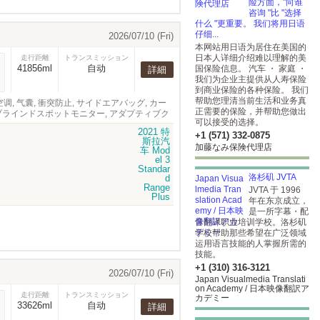
险方面，"向谁
咨询 "比 "选择
什么 "更重要。 我们将用日语
仔细...
2026/07/10 (Fri)
本网站用日语为居住在美国的
日本人详细介绍难以理解的美
走行距離
トランスミッション
41856ml
自动
国保险信息。 汽车 ・ 家庭 ・
詳細
我们为企业主提供从人寿保险
到商业保险的各种保险。 我们
帮助您理清当前生活和业务真
车窗, 空调, 气囊, 衝突防止, サイドエアバッグ, カー
正需要的保险，并帮助您做出
, ブラインドスポットモニター, アダプティブク
可以接受的选择。
+1 (571) 332-0875
加藤なみ保険代理店
洛杉矶 JVTA
JVTA 于 1996
年在东京成立，
是一所字幕・配
音翻译职业培训学校。洛杉矶
学校帮助那些希望在广泛领域
运用语言技能的人掌握所需的
技能。
+1 (310) 316-3121
2026/07/10 (Fri)
Japan Visualmedia Translati
on Academy / 日本映像翻訳ア
走行距離
トランスミッション
カデミー
33626ml
自动
詳細