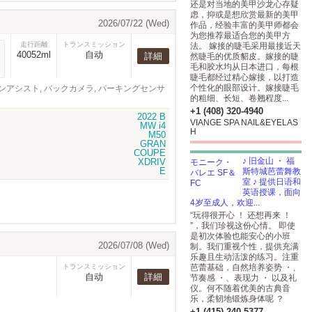
还是对当地的美甲沙龙心存疑
虑，抑或是想欣赏最新的美甲
2026/07/22 (Wed)
作品，经验丰富的美甲师都会
为您推荐最适合您的美甲方
走行距離
トランスミッション
法。 嫁接的睫毛采用最接近天
40052ml
自动
詳細
然睫毛的优质貂皮。嫁接的睫
毛和胶水均从日本进口，每根
睫毛都经过精心嫁接，以打造
个性化的眼部设计。嫁接睫毛
レーンアシスト, バックカメラ, パーキングセンサ
的粗细、长短、卷翘程度...
+1 (408) 320-4940
VIANGE SPA NAIL&EYELAS
H
♪ 旧金山 ・ 福
斯特城芭蕾舞教
室 ♪ 提供日语和
英语授课，面向
4岁至成人，欢迎...
“玩得很开心 ！ 还想再来 ！
”，我们珍视这份心情。 即使
是初次体验也能安心的小班
2026/07/08 (Wed)
制。我们重视个性，提供充满
乐趣且生动活泼的练习。注重
トランスミッション
芭蕾基础，自然培养姿势 ・、
自动
詳細
节奏感 ・、表现力 ・ 以及礼
仪。何不随着优美的古典音
乐，柔韧地锻炼身体呢 ？
+1 (415) 240-5377