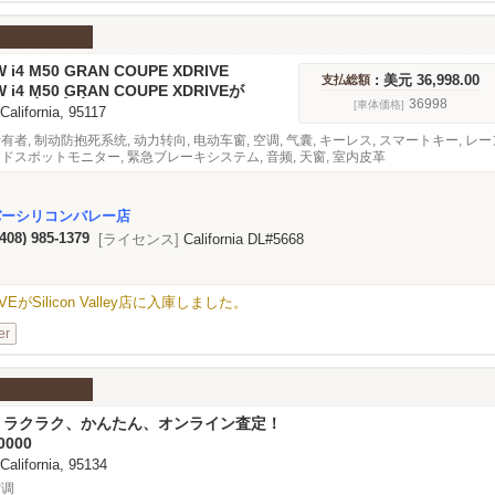
W i4 M50 GRAN COUPE XDRIVE
: 美元 36,998.00
支払総額
W i4 M50 GRAN COUPE XDRIVEが
n Valley店に入庫しました。
36998
[車体価格]
 California, 95117
所有者, 制动防抱死系统, 动力转向, 电动车窗, 空调, 气囊, キーレス, スマートキー, 
ンドスポットモニター, 緊急ブレーキシステム, 音频, 天窗, 室内皮革
バーシリコンバレー店
(408) 985-1379
[ライセンス]
California DL#5668
RIVEがSilicon Valley店に入庫しました。
er
其他 ラクラク、かんたん、オンライン査定！
0000
 California, 95134
空调