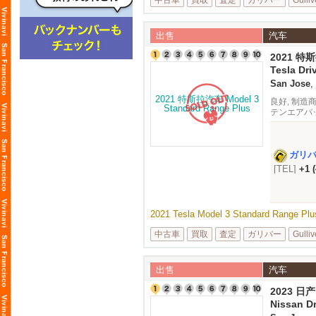
中古車
買取
査定
ガリバー
Gulliv
出售
汽车
2021 特斯
Tesla Dri
San Jose
,
良好, 制造商保
テンエアバッ
ルーズコント
ガリ
[TEL]
+1 
2021 Tesla Model 3 Standard Rang
中古車
買取
査定
ガリバー
Gulliv
出售
汽车
2023 日产
Nissan Dr
26,374 mi