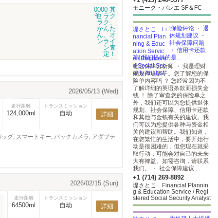
モニーク・バレエ SF＆FC
[保险评论 ・ 退
休规划建议 ・
社会保障问题
・ 信用卡还款
等] 我们提供的是...
社会保障分析师 ・ 我是理财
规划师堤宗子。您了解您的保
险单内容吗 ？ 您经常因为不
了解详细的英语条款而损失金
2026/05/13 (Wed)
钱 ！ 除了审查您的保险单之
外，我们还可以为您提供退休
走行距離
トランスミッション
规划、社会保障、信用卡还款
124,000ml
自动
詳細
和其他与金钱有关的建议。我
们可以为您提供各种与资金相
关的建议和帮助。我们知道，
バッグ, スマートキー, バックカメラ, アダプテ
在您繁忙的生活中，要开始行
动是很困难的，但您现在就采
取行动，可能会对自己的未来
大有裨益。如需咨询，请联系
我们。 ・ 社会保障建议 ...
+1 (714) 269-8892
2026/02/15 (Sun)
堤さとこ Financial Plannin
g & Education Service / Regi
stered Social Security Analyst
走行距離
トランスミッション
64500ml
自动
詳細