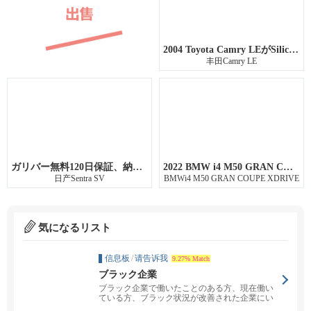
2004 Toyota Camry LEがSilicon Valley店に入庫しました。【納車時に無料でタイミングベルトをお取替え致します】
丰田Camry LE
ガリバー無料120日保証、納車前点検整備
2022 BMW i4 M50 GRAN COUPE XDRIVEがSilicon Valley店に入庫しました。
日产Sentra SV
BMWi4 M50 GRAN COUPE XDRIVE
気になるリスト
信息板
/
请告诉我
9.27% Match
ブラック企業
ブラック企業で働いたことのある方、現在働い
ている方、ブラック状況が改善された企業にい
た方、ブラック状...