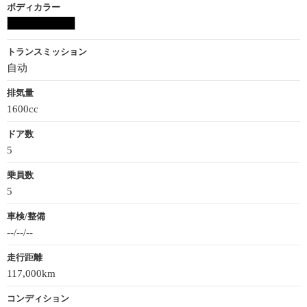
ボディカラー
トランスミッション
自动
排気量
1600cc
ドア数
5
乗員数
5
車検/整備
--/--/--
走行距離
117,000km
コンディション