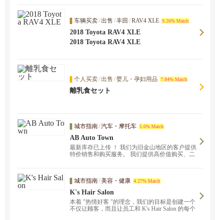
车辆买卖
/
出售
/
丰田
/
RAV4 XLE
9.26% Match
2018 Toyota RAV4 XLE
2018 Toyota RAV4 XLE
个人买卖
/
出售
/
婴儿・孕妇用品
7.84% Match
離乳食セット
城市指南
/
汽车・摩托车
5.6% Match
AB Auto Town
最新库存已上传 ！ 我们为旧金山地区的客户提供
特价销售和购买服务。 我们提供高价值购买、二
手车销售和服务，以满足您的需求。 ！
城市指南
/
美容・健康
4.27% Match
K's Hair Salon
本着 "热情好客 "的理念，我们的目标是创建一个
不仅让顾客，而且让员工和 K's Hair Salon 的每个
人都能感觉到自己是在一个舒适的美发沙龙里。