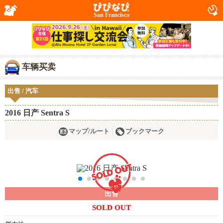
San Francisco
车辆买卖
出售 / 汽车
2016 日产 Sentra S
マップ/ルート
ブックマーク
出售
SOLD OUT