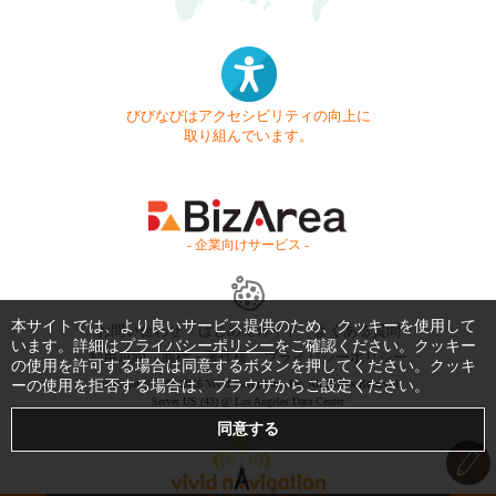
びびなびはアクセシビリティの向上に
取り組んでいます。
- 企業向けサービス -
本サイトでは、より良いサービス提供のため、クッキーを使用して
お問い合わせ
はじめてガイド
よくある質問
います。詳細は
プライバシーポリシー
をご確認ください。クッキー
利用規約
商標・著作権
プライバシーポリシー
の使用を許可する場合は同意するボタンを押してください。クッキ
Copyright © 1999-2026 Vivid Navigation, Inc. All Rights Reserved.
ーの使用を拒否する場合は、ブラウザからご設定ください。
Server US (43) @ Los Angeles Data Center