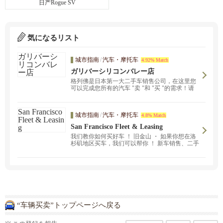
日产Rogue SV
気になるリスト
城市指南
/
汽车・摩托车
4.92% Match
ガリバーシリコンバレー店
格列佛是日本第一大二手车销售公司，在这里您
可以完成您所有的汽车 "卖 "和 "买 "的需求！请
体验格列佛的可靠和便捷的服务。我们还利用Zoo
m提供汽车咨询服务。
城市指南
/
汽车・摩托车
4.8% Match
San Francisco Fleet & Leasing
我们教你如何买好车 ！ 旧金山 ・ 如果你想在洛
杉矶地区买车，我们可以帮你 ！ 新车销售、二手
车销售 ・ 购买和租赁
“车辆买卖”トップページへ戻る