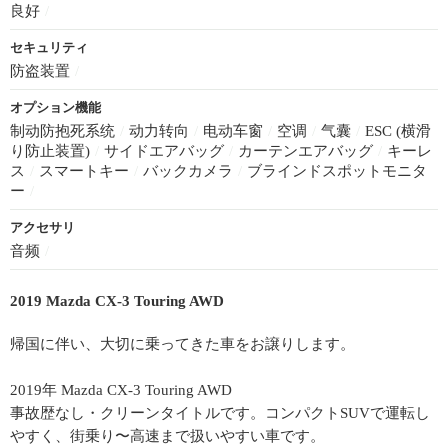
良好
/
セキュリティ
防盗装置
/
オプション機能
制动防抱死系统
/
动力转向
/
电动车窗
/
空调
/
气囊
/
ESC (横滑
り防止装置)
/
サイドエアバッグ
/
カーテンエアバッグ
/
キーレ
ス
/
スマートキー
/
バックカメラ
/
ブラインドスポットモニタ
ー
/
アクセサリ
音频
/
2019 Mazda CX-3 Touring AWD
帰国に伴い、大切に乗ってきた車をお譲りします。
2019年 Mazda CX-3 Touring AWD
事故歴なし・クリーンタイトルです。コンパクトSUVで運転し
やすく、街乗り〜高速まで扱いやすい車です。