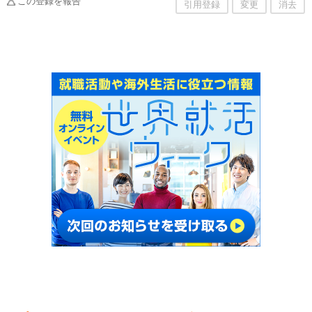
この登録を報告
引用登録
変更
消去