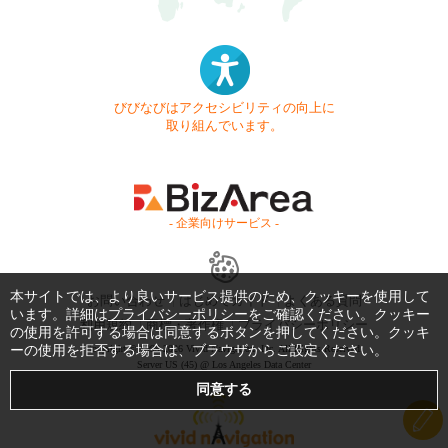
びびなびはアクセシビリティの向上に
取り組んでいます。
- 企業向けサービス -
本サイトでは、より良いサービス提供のため、クッキーを使用して
お問い合わせ
はじめてガイド
よくある質問
います。詳細は
プライバシーポリシー
をご確認ください。クッキー
利用規約
商標・著作権
プライバシーポリシー
の使用を許可する場合は同意するボタンを押してください。クッキ
ーの使用を拒否する場合は、ブラウザからご設定ください。
Copyright © 1999-2026 Vivid Navigation, Inc. All Rights Reserved.
Server US (45) @ Los Angeles Data Center