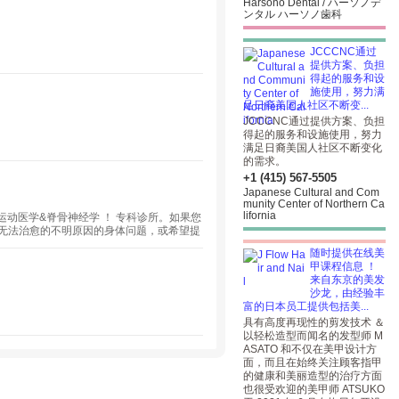
Harsono Dental / ハーソノデ
ンタル ハーソノ歯科
JCCCNC通过
提供方案、负担
得起的服务和设
施使用，努力满
足日裔美国人社区不断变...
JCCCNC通过提供方案、负担
得起的服务和设施使用，努力
满足日裔美国人社区不断变化
的需求。
+1 (415) 567-5505
Japanese Cultural and Com
munity Center of Northern Ca
lifornia
运动医学&脊骨神经学 ！ 专科诊所。如果您
无法治愈的不明原因的身体问题，或希望提
随时提供在线美
甲课程信息 ！
来自东京的美发
沙龙，由经验丰
富的日本员工提供包括美...
具有高度再现性的剪发技术 ＆
以轻松造型而闻名的发型师 M
ASATO 和不仅在美甲设计方
面，而且在始终关注顾客指甲
的健康和美丽造型的治疗方面
也很受欢迎的美甲师 ATSUKO