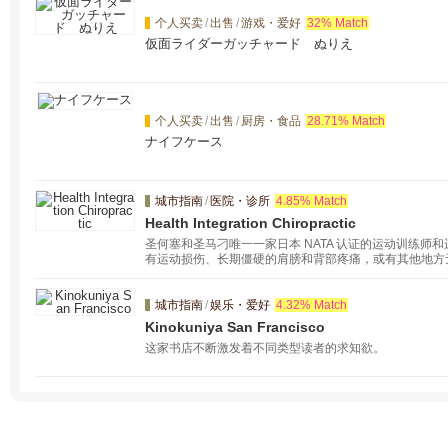
个人买卖
/
出售
/
游戏・爱好
32% Match
仮面ライダーガッチャード ぬりえ
个人买卖
/
出售
/
厨房・食品
28.71% Match
ナイフケース
城市指南
/
医院・诊所
4.85% Match
Health Integration Chiropractic
圣何塞和圣马刁唯一一家日本 NATA 认证的运动训练师和
有运动损伤、长期僵硬的肩膀和背部疼痛，或有其他地方
高运动成绩，请与我们联系。
城市指南
/
娱乐・爱好
4.32% Match
Kinokuniya San Francisco
这家书店不断激发着不同类型读者的求知欲。