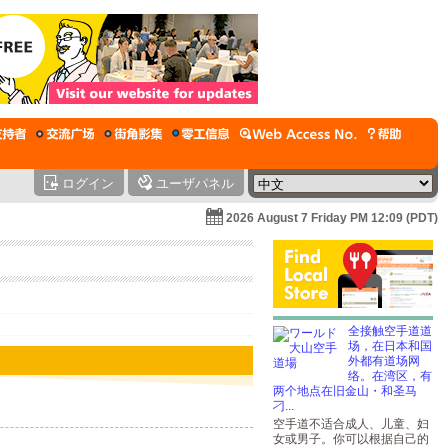
ログイン
ユーザパネル
2026 August 7 Friday PM 12:09 (PDT)
全接触空手道道
场，在日本和国
外都有道场网
络。在湾区，有
两个地点在旧金山・和圣马
刁...
空手道不适合成人、儿童、妇
女或男子。你可以根据自己的