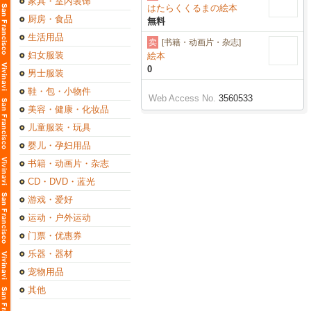
家具・室内装饰
はたらくくるまの絵本
厨房・食品
無料
生活用品
卖
[书籍・动画片・杂志]
妇女服装
絵本
0
男士服装
鞋・包・小物件
Web Access No.
3560533
美容・健康・化妆品
儿童服装・玩具
婴儿・孕妇用品
书籍・动画片・杂志
CD・DVD・蓝光
游戏・爱好
运动・户外运动
门票・优惠券
乐器・器材
宠物用品
其他