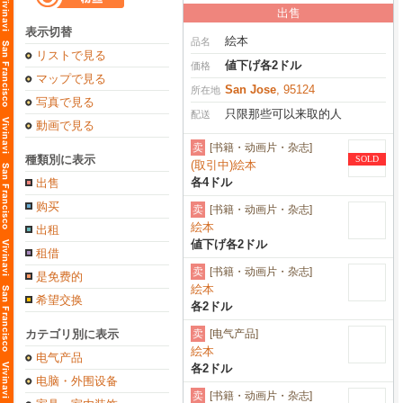
出售
表示切替
絵本
品名
リストで見る
値下げ各2ドル
価格
マップで見る
San Jose
, 95124
所在地
写真で見る
只限那些可以来取的人
配送
動画で見る
卖
[书籍・动画片・杂志]
種類別に表示
SOLD
(取引中)絵本
各4ドル
出售
购买
卖
[书籍・动画片・杂志]
絵本
出租
値下げ各2ドル
租借
卖
[书籍・动画片・杂志]
是免费的
絵本
希望交换
各2ドル
カテゴリ別に表示
卖
[电气产品]
絵本
电气产品
各2ドル
电脑・外围设备
卖
[书籍・动画片・杂志]