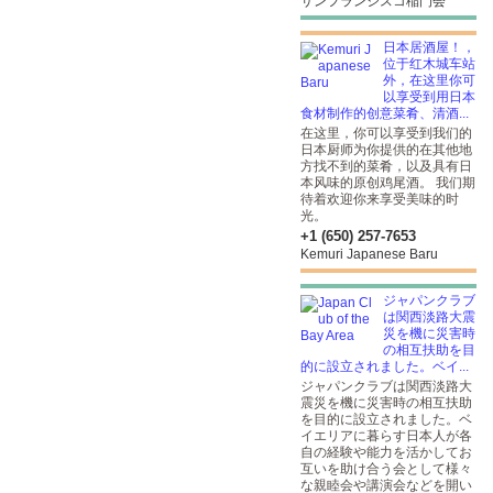
サンフランシスコ稲門会
日本居酒屋！，
位于红木城车站
外，在这里你可
以享受到用日本
食材制作的创意菜肴、清酒...
在这里，你可以享受到我们的
日本厨师为你提供的在其他地
方找不到的菜肴，以及具有日
本风味的原创鸡尾酒。 我们期
待着欢迎你来享受美味的时
光。
+1 (650) 257-7653
Kemuri Japanese Baru
ジャパンクラブ
は関西淡路大震
災を機に災害時
の相互扶助を目
的に設立されました。ベイ...
ジャパンクラブは関西淡路大
震災を機に災害時の相互扶助
を目的に設立されました。ベ
イエリアに暮らす日本人が各
自の経験や能力を活かしてお
互いを助け合う会として様々
な親睦会や講演会などを開い