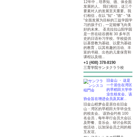
12年中，培养知、德、体全面
发展的人。 我们相信，这三个
要素对人的发展至关重要。我
们相信，在以 "知"・"德"・"体
"全面发展为目标的三益学园学
习的孩子们，一定能够飞向美
好的未来。 圣克拉拉山阳学园
是一所在硅谷拥有 30 多年历
史的日语补习学校。学校提供
以基督教为基础、以爱为基础
的教育，以其有趣的活动、丰
富的书籍、出色的儿童保育和
课程以及细...
+1 (408) 378-8190
三育学院サンタクララ校
旧金山 ・ 这是
一个居住在湾区
的早稻田大学毕
业生校友会。该
协会旨在增进会员及其家...
旧金山稻梦会是居住在旧金
山・湾区的早稻田大学毕业生
的校友会。 该协会约有 100
名会员，每年举行会员大会以
及野餐、音乐会、研讨会和其
他活动，以加深会员之间的相
互友谊。