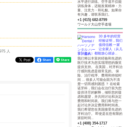
水平进行训练。空手道不仅能
训练身体，还能发展精神・力
量、注意力・和礼貌。如果你
有兴趣，请联系我们。
+1 (415) 682-8799
ワールド大山空手道場
30 多年的经营
经验证明，我们
值得信赖 一家
让全家人（从儿
975 人
童到老人）都能放心就诊...
我们将以丰富的经验和先进的
Share
医疗技术为您实现理想的微笑
提供支持。 在美国，对牙科治
疗感到焦虑是很常见的。 保
险、治疗程序、费用和持续时
间 … 很多人可能会因为不清
楚一切而感到困惑 ？ 在哈索
诺牙科，我们会在治疗前为您
提供详尽的解释，倾听您的疑
虑和愿望，并共同讨论和决定
费用和时间表。我们将与您一
起讨论并决定费用和时间表。
我们希望您在美国接受先进的
牙科治疗。 即使是在您有限的
派驻时间...
+1 (408) 354-1717