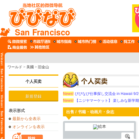
San Francisco
ワールド
>
美國
>
旧金山
个人买卖
News!
びびなび仕事探し交流会 in Hawaii 9/26（
新規登録
News!
【ニジヤマーケット】 楽しみな新学
表示形式
出售 / 书籍・动画片・杂志
最新から全表示
オンラインを表示