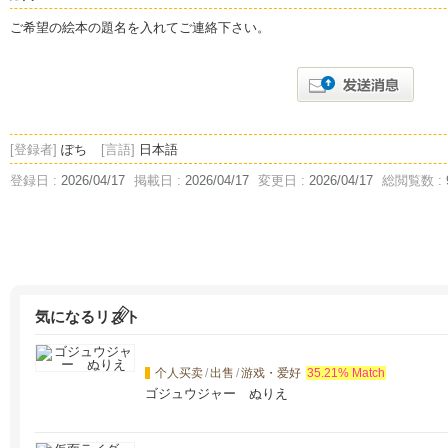
ご希望の絵本の題名を入れてご連絡下さい。
[登録者]
ぽち
[言語]
日本語
登録日 :
2026/04/17
掲載日 :
2026/04/17
変更日 :
2026/04/17
総閲覧数 :
気になるリスト
个人买卖
/
出售
/
游戏・爱好
35.21% Match
ゴジュウジャー ぬりえ