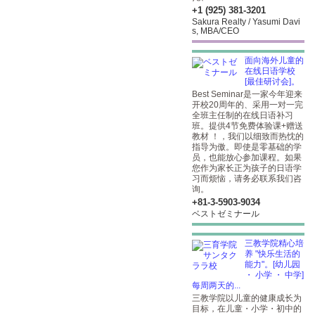
+1 (925) 381-3201
Sakura Realty / Yasumi Davi
s, MBA/CEO
面向海外儿童的
在线日语学校
[最佳研讨会]。
Best Seminar是一家今年迎来
开校20周年的、采用一对一完
全班主任制的在线日语补习
班。提供4节免费体验课+赠送
教材 ！，我们以细致而热忱的
指导为傲。即使是零基础的学
员，也能放心参加课程。如果
您作为家长正为孩子的日语学
习而烦恼，请务必联系我们咨
询。
+81-3-5903​-9034
ベストゼミナール
三教学院精心培
养 "快乐生活的
能力"。[幼儿园
・ 小学 ・ 中学]
每周两天的...
三教学院以儿童的健康成长为
目标，在儿童・小学・初中的