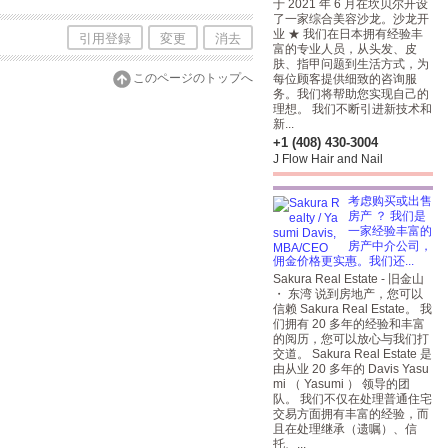
于 2021 年 6 月在坎贝尔开设
了一家综合美容沙龙。沙龙开
业 ★ 我们在日本拥有经验丰
引用登録
変更
消去
富的专业人员，从头发、皮
肤、指甲问题到生活方式，为
このページのトップへ
每位顾客提供细致的咨询服
务。我们将帮助您实现自己的
理想。 我们不断引进新技术和
新...
+1 (408) 430-3004
J Flow Hair and Nail
考虑购买或出售
房产 ？ 我们是
一家经验丰富的
房产中介公司，
佣金价格更实惠。我们还...
Sakura Real Estate - 旧金山
・ 东湾 说到房地产，您可以
信赖 Sakura Real Estate。 我
们拥有 20 多年的经验和丰富
的阅历，您可以放心与我们打
交道。 Sakura Real Estate 是
由从业 20 多年的 Davis Yasu
mi （ Yasumi ） 领导的团
队。 我们不仅在处理普通住宅
交易方面拥有丰富的经验，而
且在处理继承（遗嘱）、信
托、...