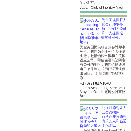
ています。
Japan Club of the Bay Area
为全美提供服务
的会计师事务
所。我们为公司
和个人提供报
税、美国公司成立等服务。
纳...
为全美国提供服务的会计师事
务所。我们为企业和个人提供
支持，包括纳税申报和在美国
设立公司。即使在远离迈阿密
总公司的地区，我们也能通过
电子邮件等方式用日语迅速做
出回应。 ！ 请随时与我们联
系。
+1 (877) 827-1040
Todd's Accounting Services /
Mayumi Ozaki (尾崎会計事務
所)
北加州德岛县人
会会员招募 ！
非常欢迎与德岛
有关的人和热爱
德岛的人加入 ！ 我们...
北加州德岛县人会入会申请 ！