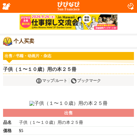
San Francisco
个人买卖
出售 / 书籍・动画片・杂志
子供（１〜１０歳）用の本２５冊
マップ/ルート
ブックマーク
出售
品名
子供（１〜１０歳）用の本２５冊
価格
$5