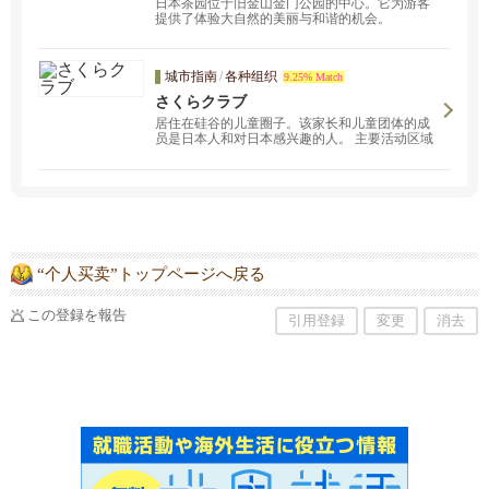
日本茶园位于旧金山金门公园的中心。它为游客
提供了体验大自然的美丽与和谐的机会。
城市指南
/
各种组织
9.25% Match
さくらクラブ
居住在硅谷的儿童圈子。该家长和儿童团体的成
员是日本人和对日本感兴趣的人。 主要活动区域
在圣何塞、库比蒂诺和桑尼维尔附近。
“个人买卖”トップページへ戻る
この登録を報告
引用登録
変更
消去