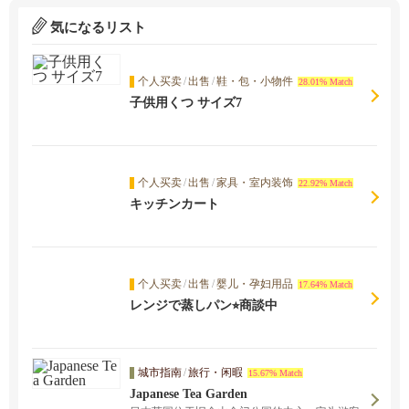
気になるリスト
个人买卖
/
出售
/
鞋・包・小物件
28.01% Match
子供用くつ サイズ7
个人买卖
/
出售
/
家具・室内装饰
22.92% Match
キッチンカート
个人买卖
/
出售
/
婴儿・孕妇用品
17.64% Match
レンジで蒸しパン⭐︎商談中
城市指南
/
旅行・闲暇
15.67% Match
Japanese Tea Garden