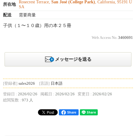
Rosecrest Terrace,
San José (College Park)
, California, 95191 U
所在地
SA
配送
需要商量
子供（１〜１０歳）用の本２５冊
Web Access No.
3460691
メッセージを送る
[登録者]
sales2026
[言語]
日本語
登録日 :
2026/02/26
掲載日 :
2026/02/26
変更日 :
2026/02/26
総閲覧数 :
973 人
Share