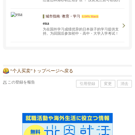
旧金山和洛杉矶正在扩张 ！ 仅奥克兰店可在线订
购；SF和奥克兰的Stonestown Galleria店除甜甜圈
外还出售Mochi小蛋糕。
仅奥克兰店提供在线订
购。
城市指南
/
教育・学习
6.04% Match
ena
为在国外学习成绩优异的日本孩子的学习提供支
持。为回国后参加初中・高中・大学入学考试！
提供强有力的支持。许多学生的目标是回国后参
加归国人员・综合入学考试或转学，因此，除了
常规课程外，我们还开设了小学 6 年级、初中 3
年级和大学入学考试年级的入学考试班。此外，
我们还为学生在当地学校的日常学习提供支持，
特别是针对那些刚到美国不久的学生，我们还开
设了英语语言发展预备班、当地学校英语班和当
地学校科学班，以跟进当地学校的日常课程。我
“个人买卖”トップページへ戻る
们还招收希望申请美国大学的学生，并为此提供
支持。
この登録を報告
引用登録
変更
消去