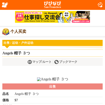
San Francisco
个人买卖
出售 / 运动・户外运动
Angels 帽子 ３つ
マップ/ルート
ブックマーク
出售
品名
Angels 帽子 ３つ
価格
$7