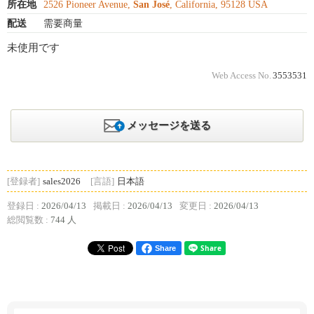
所在地
2526 Pioneer Avenue,
San José
, California, 95128 USA
配送
需要商量
未使用です
Web Access No.
3553531
メッセージを送る
[登録者]
sales2026
[言語]
日本語
登録日 :
2026/04/13
掲載日 :
2026/04/13
変更日 :
2026/04/13
総閲覧数 :
744 人
Share