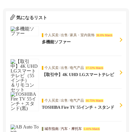
気になるリスト
个人买卖
/
出售
/
家具・室内装饰
36.6% Match
多機能ソファー
个人买卖
/
出售
/
电气产品
17.22% Match
【取引中】4K UHD LGスマートテレビ
（55インチ） ＆リモコンセット
个人买卖
/
出售
/
电气产品
16.75% Match
TOSHIBA Fire TV 55インチ + スタンド
(黒)
城市指南
/
汽车・摩托车
5.41% Match