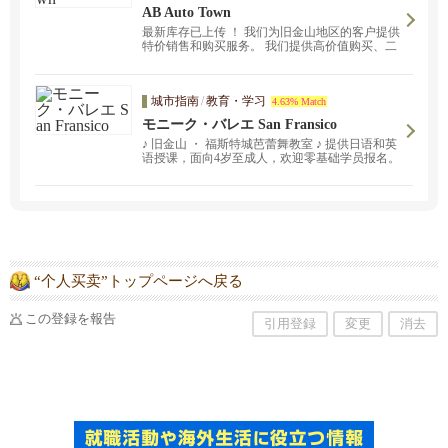
AB Auto Town
最新库存已上传 ！ 我们为旧金山地区的客户提供
特价销售和购买服务。 我们提供高价值购买、二
手车销售和服务，以满足您的需求。 ！
城市指南
/
教育・学习
4.63% Match
モニーク・バレエ San Fransico
♪ 旧金山 ・ 福斯特城芭蕾舞教室 ♪ 提供日语和英
语授课，面向4岁至成人，欢迎零基础学员报名。
“个人买卖”トップページへ戻る
この登録を報告
引用登録
変更
消去