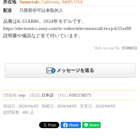
所在地
Sunnyvale
, California, 94085 USA
配送
只限那些可以来取的人
品番はK-55XR80、2024年モデルです。
https://electronics.sony.com/tv-video/televisions/all-tvs/p/k55xr80
説明書や備品など全て付いています。
Web Access No.
3539653
メッセージを送る
[登録者]
nep
[言語]
日本語
[TEL]
6502158575
登録日 :
2026/04/05
掲載日 :
2026/04/05
変更日 :
2026/04/05
総閲覧数 :
491 人
Share