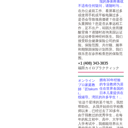
现的身体疼痛或
不适有任何疑问，请随时与...
在办公桌前工作、看屏幕过多
或使用手机或平板电脑过多，
是否会导致颈肩僵硬？你是否
头重脚轻？您是否从事远程工
作，足不出户，却因久坐而腰
酸背痛？请随时咨询美国认证
的运动脊骨神经科医生。我们
接受联合健康保险公司的保
险。保险范围、共付额、频率
和期限因保险计划而异。我们
很乐意在诊所检查您的保险范
围。
+1 (408) 343-3835
福田カイロプラクティック
拥有30年经验
的专业教师为居
住在世界各国的
日本儿童提供在
线辅导。湾区的许多学生！...
'在这个星球的某个地方，我想
帮助你。 从我开始担任学校教
师以来，已经过去了30多年。
由于我教过的优秀学生，在每
年的私立初中、高中、大学等
入学考试中，我都能培养出大