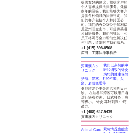
提供友好的建议，根据客户的
个人需求提供法律服务。凭借
多年的经验，我们能够为客户
提供各种领域的法律咨询。我
们的客户包括个人和跨国公
司。我们的办公室位于加利福
尼亚州旧金山市，可提供英语
和日语服务。我们的律师・和
员工将竭尽全力帮助您解决任
何问题，请随时与我们联系。
+1 (415) 398-8508
広田・工藤法律事務所
我们以亲切的中
医和细致的针灸
为您的健康保驾
护航。畏寒、月经不调、头
痛、肩膀僵硬等...
桑尼维尔办事处周六和周日开
诊。 在硅谷和湾区可以用日语
进行堪布咨询。 日式针灸，痛
苦极小。 针灸 耳针刺激 中药
处方。
+1 (408) 647-5439
賀川漢方クリニック
紧急情况也能应