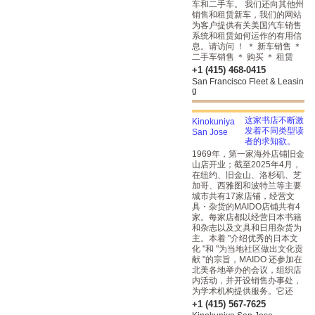
车和二手车。 我们还向其他州
销售和租赁新车，我们的网站
为客户提供有关美国汽车销售
系统和租赁如何运作的有用信
息。请访问 ！ ＊ 新车销售 ＊
二手车销售 ＊ 购买 ＊ 租赁
+1 (415) 468-0415
San Francisco Fleet & Leasin
g
这家书店不断激
发着不同类型读
者的求知欲。
1969年，第一家海外店铺旧金
山店开业；截至2025年4月，
在纽约、旧金山、洛杉矶、芝
加哥、西雅图和波特兰等主要
城市共有17家店铺，经营文
具・杂货的MAIDO店铺共有4
家。每家店都以经营日本书籍
和杂志以及文具和日用杂货为
主。本着 "介绍优秀的日本文
化 "和 "为当地社区做出文化贡
献 "的宗旨，MAIDO 还参加在
北美各地举办的会议，组织店
内活动，并开设销售办事处，
为学术机构提供服务。它还
+1 (415) 567-7625