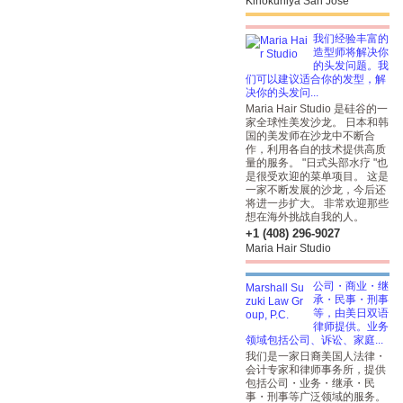
Kinokuniya San Jose
我们经验丰富的
造型师将解决你
的头发问题。我
们可以建议适合你的发型，解
决你的头发问...
Maria Hair Studio 是硅谷的一
家全球性美发沙龙。 日本和韩
国的美发师在沙龙中不断合
作，利用各自的技术提供高质
量的服务。 "日式头部水疗 "也
是很受欢迎的菜单项目。 这是
一家不断发展的沙龙，今后还
将进一步扩大。 非常欢迎那些
想在海外挑战自我的人。
+1 (408) 296-9027
Maria Hair Studio
公司・商业・继
承・民事・刑事
等，由美日双语
律师提供。业务
领域包括公司、诉讼、家庭...
我们是一家日裔美国人法律・
会计专家和律师事务所，提供
包括公司・业务・继承・民
事・刑事等广泛领域的服务。