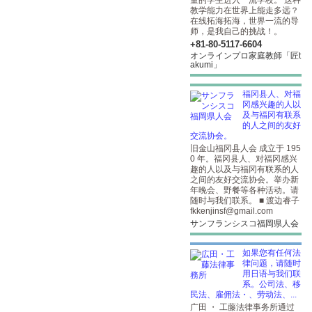
量的学生进入一流学校。 这种
教学能力在世界上能走多远？
在线拓海拓海，世界一流的导
师，是我自己的挑战！。
+81-80-5117-6604
オンラインプロ家庭教師「匠t
akumi」
福冈县人、对福
冈感兴趣的人以
及与福冈有联系
的人之间的友好
交流协会。
旧金山福冈县人会 成立于 195
0 年。福冈县人、对福冈感兴
趣的人以及与福冈有联系的人
之间的友好交流协会。举办新
年晚会、野餐等各种活动。请
随时与我们联系。 ■ 渡边睿子
fkkenjinsf@gmail.com
サンフランシスコ福岡県人会
如果您有任何法
律问题，请随时
用日语与我们联
系。公司法、移
民法、雇佣法・、劳动法、...
广田 ・ 工藤法律事务所通过