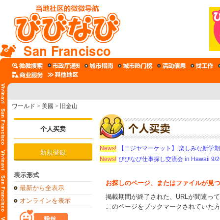
San Francisco
ワールド
>
美國
>
旧金山
个人买卖
News!
【ニジヤマーケット】 楽しみな新学
新規登録
News!
びびなび仕事探し交流会 in Hawaii 9/26（
表示形式
お探しのページ、またはファイルが見
最新から全表示
掲載期間が終了された、URLが間違っ
オンラインを表示
このページをブックマークされていた