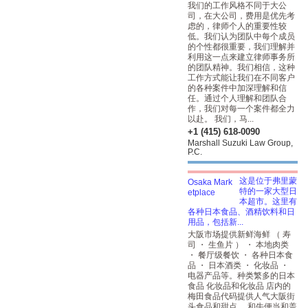
我们的工作风格不同于大公
司，在大公司，费用是优先考
虑的，律师个人的重要性较
低。我们认为团队中每个成员
的个性都很重要，我们理解并
利用这一点来建立律师事务所
的团队精神。我们相信，这种
工作方式能让我们在不同客户
的各种案件中加深理解和信
任。通过个人理解和团队合
作，我们对每一个案件都全力
以赴。 我们，马...
+1 (415) 618-0090
Marshall Suzuki Law Group,
P.C.
这是位于弗里蒙
特的一家大型日
本超市。这里有
各种日本食品、酒精饮料和日
用品，包括新...
大阪市场提供新鲜海鲜 （ 寿
司 ・ 生鱼片 ） ・ 本地肉类
・ 餐厅级餐饮 ・ 各种日本食
品 ・ 日本酒类 ・ 化妆品 ・
电器产品等。种类繁多的日本
食品
化妆品和化妆品
店内的
梅田食品代码提供人气大阪街
头食品和甜点。 和牛便当和盖