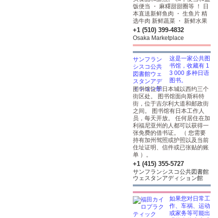
饭便当 ・ 麻糬甜甜圈等 ！ 日
本直送新鲜鱼肉 ・ 生鱼片 精
选牛肉 新鲜蔬菜 ・ 新鲜水果
+1 (510) 399-4832
Osaka Marketplace
这是一家公共图
书馆，收藏有 1
3 000 多种日语
图书。
图书馆位于日本城以西约三个
街区处。 图书馆面向斯科特
街，位于吉尔利大道和邮政街
之间。 图书馆有日本工作人
员，每天开放。 任何居住在加
利福尼亚州的人都可以获得一
张免费的借书证。 （ 您需要
持有加州驾照或护照以及当前
住址证明、信件或已张贴的账
单 ）。
+1 (415) 355-5727
サンフランシスコ公共図書館
ウェスタンアディション館
如果您对日常工
作、车祸、运动
或家务等可能出