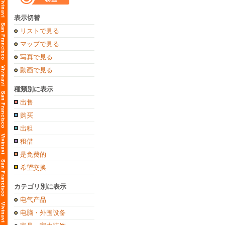
表示切替
リストで見る
マップで見る
写真で見る
動画で見る
種類別に表示
出售
购买
出租
租借
是免费的
希望交换
カテゴリ別に表示
电气产品
电脑・外围设备