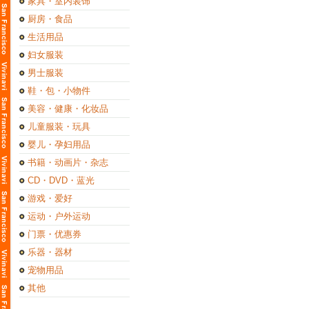
家具・室内装饰
厨房・食品
生活用品
妇女服装
男士服装
鞋・包・小物件
美容・健康・化妆品
儿童服装・玩具
婴儿・孕妇用品
书籍・动画片・杂志
CD・DVD・蓝光
游戏・爱好
运动・户外运动
门票・优惠券
乐器・器材
宠物用品
其他