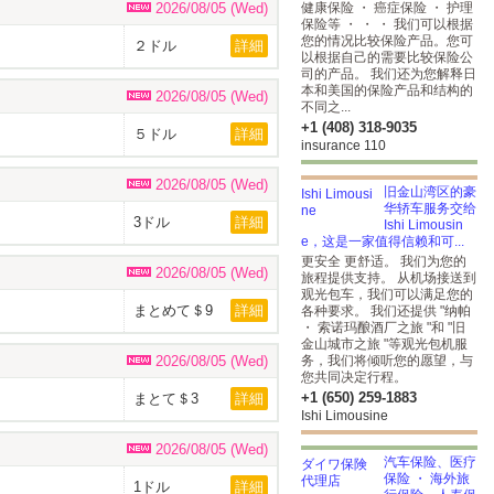
2026/08/05 (Wed)
健康保险 ・ 癌症保险 ・ 护理
保险等 ・ ・ ・ 我们可以根据
您的情况比较保险产品。您可
２ドル
詳細
以根据自己的需要比较保险公
司的产品。 我们还为您解释日
本和美国的保险产品和结构的
2026/08/05 (Wed)
不同之...
+1 (408) 318-9035
５ドル
詳細
insurance 110
2026/08/05 (Wed)
旧金山湾区的豪
华轿车服务交给
3ドル
詳細
Ishi Limousin
e，这是一家值得信赖和可...
更安全 更舒适。 我们为您的
2026/08/05 (Wed)
旅程提供支持。 从机场接送到
观光包车，我们可以满足您的
まとめて＄9
詳細
各种要求。 我们还提供 "纳帕
・ 索诺玛酿酒厂之旅 "和 "旧
金山城市之旅 "等观光包机服
2026/08/05 (Wed)
务，我们将倾听您的愿望，与
您共同决定行程。
+1 (650) 259-1883
まとて＄3
詳細
Ishi Limousine
2026/08/05 (Wed)
汽车保险、医疗
保险 ・ 海外旅
1ドル
詳細