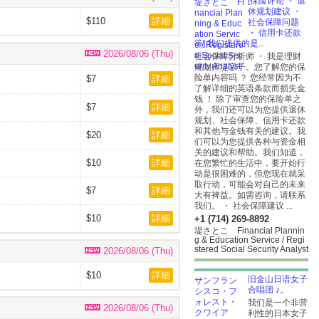
[保险评论 ・ 退
休规划建议 ・
$110
詳細
社会保障问题
・ 信用卡还款
等] 我们提供的是...
2026/08/06 (Thu)
社会保障分析师 ・ 我是理财
规划师堤宗子。您了解您的保
险单内容吗 ？ 您经常因为不
$7
詳細
了解详细的英语条款而损失金
钱 ！ 除了审查您的保险单之
$7
詳細
外，我们还可以为您提供退休
规划、社会保障、信用卡还款
和其他与金钱有关的建议。我
$20
詳細
们可以为您提供各种与资金相
关的建议和帮助。我们知道，
$10
詳細
在您繁忙的生活中，要开始行
动是很困难的，但您现在就采
取行动，可能会对自己的未来
$7
詳細
大有裨益。如需咨询，请联系
我们。 ・ 社会保障建议 ...
$10
詳細
+1 (714) 269-8892
堤さとこ Financial Plannin
g & Education Service / Regi
stered Social Security Analyst
2026/08/06 (Thu)
$10
詳細
旧金山日语女子
合唱团 ♪。
我们是一个非营
2026/08/06 (Thu)
利性的日本女子