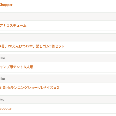
Chopper
アナコスチューム
4冊、2Bえんぴつ12本、消しゴム5個セット
iko
ャンプ用テント６人用
iko
）GirlsランニングショーツLサイズ x 2
oko
cocotte