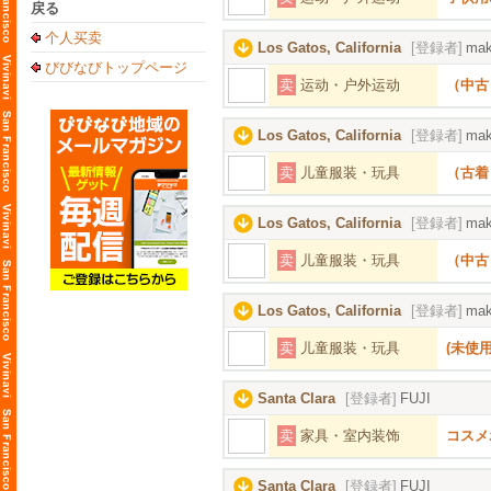
戻る
个人买卖
Los Gatos, California
[登録者]
mak
びびなびトップページ
卖
运动・户外运动
（中古）
Los Gatos, California
[登録者]
mak
卖
儿童服装・玩具
（古着
Los Gatos, California
[登録者]
mak
卖
儿童服装・玩具
（中古
Los Gatos, California
[登録者]
mak
卖
儿童服装・玩具
(未使用）
Santa Clara
[登録者]
FUJI
卖
家具・室内装饰
コスメ
Santa Clara
[登録者]
FUJI