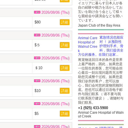
イエリアに暮らす日本人が各
自の経験や能力を活かしてお
互いを助け合う会として様々
2026/08/06 (Thu)
な親睦会や講演会などを開い
ています。
$80
詳細
Japan Club of the Bay Area
2026/08/06 (Thu)
紧急情况也能应
对 ！ 从预防性
$５
詳細
护理到手术、骨
科，我们提供全
方位的服务。在我们这家...
2026/08/06 (Thu)
将宠物送回日本的条件是世界
上最严格的，因此，如果您是
＄10
詳細
一位陌生的兽医，您可能会担
心最后一刻出现问题而无法帮
助您完成整个过程。如果您是
2026/08/06 (Thu)
我们诊所的客户，您可以放
心，我们会对您的宠物照顾到
底。您也可以通过日语电子邮
$10
詳細
件与我们联系 （ 请不要与我
们联系医疗建议 ），请随时与
我们联系。
2026/08/06 (Thu)
+1 (925) 433-5900
Animal Care Hospital of Waln
$5
詳細
ut Creek
2026/08/06 (Thu)