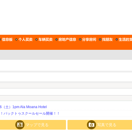
土）1pm Ala Moana Hotel
期！バックトゥスクールセール開催！！
マップで見る
写真で見る