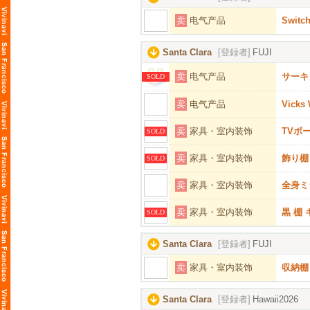
卖
电气产品
Swit
Santa Clara
[登録者]
FUJI
卖
电气产品
サーキ
SOLD
卖
电气产品
Vicks
卖
家具・室内装饰
TVボ
SOLD
卖
家具・室内装饰
飾り棚
SOLD
卖
家具・室内装饰
全身ミ
卖
家具・室内装饰
黒 棚
SOLD
Santa Clara
[登録者]
FUJI
卖
家具・室内装饰
収納棚
Santa Clara
[登録者]
Hawaii2026