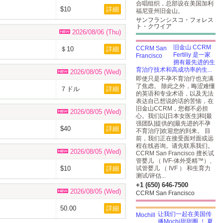
合唱组织，总部设在美国加利
$10
詳細
福尼亚州旧金山。
サンフランシスコ・フォレス
ト・クワイア
2026/08/06 (Thu)
旧金山 CCRM
＄10
詳細
Fertiliy 是一家
拥有最先进的生
育治疗技术和高成功率的生...
2026/08/05 (Wed)
即使只是不孕不育治疗也充满
了焦虑。 除此之外，晦涩难懂
７ドル
詳細
的英语和专业术语，以及无法
表达自己想说的话的苦恼，在
旧金山CCRM，您都不必担
2026/08/05 (Wed)
心。我们以[日本女医生]和[最
强团队]提供的[最先进的不孕
$40
詳細
不育治疗]欢迎您的到来。 目
前，我们正在接受面对面或远
程在线咨询。请先联系我们。
2026/08/05 (Wed)
CCRM San Francisco 擅长试
管婴儿 （ IVF-体外受精™）、
$10
詳細
试管婴儿 （ IVF ） 和生育力
测试/评估...
+1 (650) 646-7500
2026/08/05 (Wed)
CCRM San Francisco
50.00
詳細
让我们一起在美国传
播Mochi甜甜圈 ！ 夏