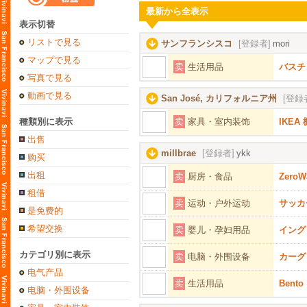
最新から全表示
表示切替
リストで見る
サンフランシスコ
[登録者]
mori
マップで見る
卖
生活用品
バスチ
写真で見る
動画で見る
San José, カリフォルニア州
[登録
種類別に表示
卖
家具・室内装饰
IKE
出售
millbrae
[登録者]
ykk
购买
出租
卖
厨房・食品
ZeroW
租借
卖
运动・户外运动
サッカ
是免费的
希望交换
卖
婴儿・孕妇用品
イング
カテゴリ別に表示
卖
电脑・外围设备
カーグ
电气产品
卖
生活用品
Ben
电脑・外围设备