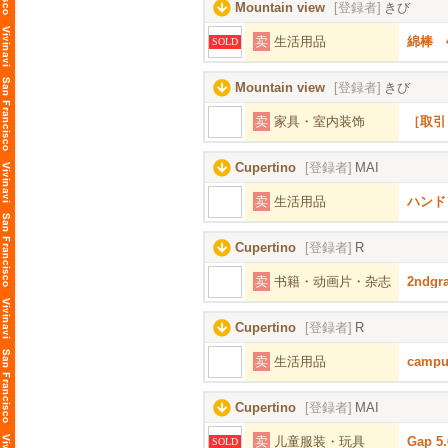
Mountain view
[登録者]
きび
卖
生活用品
綿棒 
SOLD
Mountain view
[登録者]
きび
卖
家具・室内装饰
［取引
Cupertino
[登録者]
MAI
卖
生活用品
ハンド
Cupertino
[登録者]
R
卖
书籍・动画片・杂志
2ndgr
Cupertino
[登録者]
R
卖
生活用品
cam
Cupertino
[登録者]
MAI
卖
儿童服装・玩具
Gap 
SOLD