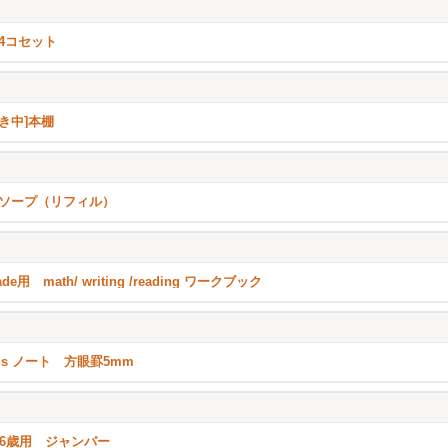
4コセット
き中]本棚
ソープ（リフィル）
ade用 math/ writing /reading ワークブック
pus ノート 方眼罫5mm
5.6歳用 ジャンパー