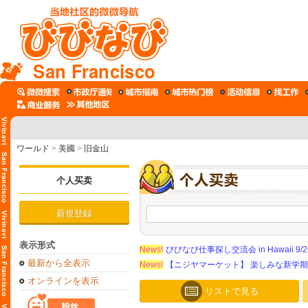
San Francisco
ワールド
>
美國
>
旧金山
个人买卖
新規登録
表示形式
News!
びびなび仕事探し交流会 in Hawaii 9/26（
最新から全表示
News!
【ニジヤマーケット】 楽しみな新学
オンラインを表示
リストで見る