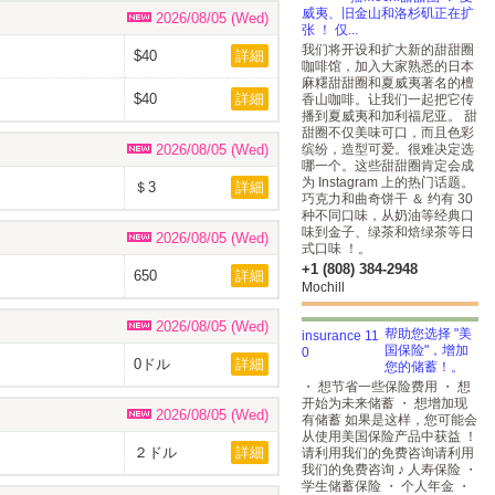
威夷、旧金山和洛杉矶正在扩
2026/08/05 (Wed)
张 ！ 仅...
我们将开设和扩大新的甜甜圈
$40
詳細
咖啡馆，加入大家熟悉的日本
麻糬甜甜圈和夏威夷著名的檀
$40
詳細
香山咖啡。让我们一起把它传
播到夏威夷和加利福尼亚。 甜
甜圈不仅美味可口，而且色彩
2026/08/05 (Wed)
缤纷，造型可爱。很难决定选
哪一个。这些甜甜圈肯定会成
为 Instagram 上的热门话题。
＄3
詳細
巧克力和曲奇饼干 ＆ 约有 30
种不同口味，从奶油等经典口
味到金子、绿茶和焙绿茶等日
2026/08/05 (Wed)
式口味 ！。
+1 (808) 384-2948
650
詳細
Mochill
2026/08/05 (Wed)
帮助您选择 "美
国保险"，增加
0ドル
詳細
您的储蓄！。
・ 想节省一些保险费用 ・ 想
开始为未来储蓄 ・ 想增加现
2026/08/05 (Wed)
有储蓄 如果是这样，您可能会
从使用美国保险产品中获益 ！
２ドル
詳細
请利用我们的免费咨询请利用
我们的免费咨询 ♪ 人寿保险 ・
学生储蓄保险 ・ 个人年金 ・