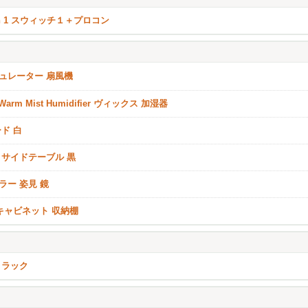
ch 1 スウィッチ１＋プロコン
ュレーター 扇風機
 Warm Mist Humidifier ヴィックス 加湿器
ード 白
 サイドテーブル 黒
ラー 姿見 鏡
 キャビネット 収納棚
 ラック