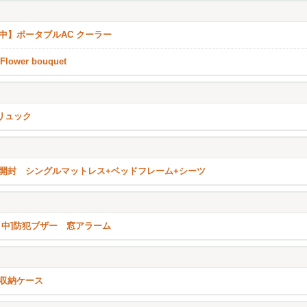
中】ポータブルAC クーラー
Flower bouquet
 リュック
開封 シングルマットレス+ベッドフレーム+シーツ
き中]防犯ブザー 窓アラーム
収納ケース