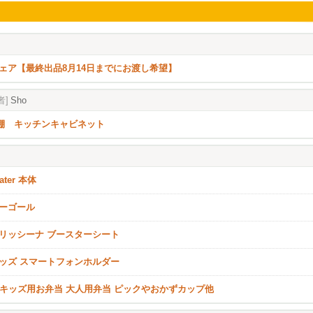
ェア【最終出品8月14日までにお渡し希望】
者]
Sho
A 棚 キッチンキャビネット
ater 本体
ーゴール
リッシーナ ブースターシート
ッズ スマートフォンホルダー
to キッズ用お弁当 大人用弁当 ピックやおかずカップ他