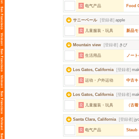
卖
电气产品
Food 
サニーベール
[登録者]
apple
卖
儿童服装・玩具
新品モ
Mountain view
[登録者]
きび
卖
生活用品
ノート
Los Gatos, California
[登録者]
mak
卖
运动・户外运动
中古キ
Los Gatos, California
[登録者]
mak
卖
儿童服装・玩具
（古着
Santa Clara, California
[登録者]
jy
卖
电气产品
Staub 