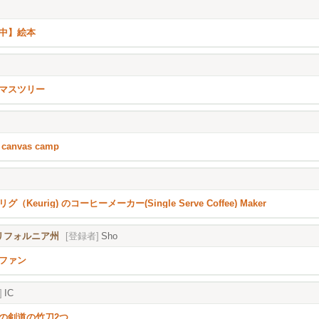
中】絵本
マスツリー
canvas camp
グ（Keurig) のコーヒーメーカー(Single Serve Coffee) Maker
), カリフォルニア州
[登録者]
Sho
ファン
]
IC
の剣道の竹刀2つ