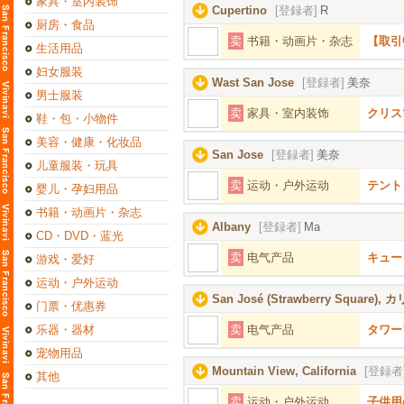
家具・室内装饰
Cupertino
[登録者]
R
厨房・食品
卖
书籍・动画片・杂志
【取引
生活用品
妇女服装
Wast San Jose
[登録者]
美奈
男士服装
卖
家具・室内装饰
クリス
鞋・包・小物件
美容・健康・化妆品
San Jose
[登録者]
美奈
儿童服装・玩具
卖
运动・户外运动
テント 
婴儿・孕妇用品
书籍・动画片・杂志
Albany
[登録者]
Ma
CD・DVD・蓝光
卖
电气产品
キューリ
游戏・爱好
运动・户外运动
San José (Strawberry Square
门票・优惠券
乐器・器材
卖
电气产品
タワー
宠物用品
Mountain View, California
[登録者
其他
卖
运动・户外运动
子供用