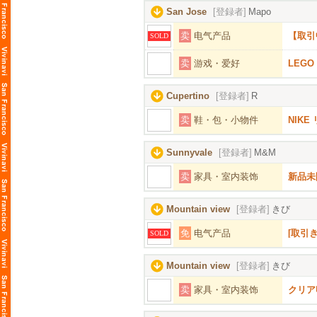
San Jose
[登録者]
Mapo
卖
电气产品
【取引
SOLD
卖
游戏・爱好
LEGO 
Cupertino
[登録者]
R
卖
鞋・包・小物件
NIKE
Sunnyvale
[登録者]
M&M
卖
家具・室内装饰
新品未
Mountain view
[登録者]
きび
免
电气产品
[取引
SOLD
Mountain view
[登録者]
きび
卖
家具・室内装饰
クリア