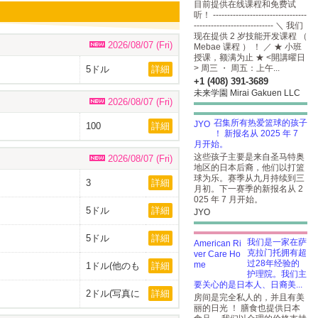
目前提供在线课程和免费试
听！ ---------------------------------
---------------------------- ＼ 我们
现在提供 2 岁技能开发课程 （
2026/08/07 (Fri)
Mebae 课程 ） ！ ／ ★ 小班
授课，额满为止 ★ <開講曜日
> 周三 ・ 周五：上午...
5ドル
詳細
+1 (408) 391-3689
未来学園 Mirai Gakuen LLC
2026/08/07 (Fri)
召集所有热爱篮球的孩子
100
詳細
！ 新报名从 2025 年 7
月开始。
这些孩子主要是来自圣马特奥
2026/08/07 (Fri)
地区的日本后裔，他们以打篮
球为乐。赛季从九月持续到三
3
詳細
月初。下一赛季的新报名从 2
025 年 7 月开始。
5ドル
詳細
JYO
5ドル
詳細
我们是一家在萨
克拉门托拥有超
过28年经验的
1ドル(他のも
詳細
护理院。我们主
のを購入の方
は無料です)
要关心的是日本人、日裔美...
2ドル(写真に
詳細
房间是完全私人的，并且有美
ある全てで4
丽的日光 ！ 膳食也提供日本
ドル)