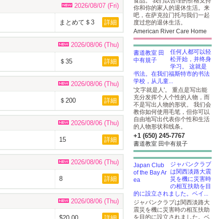
食品。 我们以合理的价格支持
2026/08/07 (Fri)
你和你的家人的退休生活。来
吧，在萨克拉门托与我们一起
まとめて＄3
詳細
度过您的退休生活。
American River Care Home
2026/08/06 (Thu)
任何人都可以轻
松开始，并终身
＄35
詳細
学习。 这就是
书法。在我们福斯特市的书法
学校，从儿童...
2026/08/06 (Thu)
'文字就是人'。 重点是写出能
充分发挥个人个性的人物，而
＄200
詳細
不是写出人物的形状。 我们会
教你如何使用毛笔，但你可以
自由地写出代表你个性和生活
2026/08/06 (Thu)
的人物形状和线条。
+1 (650) 245-7767
15
詳細
書道教室 田中有規子
2026/08/06 (Thu)
ジャパンクラブ
は関西淡路大震
8
詳細
災を機に災害時
の相互扶助を目
的に設立されました。ベイ...
2026/08/06 (Thu)
ジャパンクラブは関西淡路大
震災を機に災害時の相互扶助
を目的に設立されました。ベ
$20.00
詳細