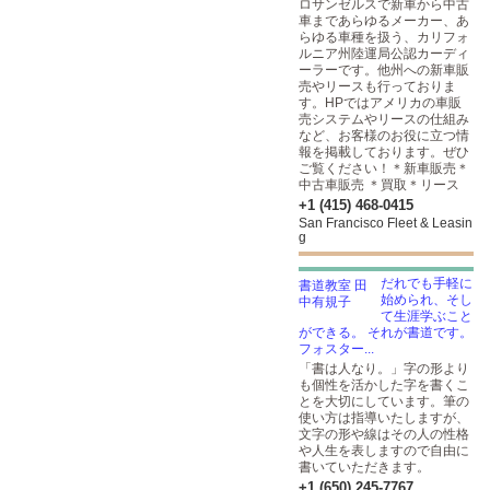
ロサンゼルスで新車から中古
車まであらゆるメーカー、あ
らゆる車種を扱う、カリフォ
ルニア州陸運局公認カーディ
ーラーです。他州への新車販
売やリースも行っておりま
す。HPではアメリカの車販
売システムやリースの仕組み
など、お客様のお役に立つ情
報を掲載しております。ぜひ
ご覧ください！＊新車販売＊
中古車販売 ＊買取＊リース
+1 (415) 468-0415
San Francisco Fleet & Leasin
g
だれでも手軽に
始められ、そし
て生涯学ぶこと
ができる。 それが書道です。
フォスター...
「書は人なり。」字の形より
も個性を活かした字を書くこ
とを大切にしています。筆の
使い方は指導いたしますが、
文字の形や線はその人の性格
や人生を表しますので自由に
書いていただきます。
+1 (650) 245-7767