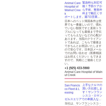
緊急時も対応可
能！予防ケアか
ら手術、整形外
科まで幅広くサ
ポートします。週7日営業...
日本へのペット帰国条件は世
界でも一番厳しいので、慣れ
ていない獣医ですと直前トラ
ブルになっても最後まで手伝
ってもらえないなどの心配が
あります。当院のクライアン
トであれば、こちらで最後ま
できちんとお世話いたします
ので安心です。日本語メール
でのお問い合わせ（医療相談
はお控えください）もできま
すので、気軽にご連絡くださ
い。
+1 (925) 433-5900
Animal Care Hospital of Waln
ut Creek
上手なクルマの
買い方伝授しま
す！サンフラン
シスコ・ロサン
ゼルスエリアでの車購入な...
当社は、サンフランシスコ・