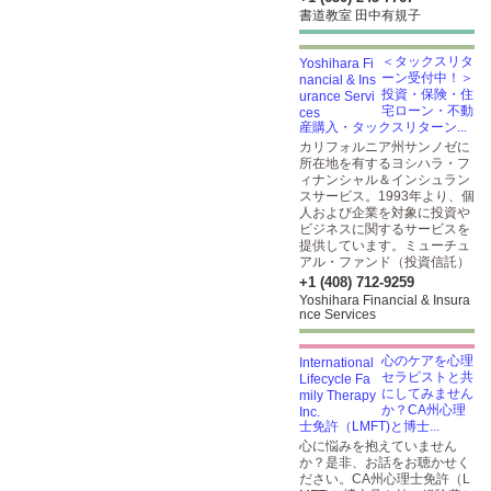
書道教室 田中有規子
＜タックスリタ
ーン受付中！＞
投資・保険・住
宅ローン・不動
産購入・タックスリターン...
カリフォルニア州サンノゼに
所在地を有するヨシハラ・フ
ィナンシャル＆インシュラン
スサービス。1993年より、個
人および企業を対象に投資や
ビジネスに関するサービスを
提供しています。ミューチュ
アル・ファンド（投資信託）
+1 (408) 712-9259
Yoshihara Financial & Insura
nce Services
心のケアを心理
セラピストと共
にしてみません
か？CA州心理
士免許（LMFT)と博士...
心に悩みを抱えていません
か？是非、お話をお聴かせく
ださい。CA州心理士免許（L