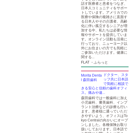
話す医療者と患者をつなぎ、
日本人コミュニティをサポー
トしています。アメリカでの
医療や保険の複雑さに直面す
る日本人やその介護者、高齢
化に伴い孤立するシニアが増
加する中、私たちは必要な情
報やサポートを提供していま
す。オンライン活動も活発に
行っており、ニューヨーク以
外にお住まいの方でも気軽に
ご参加いただけます。健康に
関する...
FLAT ・ふらっと
ドクター、スタ
ッフ共に日本語
で気軽に相談で
きる安心と信頼の歯科オフィ
ス。痛みや違...
森田歯科では一般歯科に加え
小児歯科、審美歯科、インプ
ラント治療などの診療も行い
ます。患者様に通っていただ
きやすいよう、オフィスはTo
kyo Centralの向かいにオープ
ンしました。各種保険お取り
扱いしております。日本語で