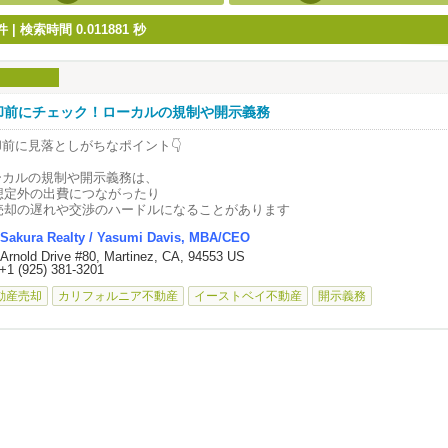
| 検索時間 0.011881 秒
却前にチェック！ローカルの規制や開示義務
却前に見落としがちなポイント👇
ーカルの規制や開示義務は、
 想定外の出費につながったり
 売却の遅れや交渉のハードルになることがあります
Sakura Realty / Yasumi Davis, MBA/CEO
えば…
 Arnold Drive #80, Martinez, CA, 94553 US
ameda County：Private Sewer Lateral、歩道規制（Oakland）
+1 (925) 381-3201
est Contra Costa：下水対応、ガス自動遮断装置
olano County：下水検査レポート
動産売却
カリフォルニア不動産
イーストベイ不動産
開示義務
コンド／
タウンホーム
：SB 326（バルコニー・デッキ等）
れらは市やエリアごとに異なるため、事前確認がとても重要です。
ムーズな売却のために、早めに準備しておくと安心です。
になる方はお気軽にご相談ください。