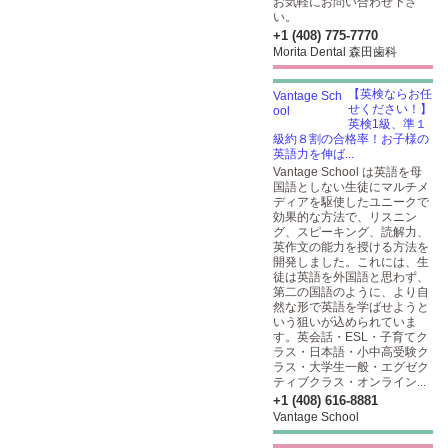
お気軽にお問い合わせ下さ
い。
+1 (408) 775-7770
Morita Dental 森田歯科
【英検ならお任
せください！】
英検1級、準１
級約８割の合格率！お子様の
英語力を伸ば...
Vantage School は英語を母
国語としない生徒にマルチメ
ディアを駆使したユニークで
効果的な方法で、リスニン
グ、スピーキング、読解力、
英作文の能力を授ける方法を
開発しました。これには、生
徒は英語を外国語と思わず、
第二の国語のように、より自
然な形で英語を学ばせようと
いう狙いが込められていま
す。英会話・ESL・子育てク
ラス・日本語・小中高受験ク
ラス・大学生一般・エグゼク
ティブクラス・オンライン...
+1 (408) 616-8881
Vantage School