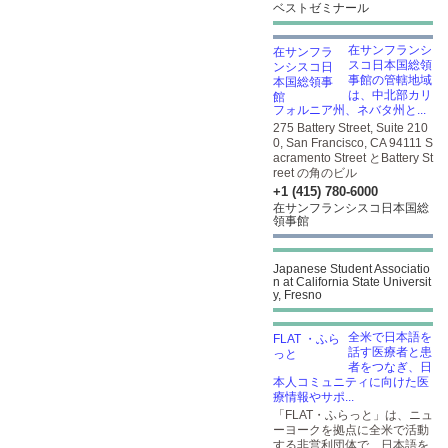
ベストゼミナール
在サンフランシ
スコ日本国総領
事館の管轄地域
は、中北部カリ
フォルニア州、ネバタ州と...
275 Battery Street, Suite 210
0, San Francisco, CA 94111 S
acramento Street とBattery St
reet の角のビル
+1 (415) 780-6000
在サンフランシスコ日本国総
領事館
Japanese Student Associatio
n at California State Universit
y, Fresno
全米で日本語を
話す医療者と患
者をつなぎ、日
本人コミュニティに向けた医
療情報やサポ...
「FLAT・ふらっと」は、ニュ
ーヨークを拠点に全米で活動
する非営利団体で、日本語を