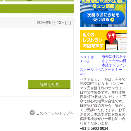
2026年07月13日(月)
海外に住むお子
さまのための日
本語オンライン
スクール〈ベストゼミナー
ル〉
ベストゼミナールは、今年で
開校20年目になる マンツー
詳細を見る
マン完全担任制のオンライン
日本語学習塾です。無料体験
授業4回+教材プレゼント！丁
寧で熱心な指導が自慢です。
日本語ゼロの方から、安心し
てご受講いただけます。お子
このページのトップへ
さまの日本語学習にお悩みの
保護者様はぜひ一度お問い合
わせくださいませ。
+81-3-5903​-9034