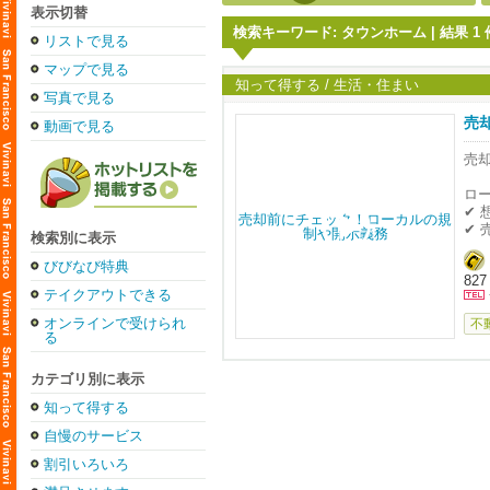
表示切替
検索キーワード: タウンホーム | 結果 1 件 
リストで見る
マップで見る
知って得する / 生活・住まい
写真で見る
売
動画で見る
売
ロ
✔
✔
検索別に表示
例
びびなび特典
827
・Al
テイクアウトできる
・W
・S
オンラインで受けられ
不
・
る
こ
カテゴリ別に表示
ス
知って得する
気
自慢のサービス
割引いろいろ