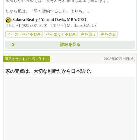
家探しや住み替えは、人それぞれ事情も希望も違います。
だから私は、「早く契約すること」よりも、
まず...
Sakura Realty / Yasumi Davis, MBA/CEO
[TEL]
+1 (925) 381-3201
[エリア]
Martinez, CA, US
イーストベイ不動産
ベイエリア不動産
家を買う
家を売る
不動産相談
詳細を見る
満足させます / 生活・住まい
2026年07月14日(火)
家の売買は、大切な判断だから日本語で。