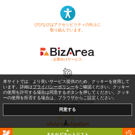
びびなびはアクセシビリティの向上に
取り組んでいます。
- 企業向けサービス -
本サイトでは、より良いサービス提供のため、クッキーを使用して
お問い合わせ
はじめてガイド
よくある質問
います。詳細は
プライバシーポリシー
をご確認ください。クッキー
利用規約
商標・著作権
プライバシーポリシー
の使用を許可する場合は同意するボタンを押してください。クッキ
ーの使用を拒否する場合は、ブラウザからご設定ください。
Copyright © 1999-2026 Vivid Navigation, Inc. All Rights Reserved.
Server US (44) @ Los Angeles Data Center
まちかどホットリスト