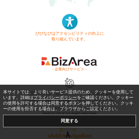
びびなびはアクセシビリティの向上に
取り組んでいます。
- 企業向けサービス -
本サイトでは、より良いサービス提供のため、クッキーを使用して
お問い合わせ
はじめてガイド
よくある質問
います。詳細は
プライバシーポリシー
をご確認ください。クッキー
利用規約
商標・著作権
プライバシーポリシー
の使用を許可する場合は同意するボタンを押してください。クッキ
ーの使用を拒否する場合は、ブラウザからご設定ください。
Copyright © 1999-2026 Vivid Navigation, Inc. All Rights Reserved.
Server US (44) @ Los Angeles Data Center