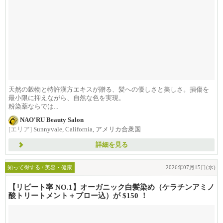
天然の穀物と特許漢方エキスが贈る、髪への優しさと美しさ。損傷を
最小限に抑えながら、自然な色を実現。
粉染薬ならでは...
NAO'RU Beauty Salon
[エリア]
Sunnyvale, California, アメリカ合衆国
詳細を見る
知って得する / 美容・健康
2026年07月15日(水)
【リピート率 NO.1】オーガニック白髪染め（ケラチンアミノ
酸トリートメント＋ブロー込）が $150 ！