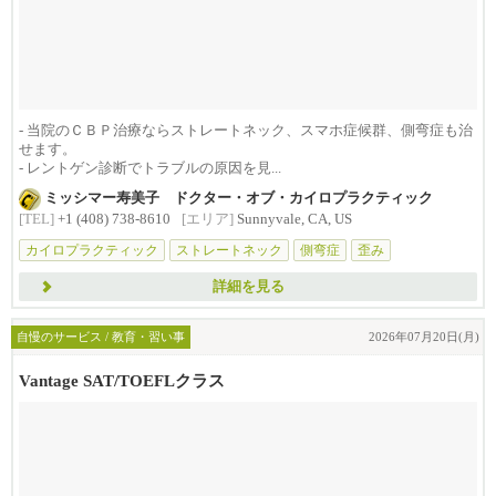
- 当院のＣＢＰ治療ならストレートネック、スマホ症候群、側弯症も治
せます。
- レントゲン診断でトラブルの原因を見...
ミッシマー寿美子 ドクター・オブ・カイロプラクティック
[TEL]
+1 (408) 738-8610
[エリア]
Sunnyvale, CA, US
カイロプラクティック
ストレートネック
側弯症
歪み
詳細を見る
自慢のサービス / 教育・習い事
2026年07月20日(月)
Vantage SAT/TOEFLクラス