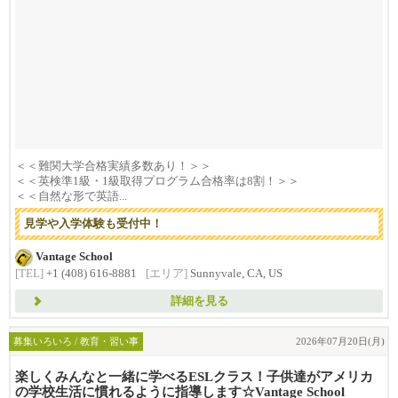
＜＜難関大学合格実績多数あり！＞＞
＜＜英検準1級・1級取得プログラム合格率は8割！＞＞
＜＜自然な形で英語...
見学や入学体験も受付中！
Vantage School
[TEL]
+1 (408) 616-8881
[エリア]
Sunnyvale, CA, US
詳細を見る
募集いろいろ / 教育・習い事
2026年07月20日(月)
楽しくみんなと一緒に学べるESLクラス！子供達がアメリカ
の学校生活に慣れるように指導します☆Vantage School