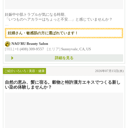
妊娠中や肌トラブルが気になる時期、
「いつものヘアカラーはちょっと不安…」と感じていませんか？
私た...
妊婦さん・敏感肌の方に選ばれています！
NAO'RU Beauty Salon
[TEL]
+1 (408) 309-9557
[エリア]
Sunnyvale, CA, US
詳細を見る
ご紹介いろいろ / 美容・健康
2026年07月15日(水)
自然の恵み、髪に宿る。穀物と特許漢方エキスでつくる新し
い染め体験しませんか？