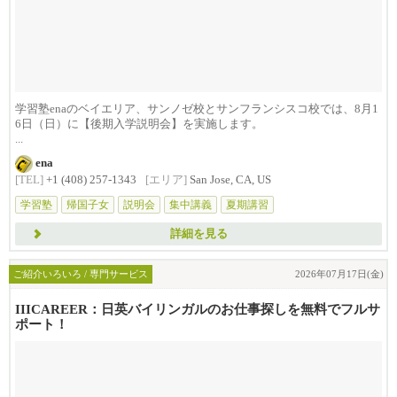
学習塾enaのベイエリア、サンノゼ校とサンフランシスコ校では、8月1
6日（日）に【後期入学説明会】を実施します。
...
ena
[TEL]
+1 (408) 257-1343
[エリア]
San Jose, CA, US
学習塾
帰国子女
説明会
集中講義
夏期講習
詳細を見る
ご紹介いろいろ / 専門サービス
2026年07月17日(金)
IIICAREER：日英バイリンガルのお仕事探しを無料でフルサ
ポート！