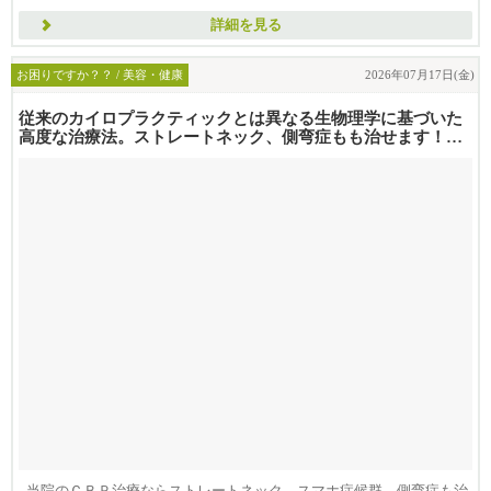
詳細を見る
お困りですか？？ / 美容・健康
2026年07月17日(金)
従来のカイロプラクティックとは異なる生物理学に基づいた
高度な治療法。ストレートネック、側弯症もも治せます！
コスパ抜群と...
- 当院のＣＢＰ治療ならストレートネック、スマホ症候群、側弯症も治