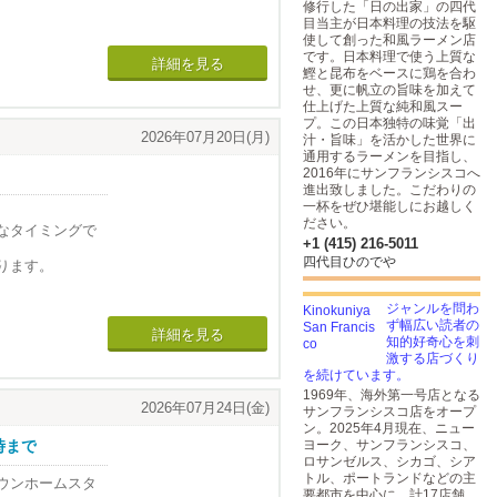
修行した「日の出家」の四代
目当主が日本料理の技法を駆
使して創った和風ラーメン店
です。日本料理で使う上質な
詳細を見る
鰹と昆布をベースに鶏を合わ
せ、更に帆立の旨味を加えて
仕上げた上質な純和風スー
プ。この日本独特の味覚「出
2026年07月20日(月)
汁・旨味」を活かした世界に
通用するラーメンを目指し、
2016年にサンフランシスコへ
進出致しました。こだわりの
一杯をぜひ堪能しにお越しく
ださい。
なタイミングで
+1 (415) 216-5011
四代目ひのでや
ります。
ジャンルを問わ
ず幅広い読者の
詳細を見る
知的好奇心を刺
激する店づくり
を続けています。
1969年、海外第一号店となる
2026年07月24日(金)
サンフランシスコ店をオープ
ン。2025年4月現在、ニュー
時まで
ヨーク、サンフランシスコ、
ロサンゼルス、シカゴ、シア
トル、ポートランドなどの主
ウンホームスタ
要都市を中心に、計17店舗、