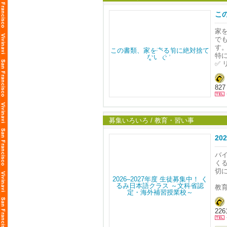
周
低
こ
サ
家
こ
で
す
特
✅
✅ 
✅
827
✅ 
こ
ま
売
募集いろいろ / 教育・習い事
2
バ
く
切
教
・
・
2261
・
・