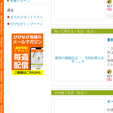
各種グループ
そ
827
戻る
お
ベ
まちかどホットリスト
びびなびトップページ
知って得する / 生活・住まい
最
「
実
す
価
だ
Ea
827
その他 / 生活・住まい
オー
快