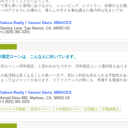
ルのコンドミニアムへようこそ。
かで落ち着いた環境にありながら、ショッピング、レストラン、緑豊かな公園
イへのアクセスにも優れた、暮らしやすさを兼ね備えた魅力的な住まいです。
放感あふれるリビングルームには、高いカテドラル天井、たっぷりと差し込む
Sakura Realty / Yasumi Davis, MBA/CEO
ードウッドフローリング、そして美しくアップデートされた暖炉が備わり、温
 Destiny Lane, San Ramon, CA, 94583 US
を感じられる心地よい空間を演出しています。隣接するダイニングエリアは、
+1 (925) 381-3201
ホワイトカラーのダイニングキッチンへと自然につながります。キッチンには
ス製家電、クォーツカウンタートップ、豊富な収納キャビネットを備え、機能
兼ね備えています。
外には手入れの手間が少ないバックヤードが広がり、美しいメープルツリーと
ィオが、ゆったり寛いだり、ゲストを招いたりするのに最適な空間を提供しま
5年固定ローンは、こんな人に向いています。
階には、プライバシーを大切に設計された広々としたプライマリースイート（
住宅ローン＝30年固定」と思われがちですが、15年固定という選択肢もありま
のベッドルームから独立した落ち着いた空間となっています。吹き抜けのよう
、専用バルコニー、穏やかな雰囲気が、まるで隠れ家のような心地よさを演出
月の返済額は高くなることが多い一方で、支払う利息を抑えられる可能性があ
らに2つのベッドルームはキャットウォーク風の廊下でつながり、美しく改装
によってはメリットがあります。リファイナンスの時にも、考慮する価値があ
スルームを共有しています。2階の新しいカーペットと室内のフレッシュなペ
た印象とすぐに入居できる快適さをさらに高めています。新しいエアコンのコ
のローンが合っているかは、収入やライフプラン、将来の予定によって変わり
され、効率的な冷房と一年を通した快適な室温を実現しています。
Sakura Realty / Yasumi Davis, MBA/CEO
 Arnold Drive #80, Martinez, CA, 94553 US
探しを始める前に、まずはお気軽にご相談ください。
台分のアタッチドガレージ（室内直結ガレージ）は、十分な収納スペースを備
+1 (925) 381-3201
クヤードへ直接アクセスできます。
ーストベイ不動産
住宅ローン
１５年固定ローン
住宅購入
不動産購入
lifornia Sunridgeの住民は、美しく整備された共用エリア、ウォーキングパ
のプール＆スパ、十分なゲスト用駐車場など、充実したアメニティを楽しむこ
価の高い学区内に位置し、ダウンタウン・ダンビルからもわずかな距離。I-68