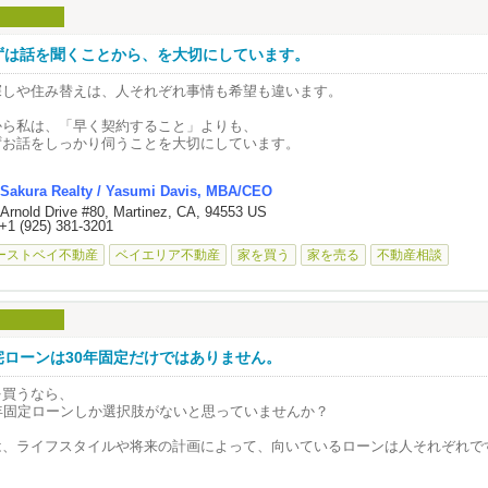
ずは話を聞くことから、を大切にしています。
探しや住み替えは、人それぞれ事情も希望も違います。
から私は、「早く契約すること」よりも、
ずお話をしっかり伺うことを大切にしています。
家族のこと、将来の計画、不安に思っていること。
Sakura Realty / Yasumi Davis, MBA/CEO
れらを理解した上で、その方に合ったご提案をすることが、
 Arnold Drive #80, Martinez, CA, 94553 US
の仕事だと考えています。
+1 (925) 381-3201
まだ何も決めていない」という段階でも大歓迎です。
ーストベイ不動産
ベイエリア不動産
家を買う
家を売る
不動産相談
気軽にご相談ください。
宅ローンは30年固定だけではありません。
を買うなら、
0年固定ローンしか選択肢がないと思っていませんか？
は、ライフスタイルや将来の計画によって、向いているローンは人それぞれで
どのローンが自分に合うの？」