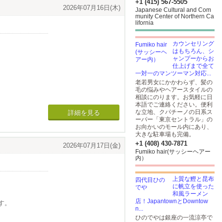
+1 (415) 567-5505
2026年07月16日(木)
Japanese Cultural and Com
munity Center of Northern Ca
lifornia
カウンセリング
はもちろん、シ
ャンプーからお
仕上げまで全て
一対一のマンツーマン対応...
老若男女にかかわらず、髪の
毛の悩みやヘアースタイルの
相談にのります。お気軽に日
本語でご連絡ください。便利
な立地、クパチーノの日系ス
詳細を見る
ーパー「東京セントラル」の
お向かいのモール内にあり、
大きな駐車場も完備。
+1 (408) 430-7871
2026年07月17日(金)
Fumiko hair(サッシーヘアー
内）
上質な鰹と昆布
に帆立を使った
和風ラーメン
店！JapantownとDowntow
す。
n...
ひのでやは銀座の一流涼亭で