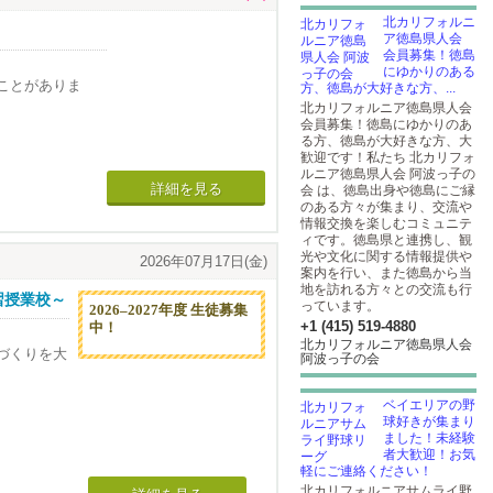
管理、ゴミ収集
北カリフォルニ
ア徳島県人会
会員募集！徳島
にゆかりのある
ことがありま
方、徳島が大好きな方、...
北カリフォルニア徳島県人会
会員募集！徳島にゆかりのあ
る方、徳島が大好きな方、大
歓迎です！私たち 北カリフォ
ルニア徳島県人会 阿波っ子の
詳細を見る
会 は、徳島出身や徳島にご縁
のある方々が集まり、交流や
情報交換を楽しむコミュニテ
なることがあり
ィです。徳島県と連携し、観
光や文化に関する情報提供や
2026年07月17日(金)
案内を行い、また徳島から当
地を訪れる方々との交流も行
習授業校～
っています。
2026–2027年度 生徒募集
+1 (415) 519-4880
中！
北カリフォルニア徳島県人会
づくりを大
阿波っ子の会
ベイエリアの野
球好きが集まり
ました！未経験
者大歓迎！お気
軽にご連絡ください！
北カリフォルニアサムライ野