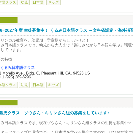
本語クラス
幼児
日本語
キッズ
ラス一覧
幼児クラス（日本の幼稚園型プログラム）
小・中学生クラス（作文力・語彙力・文法強化）
JSLクラス（日本語を第二言語として学ぶ生徒向け）
個人クラス（AP対策・日本語検定・一般補習）
そろばん・暗算クラス（集中力＆計算力アップ）
026–2027年度 生徒募集中！ くるみ日本語クラス ～文科省認定・海外補
学・無料体験受付中！
イリンガル教育を、幼児期・学童期からしっかりと！
気軽にお問い合わせください。
るみ日本語クラスでは、幼児から大人まで「楽しみながら日本語を学ぶ」環境
にしています。
 今すぐお申し込みを！
員に達し次第、締切となります。
育の特徴
「読む・書く・聞く・話す」の4技能を総合的に伸ばします
くるみ日本語クラス
少人数制・日本語のみの環境
 Morello Ave., Bldg. C, Pleasant Hill, CA, 94523 US
経験豊かな教師陣による丁寧な指導
+1 (925) 289-8296
個々のレベルに合わせた手作りカリキュラム
本語クラス
幼児
日本語
キッズ
ラス一覧
幼児クラス（日本の幼稚園型プログラム）
小・中学生クラス（作文力・語彙力・文法強化）
JSLクラス（日本語を第二言語として学ぶ生徒向け）
個人クラス（AP対策・日本語検定・一般補習）
そろばん・暗算クラス（集中力＆計算力アップ）
-3歳児クラス ゾウさん・キリンさん組の募集をしています♪
学・無料体験受付中！
るみ日本語クラスでは、現在ゾウさん・キリンさん組クラスの生徒を募集中✨
気軽にお問い合わせください。
ンターアクティブな環境で楽しく日本語を学べる機会ですので、ぜひお友達ご