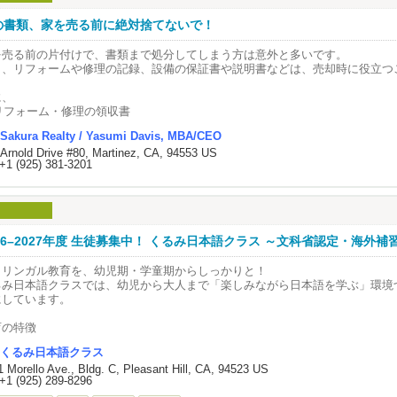
辺の公園利用にも便利なロケーションです。
額のHOA費には、建物外観のメンテナンス、フロントヤードのランドスケープ
の書類、家を売る前に絶対捨てないで！
ービスが含まれており、手間の少ない安心した暮らしを実現します。
を売る前の片付けで、書類まで処分してしまう方は意外と多いです。
の特別な機会をぜひお見逃しなく。
も、リフォームや修理の記録、設備の保証書や説明書などは、売却時に役立つ
。
に、
 リフォーム・修理の領収書
給湯器・HVAC・キッチン家電などの保証書
Sakura Realty / Yasumi Davis, MBA/CEO
 ソーラーパネルの契約書や保証書
 Arnold Drive #80, Martinez, CA, 94553 US
HOAに関する書類（該当する場合）
+1 (925) 381-3201
うした資料があると、買主にも安心感を与えやすく、売却手続きもスムーズに
す。
却を考え始めたら、まずは書類を整理してみるのもおすすめです。
026–2027年度 生徒募集中！ くるみ日本語クラス ～文科省認定・海外補
イリンガル教育を、幼児期・学童期からしっかりと！
るみ日本語クラスでは、幼児から大人まで「楽しみながら日本語を学ぶ」環境
にしています。
育の特徴
「読む・書く・聞く・話す」の4技能を総合的に伸ばします
くるみ日本語クラス
少人数制・日本語のみの環境
 Morello Ave., Bldg. C, Pleasant Hill, CA, 94523 US
経験豊かな教師陣による丁寧な指導
+1 (925) 289-8296
個々のレベルに合わせた手作りカリキュラム