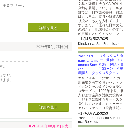
文具・雑貨を扱うMAIDO計4
、主要フリーウ
店舗を展開しています。各店
舗では、日本語の書籍、雑誌
はもちろん、文具や雑貨の取
自然光、上質な
り扱いにも力を入れていま
かみとエレガン
す。また、「優れた日本文化
詳細を見る
スタイリッシュ
の紹介」「地域社会への文化
、新しいステン
的貢献」というミッション...
性とデザイン性
+1 (415) 567-7625
Kinokuniya San Francisco
2026年07月26日(日)
プライベートパ
す。
＜タックスリタ
ーン受付中！＞
投資・保険・住
主寝室）があり、
す。
宅ローン・不動
なヴォールト天
産購入・タックスリターン...
します。
るなど、
カリフォルニア州サンノゼに
された広々とした
ります。
所在地を有するヨシハラ・フ
イントが、洗練さ
ィナンシャル＆インシュラン
ンデンサーも設
ます。
スサービス。1993年より、個
人および企業を対象に投資や
ビジネスに関するサービスを
え、住居およびバ
提供しています。ミューチュ
詳細を見る
アル・ファンド（投資信託）
ス、リゾートスタイ
+1 (408) 712-9259
とができます。
Yoshihara Financial & Insura
nce Services
0へのアクセスや
2026年08月04日(火)