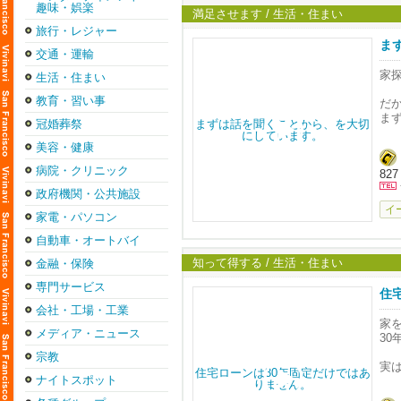
趣味・娯楽
満足させます / 生活・住まい
旅行・レジャー
ま
交通・運輸
家
生活・住まい
教育・習い事
だ
ま
冠婚葬祭
ご
美容・健康
そ
病院・クリニック
827
私
政府機関・公共施設
「
イ
家電・パソコン
お
自動車・オートバイ
知って得する / 生活・住まい
金融・保険
専門サービス
住
会社・工場・工業
家
メディア・ニュース
3
宗教
実
ナイトスポット
「