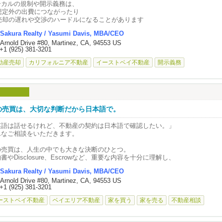
すみさんは、落ち着いていて親しみやすく、とても優秀で信頼できる不動産ブ
ーカルの規制や開示義務は、
ミッションも、多くのエージェントより良心的で、それも大きな魅力でした。
 想定外の出費につながったり
れから家を売ろうと考えている方には、ぜひやすみさんをおすすめします。
 売却の遅れや交渉のハードルになることがあります
心してお任せできる、本当に頼れるプロフェッショナルです。やすみさんに出
思えるはずです。
Sakura Realty / Yasumi Davis, MBA/CEO
えば…
awn F.
 Arnold Drive #80, Martinez, CA, 94553 US
ameda County：Private Sewer Lateral、歩道規制（Oakland）
+1 (925) 381-3201
est Contra Costa：下水対応、ガス自動遮断装置
自宅の売却をお考えですか？それとも、新しい住まいをお探しですか？
olano County：下水検査レポート
動産売却
カリフォルニア不動産
イーストベイ不動産
開示義務
くら不動産までお気軽にご相談ください。
ンド／タウンホーム：SB 326（バルコニー・デッキ等）
れらは市やエリアごとに異なるため、事前確認がとても重要です。
ムーズな売却のために、早めに準備しておくと安心です。
になる方はお気軽にご相談ください。
の売買は、大切な判断だから日本語で。
英語は話せるけれど、不動産の契約は日本語で確認したい。」
んなご相談をいただきます。
の売買は、人生の中でも大きな決断のひとつ。
書やDisclosure、Escrowなど、重要な内容を十分に理解し、
得したうえで進めることが何より大切です。
Sakura Realty / Yasumi Davis, MBA/CEO
 Arnold Drive #80, Martinez, CA, 94553 US
East Bayで20年以上、不動産売買のお手伝いをしてきました。
+1 (925) 381-3201
めての購入、住み替え、ご売却など、どんなことでも日本語で
かりやすくご説明します。
ーストベイ不動産
ベイエリア不動産
家を買う
家を売る
不動産相談
ちょっと聞いてみたい」という段階でも大歓迎です。
気軽にご相談ください。