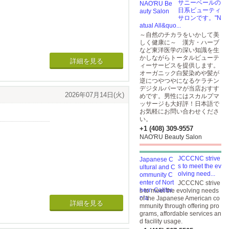
ローカーです。
サニーベールの
日系ビューティ
サロンです。"N
会えてよかった
atual All&quo...
～自然のチカラをいかして美
しく健康に～ 漢方・ハーブ
など東洋医学の深い知識を生
かしながらトータルビューテ
詳細を見る
ィーサービスを提供します。
オーガニック白髪染めや髪が
逆につやつやになるケラチン
デジタルパーマが当店おすす
2026年07月14日(火)
めです。男性にはスカルプマ
ッサージも大好評！日本語で
お気軽にお問い合わせくださ
い。
+1 (408) 309-9557
NAO'RU Beauty Salon
JCCCNC strive
s to meet the ev
olving need...
JCCCNC strive
s to meet the evolving needs
of the Japanese American co
詳細を見る
mmunity through offering pro
grams, affordable services an
d facility usage.