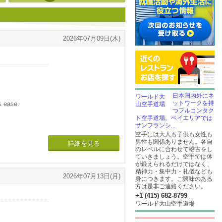
2026年07月09日(木)
日本国内外にネ
ットワークを持
& ease.
つフルコンタク
ト空手道場。ベイエリアでは
mely competent a
サンフランシ...
空手には大人も子供も女性も
arly a bonus!!
男性も関係ありません。各自
c!
詳細を見る
のレベルに合わせて稽古をし
ていきましょう。空手では体
が鍛えられるだけではなく、
精神力・集中力・礼儀なども
ージェントでし
2026年07月13日(月)
身につきます。ご興味のある
方は是非ご連絡ください。
サポートしてく
+1 (415) 682-8799
ワールド大山空手道場
とても早い売却だ