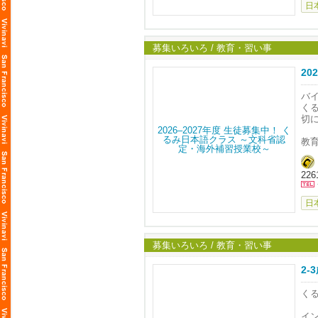
日
ク
・
・
・
募集いろいろ / 教育・習い事
・
・
2
見
バ
お
く
切
📌
定
教
・
・
2261
・
・
日
ク
・
・
・
募集いろいろ / 教育・習い事
・
・
2
見
く
お
イ