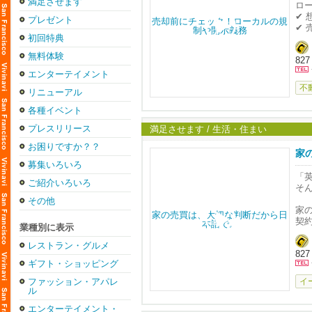
や
満足させます
ロ
コ
✔
プレゼント
こ
✔
安
初回特典
と
例
無料体験
- D
827
・Al
・W
エンターテイメント
ご
・S
不
さ
リニューアル
・コ
各種イベント
こ
プレスリリース
満足させます / 生活・住まい
ス
お困りですか？？
気
家
募集いろいろ
「
ご紹介いろいろ
そ
その他
家
契約
業種別に表示
納
レストラン・グルメ
827
私は
ギフト・ショッピング
初
わ
ファッション・アパレ
イ
ル
「
エンターテイメント・
お