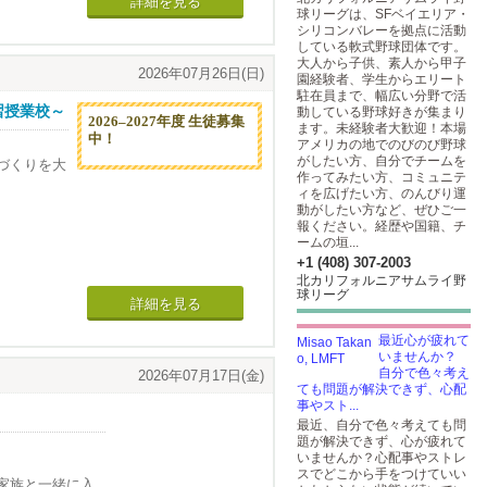
詳細を見る
球リーグは、SFベイエリア・
シリコンバレーを拠点に活動
している軟式野球団体です。
大人から子供、素人から甲子
2026年07月26日(日)
園経験者、学生からエリート
駐在員まで、幅広い分野で活
習授業校～
動している野球好きが集まり
2026–2027年度 生徒募集
ます。未経験者大歓迎！本場
中！
アメリカの地でのびのび野球
がしたい方、自分でチームを
づくりを大
作ってみたい方、コミュニテ
ィを広げたい方、のんびり運
動がしたい方など、ぜひご一
報ください。経歴や国籍、チ
ームの垣...
+1 (408) 307-2003
北カリフォルニアサムライ野
球リーグ
詳細を見る
最近心が疲れて
いませんか？
自分で色々考え
2026年07月17日(金)
ても問題が解決できず、心配
事やスト...
最近、自分で色々考えても問
題が解決できず、心が疲れて
いませんか？心配事やストレ
スでどこから手をつけていい
家族と一緒に入