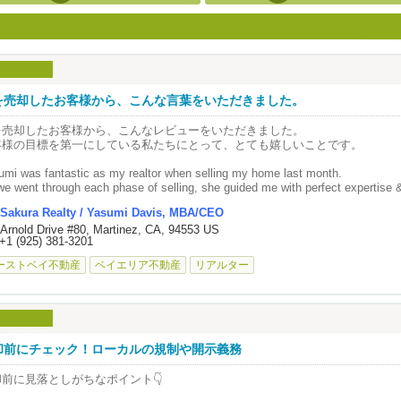
を売却したお客様から、こんな言葉をいただきました。
を売却したお客様から、こんなレビューをいただきました。
客様の目標を第一にしている私たちにとって、とても嬉しいことです。
umi was fantastic as my realtor when selling my home last month.
e went through each phase of selling, she guided me with perfect expertise 
ouse sold at asking price and in two weeks!
Sakura Realty / Yasumi Davis, MBA/CEO
 fast compared to most at the time. Yasumi is a very calm, friendly & extre
 Arnold Drive #80, Martinez, CA, 94553 US
/broker.
+1 (925) 381-3201
commission is much more reasonable than most out there and well, that's cle
IGHLY recommend anyone selling to sign with Yasumi and let her do her magi
ーストベイ不動産
ベイエリア不動産
リアルター
is a top-notch professional and you will be so glad you met her!!
awn F.
月、自宅を売却する際にやすみさんにお願いしましたが、本当に素晴らしいエ
。
却の各ステップで、豊富な知識と経験をもとに、終始安心して進められるよう
却前にチェック！ローカルの規制や開示義務
ました。
かげで家は希望価格で、しかもわずか2週間で売却！当時の市場を考えても、
却前に見落としがちなポイント👇
たと思います。