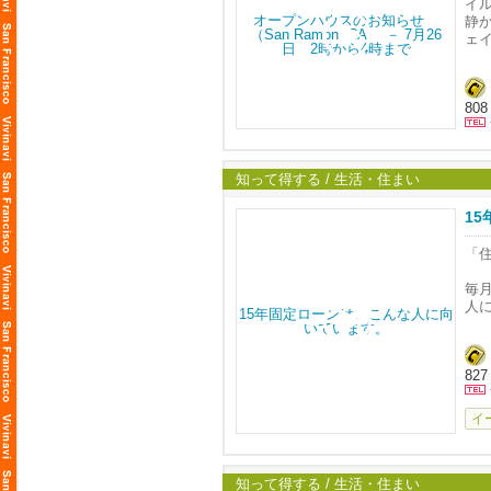
イ
静
ェ
開
ハ
808
ス
な
レ
を
知って得する / 生活・住まい
屋
テ
1
2
「
他
井
毎
さ
人
バ
れ
ど
置
827
家
2
ッ
イ
Ca
ル
評
知って得する / 生活・住まい