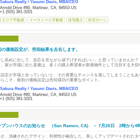
Sakura Realty / Yasumi Davis, MBA/CEO
んな疑問がある方は、お気軽にご連絡ください。
 Arnold Drive #80, Martinez, CA, 94553 US
+1 (925) 381-3201
一人おひとりに合った選択肢を一緒に考えます。
イエリア不動産
イーストベイ不動産
住宅購入
住宅ローン
初の価格設定が、売却結果を左右します。
少し高めに出して、反応を見ながら値下げすればいい」と思っていませんか？
は、家が市場に出た直後は、多くの購入希望者が新着物件として注目する大切
。
格設定が市場と合っていないと、その貴重なチャンスを逃してしまうこともあ
からこそ、最初の価格設定は売却成功の重要なポイント。
st Bayで売却をご検討中の方は、お気軽にご相談ください。
Sakura Realty / Yasumi Davis, MBA/CEO
 Arnold Drive #80, Martinez, CA, 94553 US
+1 (925) 381-3201
プンハウスのお知らせ （San Ramon, CA) － 7月26日 2時から4
適さ、洗練されたデザイン、利便性が融合した、美しくアップデートされたタ