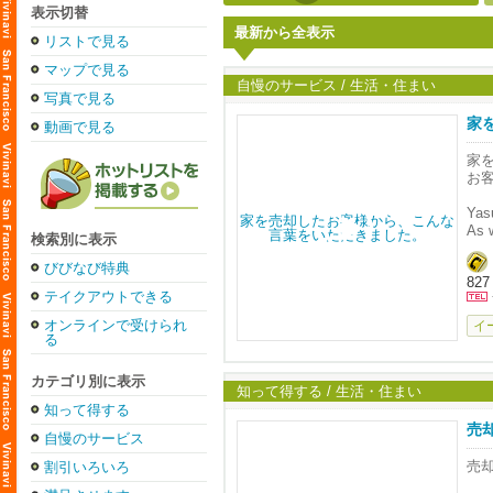
表示切替
最新から全表示
リストで見る
マップで見る
自慢のサービス / 生活・住まい
写真で見る
家
動画で見る
家
お
Yas
As w
検索別に表示
My h
Very
びびなび特典
827
gent
テイクアウトできる
Her 
I H
オンラインで受けられ
イ
She 
る
- D
カテゴリ別に表示
先
知って得する / 生活・住まい
た
知って得する
売
売
自慢のサービス
れ
お
売
割引いろいろ
っ