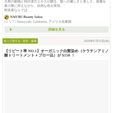
天然の穀物と特許漢方エキスが贈る、髪への優しさと美しさ。損傷を
最小限に抑えながら、自然な色を実現。
粉染薬ならでは...
NAO'RU Beauty Salon
[エリア]
Sunnyvale, California, アメリカ合衆国
詳細を見る
知って得する / 美容・健康
2026年07月15日(水)
【リピート率 NO.1】オーガニック白髪染め（ケラチンアミノ
酸トリートメント＋ブロー込）が $150 ！