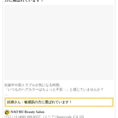
方に選ばれています！
妊娠中や肌トラブルが気になる時期、
「いつものヘアカラーはちょっと不安…」と感じていませんか？
私た...
妊婦さん・敏感肌の方に選ばれています！
NAO'RU Beauty Salon
[TEL]
+1 (408) 309-9557
[エリア]
Sunnyvale, CA, US