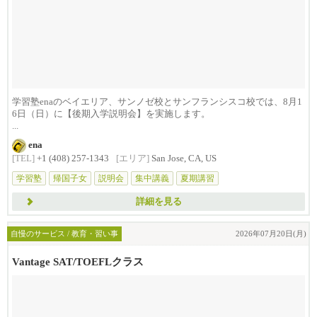
学習塾enaのベイエリア、サンノゼ校とサンフランシスコ校では、8月1
6日（日）に【後期入学説明会】を実施します。
...
ena
[TEL]
+1 (408) 257-1343
[エリア]
San Jose, CA, US
学習塾
帰国子女
説明会
集中講義
夏期講習
詳細を見る
自慢のサービス / 教育・習い事
2026年07月20日(月)
Vantage SAT/TOEFLクラス