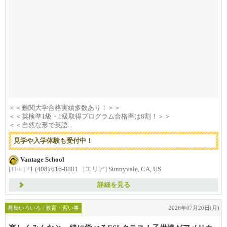
＜＜難関大学合格実績多数あり！＞＞
＜＜英検準1級・1級取得プログラム合格率は8割！＞＞
＜＜自然な形で英語...
見学や入学体験も受付中！
Vantage School
[TEL]
+1 (408) 616-8881
[エリア]
Sunnyvale, CA, US
詳細を見る
募集いろいろ / 教育・習い事
2026年07月20日(月)