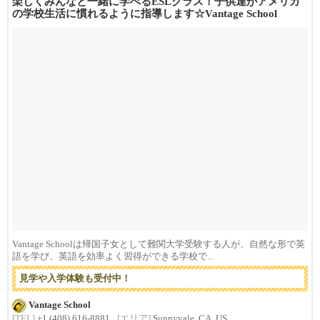
楽しくみんなと一緒に学べるESLクラス！子供達がアメリカ
の学校生活に慣れるように指導します☆Vantage School
Vantage Schoolは帰国子女として難関大学受験する人が、自然な形で英
語を学び、英語を効率よく習得ができる学校で...
見学や入学体験も受付中！
Vantage School
[TEL]
+1 (408) 616-8881
[エリア]
Sunnyvale, CA, US