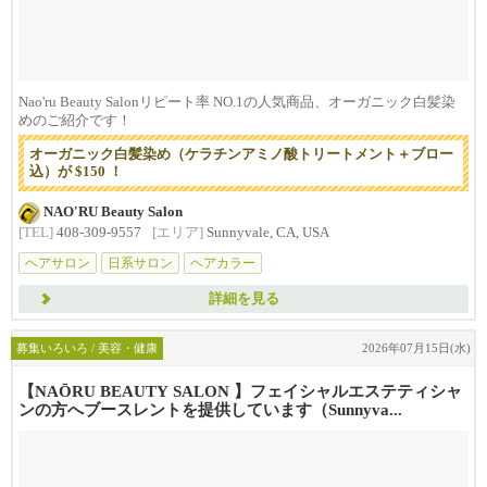
Nao'ru Beauty Salonリピート率 NO.1の人気商品、オーガニック白髪染
めのご紹介です！
オーガニック白髪染め（ケラチンアミノ酸トリートメント＋ブロー
込）が $150 ！
NAO'RU Beauty Salon
[TEL]
408-309-9557
[エリア]
Sunnyvale, CA, USA
ヘアサロン
日系サロン
ヘアカラー
詳細を見る
募集いろいろ / 美容・健康
2026年07月15日(水)
【NAŌRU BEAUTY SALON 】フェイシャルエステティシャ
ンの方へブースレントを提供しています（Sunnyva...