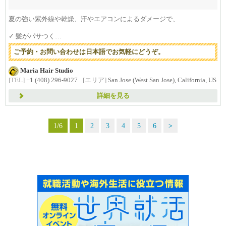
夏の強い紫外線や乾燥、汗やエアコンによるダメージで、
✓ 髪がパサつく
✓ まとまりにくい
ご予約・お問い合わせは日本語でお気軽にどうぞ。
✓...
Maria Hair Studio
[TEL]
+1 (408) 296-9027
[エリア]
San Jose (West San Jose), California, US
詳細を見る
1/6
1
2
3
4
5
6
>