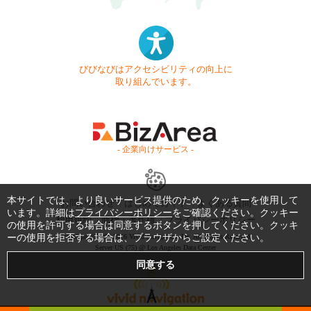
びびなびはアクセシビリティの向上に
取り組んでいます。
- 企業向けサービス -
本サイトでは、より良いサービス提供のため、クッキーを使用して
お問い合わせ
はじめてガイド
よくある質問
います。詳細は
プライバシーポリシー
をご確認ください。クッキー
利用規約
商標・著作権
プライバシーポリシー
の使用を許可する場合は同意するボタンを押してください。クッキ
ーの使用を拒否する場合は、ブラウザからご設定ください。
Copyright © 1999-2026 Vivid Navigation, Inc. All Rights Reserved.
Server US (75) @ Los Angeles Data Center