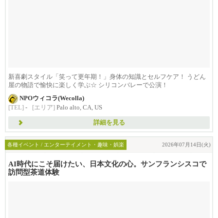
新喜劇スタイル「笑って更年期！」身体の知識とセルフケア！ うどん
屋の物語で愉快に楽しく学ぶ☆ シリコンバレーで公演！
NPOウィコラ(Wecolla)
[TEL]
-
[エリア]
Palo alto, CA, US
詳細を見る
各種イベント / エンターテイメント・趣味・娯楽
2026年07月14日(火)
AI時代にこそ届けたい、日本文化の心。サンフランシスコで
訪問型茶道体験