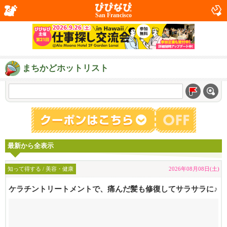
San Francisco
まちかどホットリスト
最新から全表示
知って得する / 美容・健康
2026年08月08日(土)
ケラチントリートメントで、痛んだ髪も修復してサラサラに♪