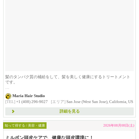
髪のタンパク質の補給をして、髪を美しく健康にするトリートメント
です。
ダメージによるパサつきやうねりが気に...
Maria Hair Studio
[TEL]
+1 (408) 296-9027
[エリア]
San Jose (West San Jose), California, US
詳細を見る
知って得する / 美容・健康
2026年08月08日(土)
ミルボン頭皮ケアで、健康な頭皮環境に！