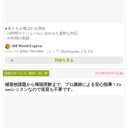
■ 私たちが選ばれる理由
･24時間スケジュールに合わせた柔軟な対応
･30年間の実績
･1992年創...
AM World Express
[TEL]
+1 (800) 794-0994
[エリア]
Burlingame, CA, US
詳細を見る
自慢のサービス / 教育・習い事
2026年08月07日(金)
補習校課題から帰国受験まで、プロ講師による安心指導！Zo
omレッスンなので送迎も不要です。