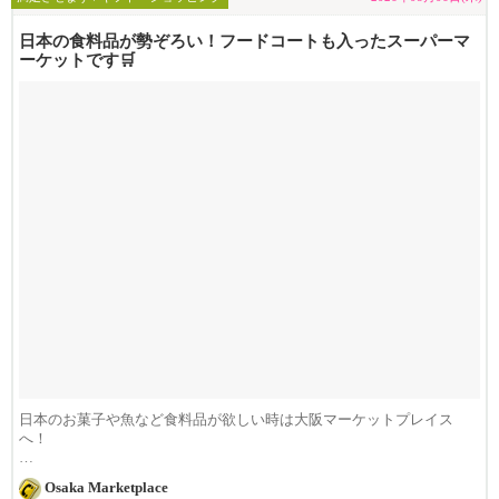
日本の食料品が勢ぞろい！フードコートも入ったスーパーマ
ーケットです🛒
日本のお菓子や魚など食料品が欲しい時は大阪マーケットプレイス
へ！
当店では魚やお肉を直送していたり、お菓子...
Osaka Marketplace