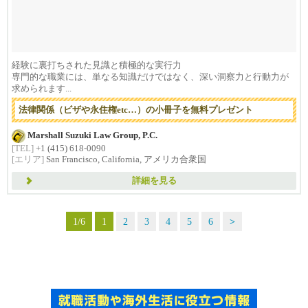
経験に裏打ちされた見識と積極的な実行力
専門的な職業には、単なる知識だけではなく、深い洞察力と行動力が
求められます...
法律関係（ビザや永住権etc…）の小冊子を無料プレゼント
Marshall Suzuki Law Group, P.C.
[TEL]
+1 (415) 618-0090
[エリア]
San Francisco, California, アメリカ合衆国
詳細を見る
1/6
1
2
3
4
5
6
>