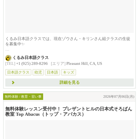
くるみ日本語クラスでは、現在ゾウさん・キリンさん組クラスの生徒
を募集中✨
インターアクティブな環境で楽しく...
くるみ日本語クラス
[TEL]
+1 (925) 289-8296
[エリア]
Pleasant Hill, CA, US
日本語クラス
幼児
日本語
キッズ
詳細を見る
無料体験 / 教育・習い事
2026年07月06日(月)
無料体験レッスン受付中！ プレザントヒルの日本式そろばん
教室 Top Abacus（トップ・アバカス）