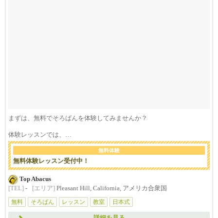
まずは、無料でそろばんを体験してみませんか？
体験レッスンでは、
お子さまに
無料体験
「そろば...
無料体験レッスン受付中！
Top Abacus
[TEL]
-
[エリア]
Pleasant Hill, California, アメリカ合衆国
無料
そろばん
レッスン
教室
日本式