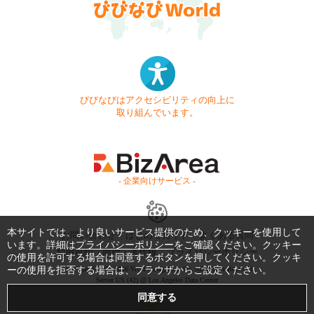
びびなびはアクセシビリティの向上に
取り組んでいます。
- 企業向けサービス -
本サイトでは、より良いサービス提供のため、クッキーを使用して
お問い合わせ
はじめてガイド
よくある質問
います。詳細は
プライバシーポリシー
をご確認ください。クッキー
利用規約
商標・著作権
プライバシーポリシー
の使用を許可する場合は同意するボタンを押してください。クッキ
ーの使用を拒否する場合は、ブラウザからご設定ください。
Copyright © 1999-2026 Vivid Navigation, Inc. All Rights Reserved.
Server US (42) @ Los Angeles Data Center