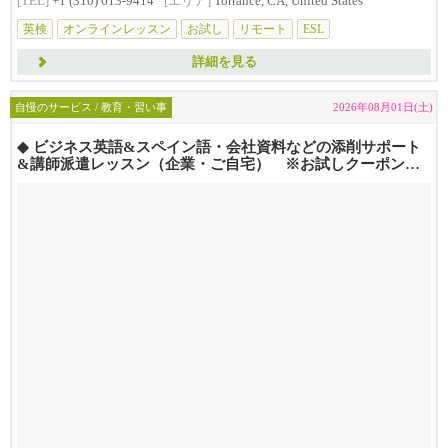
[TEL]
+1 (310) 613-9414
[エリア]
Torrance, CA, United States
英検
オンラインレッスン
お試し
リモート
ESL
詳細を見る
自慢のサービス / 教育・習い事
2026年08月01日(土)
◆ ビジネス英語&スペイン語・会社資料などの添削サポート
&講師派遣レッスン（企業・ご自宅） ※お試しクーポンあ
り