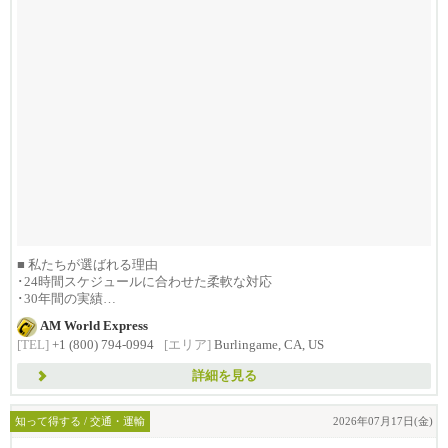
■ 私たちが選ばれる理由
･24時間スケジュールに合わせた柔軟な対応
･30年間の実績
･1992年創...
AM World Express
[TEL]
+1 (800) 794-0994
[エリア]
Burlingame, CA, US
詳細を見る
知って得する / 交通・運輸
2026年07月17日(金)