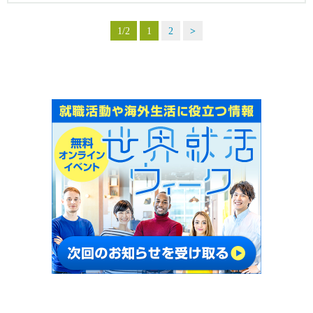
1/2
1
2
>