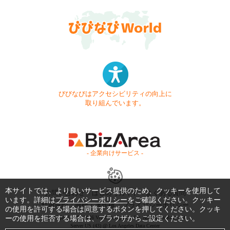
びびなびはアクセシビリティの向上に
取り組んでいます。
- 企業向けサービス -
本サイトでは、より良いサービス提供のため、クッキーを使用して
お問い合わせ
はじめてガイド
よくある質問
います。詳細は
プライバシーポリシー
をご確認ください。クッキー
利用規約
商標・著作権
プライバシーポリシー
の使用を許可する場合は同意するボタンを押してください。クッキ
ーの使用を拒否する場合は、ブラウザからご設定ください。
Copyright © 1999-2026 Vivid Navigation, Inc. All Rights Reserved.
Server US (43) @ Los Angeles Data Center