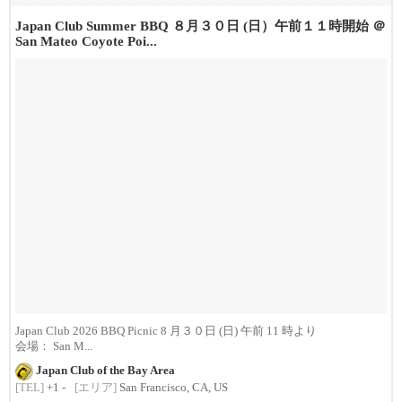
Japan Club Summer BBQ ８月３０日 (日）午前１１時開始 ＠
San Mateo Coyote Poi...
Japan Club 2026 BBQ Picnic 8 月３０日 (日) 午前 11 時より
会場： San M...
Japan Club of the Bay Area
[TEL]
+1 -
[エリア]
San Francisco, CA, US