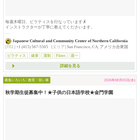
毎週木曜日、ピラティスを行なっています🤸
インストラクターが丁寧に教えてくださいます。
呼吸と連動し...
Japanese Cultural and Community Center of Northern California
[TEL]
+1 (415) 567-5505
[エリア]
San Francisco, CA, アメリカ合衆国
ピラティス
健康
運動
Pilates
週一
詳細を見る
募集いろいろ / 教育・習い事
2026年08月05日(水)
秋学期生徒募集中！★子供の日本語学校★金門学園