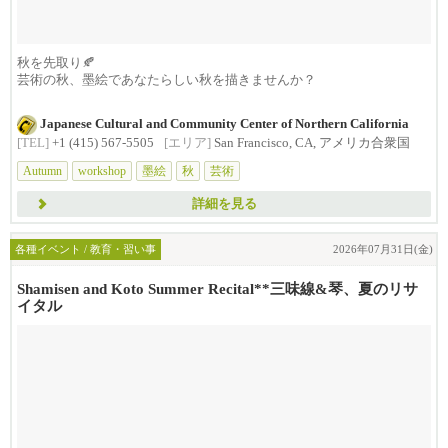
秋を先取り🍂
芸術の秋、墨絵であなたらしい秋を描きませんか？
墨絵の巨匠、吉川文代氏を講師に迎える秋...
Japanese Cultural and Community Center of Northern California
[TEL]
+1 (415) 567-5505
[エリア]
San Francisco, CA, アメリカ合衆国
Autumn
workshop
墨絵
秋
芸術
詳細を見る
各種イベント / 教育・習い事
2026年07月31日(金)
Shamisen and Koto Summer Recital**三味線&琴、夏のリサ
イタル