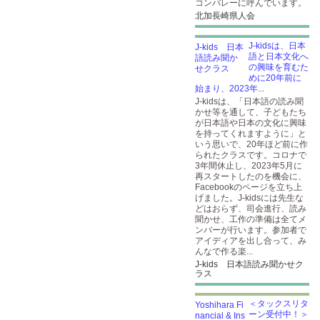
コンバレーに呼んでいます。
北加長崎県人会
J-kidsは、日本
語と日本文化へ
の興味を育むた
めに20年前に
始まり、2023年...
J-kidsは、「日本語の読み聞
かせ等を通して、子どもたち
が日本語や日本の文化に興味
を持ってくれますように」と
いう思いで、20年ほど前に作
られたクラスです。コロナで
3年間休止し、2023年5月に
再スタートしたのを機会に、
Facebookのページを立ち上
げました。J-kidsには先生な
どはおらず、司会進行、読み
聞かせ、工作の準備は全てメ
ンバーが行います。参加者で
アイディアを出し合って、み
んなで作る楽...
J-kids 日本語読み聞かせク
ラス
＜タックスリタ
ーン受付中！＞