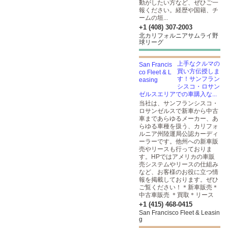
動がしたい方など、ぜひご一
報ください。経歴や国籍、チ
ームの垣...
+1 (408) 307-2003
北カリフォルニアサムライ野
球リーグ
上手なクルマの
買い方伝授しま
す！サンフラン
シスコ・ロサン
ゼルスエリアでの車購入な...
当社は、サンフランシスコ・
ロサンゼルスで新車から中古
車まであらゆるメーカー、あ
らゆる車種を扱う、カリフォ
ルニア州陸運局公認カーディ
ーラーです。他州への新車販
売やリースも行っておりま
す。HPではアメリカの車販
売システムやリースの仕組み
など、お客様のお役に立つ情
報を掲載しております。ぜひ
ご覧ください！＊新車販売＊
中古車販売 ＊買取＊リース
+1 (415) 468-0415
San Francisco Fleet & Leasin
g