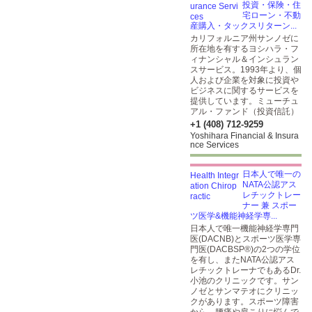
投資・保険・住
宅ローン・不動
産購入・タックスリターン...
カリフォルニア州サンノゼに
所在地を有するヨシハラ・フ
ィナンシャル＆インシュラン
スサービス。1993年より、個
人および企業を対象に投資や
ビジネスに関するサービスを
提供しています。ミューチュ
アル・ファンド（投資信託）
+1 (408) 712-9259
Yoshihara Financial & Insura
nce Services
日本人で唯一の
NATA公認アス
レチックトレー
ナー 兼 スポー
ツ医学&機能神経学専...
日本人で唯一機能神経学専門
医(DACNB)とスポーツ医学専
門医(DACBSP®)の2つの学位
を有し、またNATA公認アス
レチックトレーナでもあるDr.
小池のクリニックです。サン
ノゼとサンマテオにクリニッ
クがあります。スポーツ障害