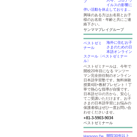
只今、コロナウ
イルスの影響に
伴い活動を休止しておりま...
興味のある方はお名前とお子
様のお名前・年齢と共にご連
絡下さい。
サンママプレイグループ
海外に住むお子
さまのための日
本語オンライン
スクール〈ベストゼミナー
ル〉
ベストゼミナールは、今年で
開校20年目になる マンツー
マン完全担任制のオンライン
日本語学習塾です。無料体験
授業4回+教材プレゼント！丁
寧で熱心な指導が自慢です。
日本語ゼロの方から、安心し
てご受講いただけます。お子
さまの日本語学習にお悩みの
保護者様はぜひ一度お問い合
わせくださいませ。
+81-3-5903​-9034
ベストゼミナール
開院30年以上