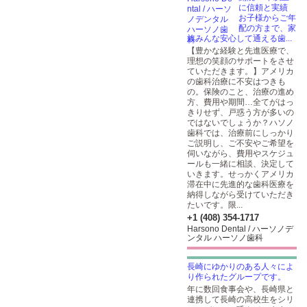
に信頼と実績
お子様からご年
配の方まで、家
族みんな安心して通える歯...
【豊かな経験と先進医療で、
理想の笑顔のサポートをさせ
ていただきます。】アメリカ
の歯科治療に不安はつきも
の。保険のこと、治療の進め
方、費用や期間…全てがはっ
きりせず、戸惑う方が多いの
ではないでしょうか？ハソノ
歯科では、治療前にしっかり
ご説明し、ご不安やご希望を
伺いながら、費用やスケジュ
ールも一緒に相談、決定して
いきます。せっかくアメリカ
滞在中に先進的な歯科医療を
納得しながら受けていただき
たいです。限...
+1 (408) 354-1717
Harsono Dental / ハーソノデ
ンタル ハーソノ歯科
長崎にゆかりのある人々によ
り作られたグループです。
年に数回食事会や、長崎県と
連携して長崎の高校生をシリ