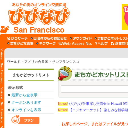
San Francisco
ワールド
>
アメリカ合衆国
>
サンフランシスコ
まちかどホットリスト
表示形式
最新から全表示
クーポンあります
News!
びびなび仕事探し交流会 in Hawaii 9/26（
オンラインを表示
News!
【ニジヤマーケット】 楽しみな新学
お探しのページ、またはファイルが見