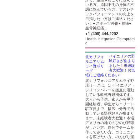
から、腰痛や肩こりに悩んで
いる方、原因不明の身体の不
調に悩んでいる方、アスレチ
ックパフォーマンスの向上を
目指したい方はご連絡くださ
い！● スポーツ外傷● 腰痛●
坐骨神経痛...
+1 (408) 444-2202
Health Integration Chiropracti
c
ベイエリアの野
球好きが集まり
ました！未経験
者大歓迎！お気
軽にご連絡ください！
北カリフォルニアサムライ野
球リーグは、SFベイエリア・
シリコンバレーを拠点に活動
している軟式野球団体です。
大人から子供、素人から甲子
園経験者、学生からエリート
駐在員まで、幅広い分野で活
動している野球好きが集まり
ます。未経験者大歓迎！本場
アメリカの地でのびのび野球
がしたい方、自分でチームを
作ってみたい方、コミュニテ
ィを広げたい方、のんびり運